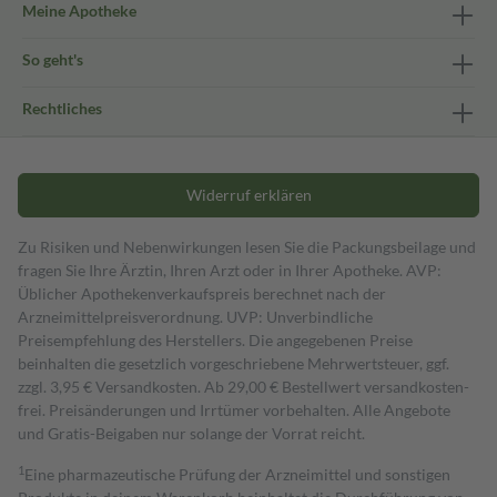
Meine Apotheke
So geht's
Rechtliches
Widerruf erklären
Zu Risiken und Nebenwirkungen lesen Sie die Packungsbeilage und
fragen Sie Ihre Ärztin, Ihren Arzt oder in Ihrer Apotheke. AVP:
Üblicher Apothekenverkaufspreis berechnet nach der
Arzneimittelpreisverordnung. UVP: Unverbindliche
Preisempfehlung des Herstellers. Die angegebenen Preise
beinhalten die gesetzlich vorgeschriebene Mehrwertsteuer, ggf.
zzgl. 3,95 € Versandkosten. Ab 29,00 € Bestell­wert versand­kosten­
frei. Preisänderungen und Irrtümer vorbehalten. Alle Angebote
und Gratis-Beigaben nur solange der Vorrat reicht.
1
Eine pharmazeutische Prüfung der Arzneimittel und sonstigen