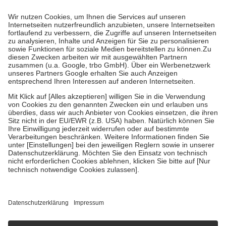
Prozent des Abgabepreises,
mindestens
jedoch
fünf Euro
und
höchstens zehn Euro.
Es sind jedoch nie mehr als die tatsächlichen
Kosten der Leistung zu entrichten.
Diese Regeln gelten grundsätzlich auch für Online-Apotheken.
Bei Heilmitteln und häuslicher Krankenpflege beträgt die
Zuzahlung zehn Prozent der Kosten sowie zehn Euro je
Verordnung.
Um das Engagement der Versicherten für ihre eigene Gesundheit zu
stärken und die besondere Stellung der Familie zu unterstützen,
fallen
keine Zuzahlungen
an bei:
• Kindern und Jugendlichen bis zum vollendeten 18. Lebensjahr
mit Ausnahme der Fahrkosten
• Untersuchungen zur Vorsorge und Früherkennung, die von der
GKV getragen werden
• empfohlenen Schutzimpfungen
• Harn- und Blutteststreifen
Wir nutzen Trusted Shops als unabhängigen Dienstleister für die
Einholung von Bewertungen. Trusted Shops hat Maßnahmen
getroffen, um sicherzustellen, dass es sich um echte Bewertungen
handelt. Mehr Informationen findest du hier:
https://help.etrusted.com/hc/de/articles/4419944605341