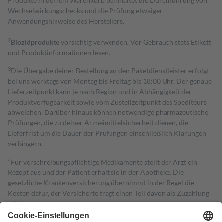
Produkte in deinem Warenkorb beinhaltet die Durchführung von
Wechselwirkungschecks und die Prüfung etwaiger
Anwendungshinweise des Herstellers.
2
Biozidprodukte
vorsichtig verwenden. Vor Gebrauch stets Etikett
und Produktinformationen lesen.
3
Die Übergabe deiner Bestellung an den Paketdienstleister erfolgt
bei uns werktags von Montag bis Freitag bis 18:00 Uhr. Der genaue
Lieferzeitpunkt kann je nach Region und in Abhängigkeit der
Produktverfügbarkeit sowie vom Zustellzeitpunkt des Spediteurs
abweichen. Darüber hinaus können notwendige pharmazeutische
Prüfungen, die zu deiner Arzneimittelsicherheit dienen, die
Lieferfrist um die Dauer der Prüfungen einschließlich Klärungen
verlängern.
4
Für verschreibungspflichtige Medikamente stellt der Arzt ein
Rezept aus und der Patient erhält sie in der Apotheke. Die
gesetzliche Krankenversicherung übernimmt in der Regel die
Kosten dafür, der Versicherte trägt einen Teil davon als Zuzahlung
mit.
Grundsätzlich leisten Mitglieder Zuzahlungen in Höhe von zehn