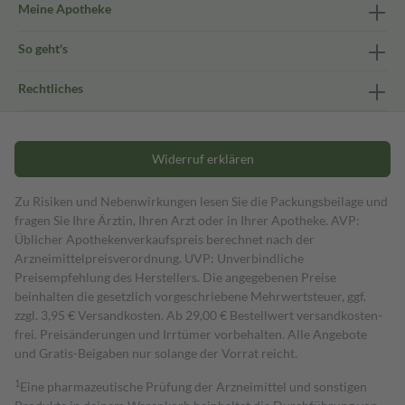
Meine Apotheke
So geht's
Rechtliches
Widerruf erklären
Zu Risiken und Nebenwirkungen lesen Sie die Packungsbeilage und
fragen Sie Ihre Ärztin, Ihren Arzt oder in Ihrer Apotheke. AVP:
Üblicher Apothekenverkaufspreis berechnet nach der
Arzneimittelpreisverordnung. UVP: Unverbindliche
Preisempfehlung des Herstellers. Die angegebenen Preise
beinhalten die gesetzlich vorgeschriebene Mehrwertsteuer, ggf.
zzgl. 3,95 € Versandkosten. Ab 29,00 € Bestell­wert versand­kosten­
frei. Preisänderungen und Irrtümer vorbehalten. Alle Angebote
und Gratis-Beigaben nur solange der Vorrat reicht.
1
Eine pharmazeutische Prüfung der Arzneimittel und sonstigen