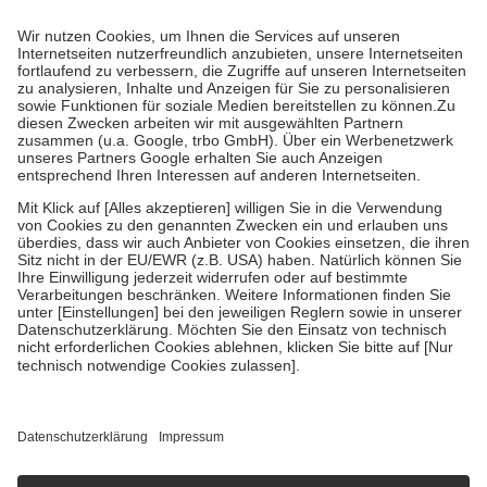
Prozent des Abgabepreises,
mindestens
jedoch
fünf Euro
und
höchstens zehn Euro.
Es sind jedoch nie mehr als die tatsächlichen
Kosten der Leistung zu entrichten.
Diese Regeln gelten grundsätzlich auch für Online-Apotheken.
Bei Heilmitteln und häuslicher Krankenpflege beträgt die
Zuzahlung zehn Prozent der Kosten sowie zehn Euro je
Verordnung.
Um das Engagement der Versicherten für ihre eigene Gesundheit zu
stärken und die besondere Stellung der Familie zu unterstützen,
fallen
keine Zuzahlungen
an bei:
• Kindern und Jugendlichen bis zum vollendeten 18. Lebensjahr
mit Ausnahme der Fahrkosten
• Untersuchungen zur Vorsorge und Früherkennung, die von der
GKV getragen werden
• empfohlenen Schutzimpfungen
• Harn- und Blutteststreifen
Wir nutzen Trusted Shops als unabhängigen Dienstleister für die
Einholung von Bewertungen. Trusted Shops hat Maßnahmen
getroffen, um sicherzustellen, dass es sich um echte Bewertungen
handelt. Mehr Informationen findest du hier:
https://help.etrusted.com/hc/de/articles/4419944605341