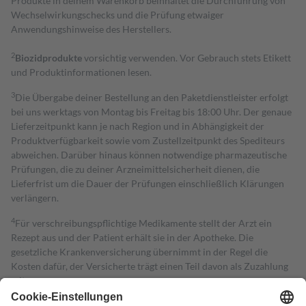
Produkte in deinem Warenkorb beinhaltet die Durchführung von
Wechselwirkungschecks und die Prüfung etwaiger
Anwendungshinweise des Herstellers.
2
Biozidprodukte
vorsichtig verwenden. Vor Gebrauch stets Etikett
und Produktinformationen lesen.
3
Die Übergabe deiner Bestellung an den Paketdienstleister erfolgt
bei uns werktags von Montag bis Freitag bis 18:00 Uhr. Der genaue
Lieferzeitpunkt kann je nach Region und in Abhängigkeit der
Produktverfügbarkeit sowie vom Zustellzeitpunkt des Spediteurs
abweichen. Darüber hinaus können notwendige pharmazeutische
Prüfungen, die zu deiner Arzneimittelsicherheit dienen, die
Lieferfrist um die Dauer der Prüfungen einschließlich Klärungen
verlängern.
4
Für verschreibungspflichtige Medikamente stellt der Arzt ein
Rezept aus und der Patient erhält sie in der Apotheke. Die
gesetzliche Krankenversicherung übernimmt in der Regel die
Kosten dafür, der Versicherte trägt einen Teil davon als Zuzahlung
mit.
Grundsätzlich leisten Mitglieder Zuzahlungen in Höhe von zehn