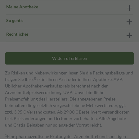
Meine Apotheke
So geht's
Rechtliches
Widerruf erklären
Zu Risiken und Nebenwirkungen lesen Sie die Packungsbeilage und
fragen Sie Ihre Ärztin, Ihren Arzt oder in Ihrer Apotheke. AVP:
Üblicher Apothekenverkaufspreis berechnet nach der
Arzneimittelpreisverordnung. UVP: Unverbindliche
Preisempfehlung des Herstellers. Die angegebenen Preise
beinhalten die gesetzlich vorgeschriebene Mehrwertsteuer, ggf.
zzgl. 3,95 € Versandkosten. Ab 29,00 € Bestell­wert versand­kosten­
frei. Preisänderungen und Irrtümer vorbehalten. Alle Angebote
und Gratis-Beigaben nur solange der Vorrat reicht.
1
Eine pharmazeutische Prüfung der Arzneimittel und sonstigen