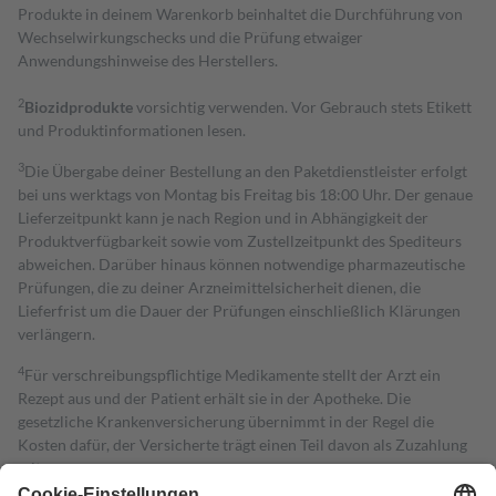
Produkte in deinem Warenkorb beinhaltet die Durchführung von
Wechselwirkungschecks und die Prüfung etwaiger
Anwendungshinweise des Herstellers.
2
Biozidprodukte
vorsichtig verwenden. Vor Gebrauch stets Etikett
und Produktinformationen lesen.
3
Die Übergabe deiner Bestellung an den Paketdienstleister erfolgt
bei uns werktags von Montag bis Freitag bis 18:00 Uhr. Der genaue
Lieferzeitpunkt kann je nach Region und in Abhängigkeit der
Produktverfügbarkeit sowie vom Zustellzeitpunkt des Spediteurs
abweichen. Darüber hinaus können notwendige pharmazeutische
Prüfungen, die zu deiner Arzneimittelsicherheit dienen, die
Lieferfrist um die Dauer der Prüfungen einschließlich Klärungen
verlängern.
4
Für verschreibungspflichtige Medikamente stellt der Arzt ein
Rezept aus und der Patient erhält sie in der Apotheke. Die
gesetzliche Krankenversicherung übernimmt in der Regel die
Kosten dafür, der Versicherte trägt einen Teil davon als Zuzahlung
mit.
Grundsätzlich leisten Mitglieder Zuzahlungen in Höhe von zehn