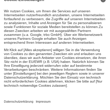
Prozent des Abgabepreises,
mindestens
jedoch
fünf Euro
und
höchstens zehn Euro.
Es sind jedoch nie mehr als die tatsächlichen
Kosten der Leistung zu entrichten.
Diese Regeln gelten grundsätzlich auch für Online-Apotheken.
Bei Heilmitteln und häuslicher Krankenpflege beträgt die
Zuzahlung zehn Prozent der Kosten sowie zehn Euro je
Verordnung.
Um das Engagement der Versicherten für ihre eigene Gesundheit zu
stärken und die besondere Stellung der Familie zu unterstützen,
fallen
keine Zuzahlungen
an bei:
• Kindern und Jugendlichen bis zum vollendeten 18. Lebensjahr
mit Ausnahme der Fahrkosten
• Untersuchungen zur Vorsorge und Früherkennung, die von der
GKV getragen werden
• empfohlenen Schutzimpfungen
• Harn- und Blutteststreifen
Wir nutzen Trusted Shops als unabhängigen Dienstleister für die
Einholung von Bewertungen. Trusted Shops hat Maßnahmen
getroffen, um sicherzustellen, dass es sich um echte Bewertungen
handelt. Mehr Informationen findest du hier: