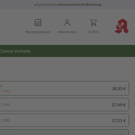
persönliche
pharmazeutische Beratung
Rezept einlösen
Mein Konto
0,00 €
Deine Vorteile
pp
38,33 €
/ 1 St)
27,49 €
/ 1 St)
17,21 €
/ 1 St)