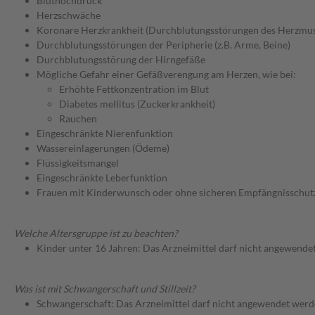
Bluthochdruck
Herzschwäche
Koronare Herzkrankheit (Durchblutungsstörungen des Herzmus
Durchblutungsstörungen der Peripherie (z.B. Arme, Beine)
Durchblutungsstörung der Hirngefäße
Mögliche Gefahr einer Gefäßverengung am Herzen, wie bei:
Erhöhte Fettkonzentration im Blut
Diabetes mellitus (Zuckerkrankheit)
Rauchen
Eingeschränkte Nierenfunktion
Wassereinlagerungen (Ödeme)
Flüssigkeitsmangel
Eingeschränkte Leberfunktion
Frauen mit Kinderwunsch oder ohne sicheren Empfängnisschut
Welche Altersgruppe ist zu beachten?
Kinder unter 16 Jahren: Das Arzneimittel darf nicht angewende
Was ist mit Schwangerschaft und Stillzeit?
Schwangerschaft: Das Arzneimittel darf nicht angewendet werd