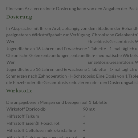
Eine vom Arzt verordnete Dosierung kann von den Angaben der Packun
Dosierung
In Absprache mit Ihrem Arzt, abhängig von dem Stadium der Behandlun
geeigneteren Wirkstoffgehalt zur Verfügung. Chronische Gelenkentz
Wer
Einzeldosis
Gesamtdosis
W
Jugendliche ab 16 Jahren und Erwachsene
1 Tablette
1-mal täglich
u
Chronische Gelenkentzündungen, entzündlich-rheumatische Wirbelsäul
Wer
Einzeldosis
Gesamtdosis
W
Jugendliche ab 16 Jahren und Erwachsene
1 Tablette
1-mal täglich
u
Schmerzen nach Zahnoperation - Höchstdosis: Eine Dosis von 1 Tablet
die Einzel- oder die Gesamtdosis reduzieren oder den Dosierungsabs
Wirkstoffe
Die angegebenen Mengen sind bezogen auf 1 Tablette
Wirkstoff
Etoricoxib
90 mg
Hilfsstoff
Talkum
+
Hilfsstoff
Eisen(III)-oxid, rot
+
Hilfsstoff
Cellulose, mikrokristalline
+
Hilfsstoff
Calciumhydrogenphosphat
+