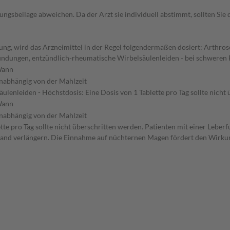
gsbeilage abweichen. Da der Arzt sie individuell abstimmt, sollten Si
g, wird das Arzneimittel in der Regel folgendermaßen dosiert: Arthrose
ündungen, entzündlich-rheumatische Wirbelsäulenleiden - bei schweren
ann
nabhängig von der Mahlzeit
enleiden - Höchstdosis: Eine Dosis von 1 Tablette pro Tag sollte nich
ann
nabhängig von der Mahlzeit
te pro Tag sollte nicht überschritten werden. Patienten mit einer Leber
tand verlängern. Die Einnahme auf nüchternen Magen fördert den Wirkun