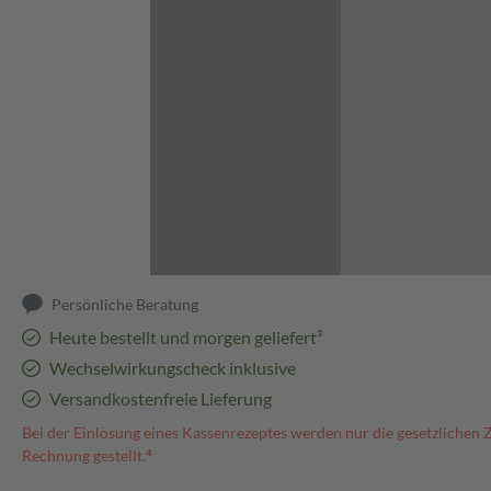
Abbildung kann abweichen
Persönliche Beratung
Heute bestellt und morgen geliefert³
Wechselwirkungscheck inklusive
Versandkostenfreie Lieferung
Bei der Einlösung eines Kassenrezeptes werden nur die gesetzlichen 
Rechnung gestellt.⁴