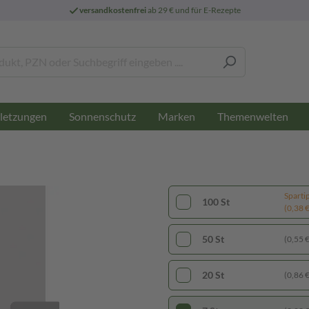
versandkostenfrei
ab 29 € und für E-Rezepte
letzungen
Sonnenschutz
Marken
Themenwelten
Sparti
100 St
(0,38 € 
50 St
(0,55 € 
20 St
(0,86 € 