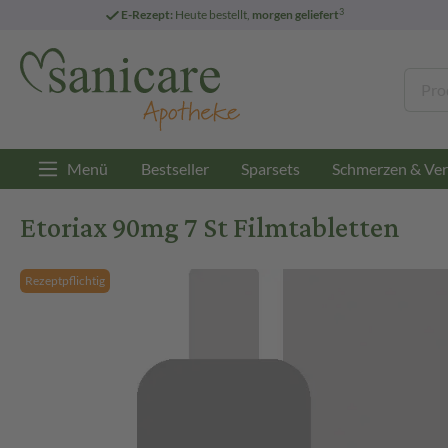
3
E-Rezept:
Heute bestellt,
morgen geliefert
Menü
Bestseller
Sparsets
Schmerzen & Ver
Etoriax 90mg 7 St Filmtabletten
Rezeptpflichtig