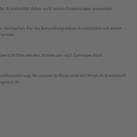
e das Arzneimittel daher nach seinen Anweisungen anwenden.
, Gichtanfall: Für die Behandlung stehen Arzneimittel mit einem
 Formen:
t überschritten werden. Schmerzen nach Zahnoperation:
funktionsstörung: Sie müssen in Absprache mit Ihrem Arzt eventuell
gseintritt.