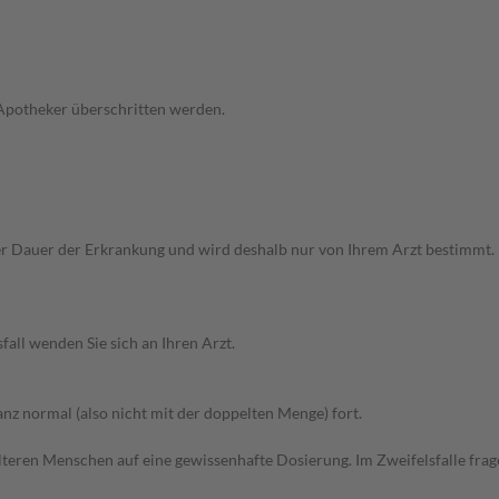
 Apotheker überschritten werden.
 Dauer der Erkrankung und wird deshalb nur von Ihrem Arzt bestimmt. B
all wenden Sie sich an Ihren Arzt.
z normal (also nicht mit der doppelten Menge) fort.
d älteren Menschen auf eine gewissenhafte Dosierung. Im Zweifelsfalle f