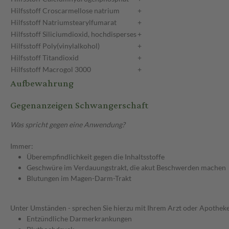
Hilfsstoff
Croscarmellose natrium
+
Hilfsstoff
Natriumstearylfumarat
+
Hilfsstoff
Siliciumdioxid, hochdisperses
+
Hilfsstoff
Poly(vinylalkohol)
+
Hilfsstoff
Titandioxid
+
Hilfsstoff
Macrogol 3000
+
Aufbewahrung
Gegenanzeigen Schwangerschaft
Was spricht gegen eine Anwendung?
Immer:
Überempfindlichkeit gegen die Inhaltsstoffe
Geschwüre im Verdauungstrakt, die akut Beschwerden machen
Blutungen im Magen-Darm-Trakt
Unter Umständen - sprechen Sie hierzu mit Ihrem Arzt oder Apotheke
Entzündliche Darmerkrankungen