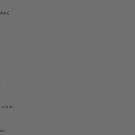
kels)
z
t werden.
en.