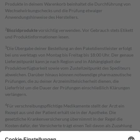
Produkte in deinem Warenkorb beinhaltet die Durchführung von
Wechselwirkungschecks und die Prüfung etwaiger
Anwendungshinweise des Herstellers.
2
Biozidprodukte
vorsichtig verwenden. Vor Gebrauch stets Etikett
und Produktinformationen lesen.
3
Die Übergabe deiner Bestellung an den Paketdienstleister erfolgt
bei uns werktags von Montag bis Freitag bis 18:00 Uhr. Der genaue
Lieferzeitpunkt kann je nach Region und in Abhängigkeit der
Produktverfügbarkeit sowie vom Zustellzeitpunkt des Spediteurs
abweichen. Darüber hinaus können notwendige pharmazeutische
Prüfungen, die zu deiner Arzneimittelsicherheit dienen, die
Lieferfrist um die Dauer der Prüfungen einschließlich Klärungen
verlängern.
4
Für verschreibungspflichtige Medikamente stellt der Arzt ein
Rezept aus und der Patient erhält sie in der Apotheke. Die
gesetzliche Krankenversicherung übernimmt in der Regel die
Kosten dafür, der Versicherte trägt einen Teil davon als Zuzahlung
mit.
Grundsätzlich leisten Mitglieder Zuzahlungen in Höhe von zehn