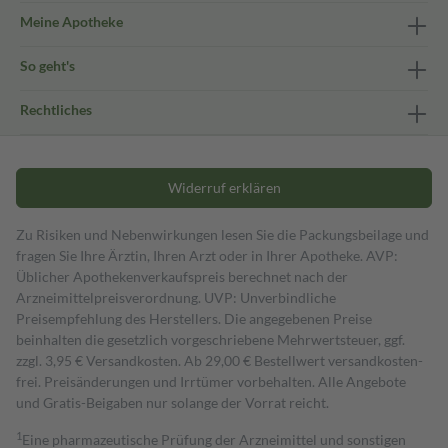
Meine Apotheke
So geht's
Rechtliches
Widerruf erklären
Zu Risiken und Nebenwirkungen lesen Sie die Packungsbeilage und
fragen Sie Ihre Ärztin, Ihren Arzt oder in Ihrer Apotheke. AVP:
Üblicher Apothekenverkaufspreis berechnet nach der
Arzneimittelpreisverordnung. UVP: Unverbindliche
Preisempfehlung des Herstellers. Die angegebenen Preise
beinhalten die gesetzlich vorgeschriebene Mehrwertsteuer, ggf.
zzgl. 3,95 € Versandkosten. Ab 29,00 € Bestell­wert versand­kosten­
frei. Preisänderungen und Irrtümer vorbehalten. Alle Angebote
und Gratis-Beigaben nur solange der Vorrat reicht.
1
Eine pharmazeutische Prüfung der Arzneimittel und sonstigen