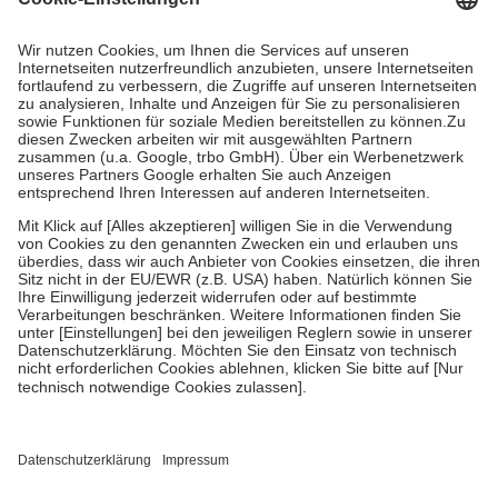
Prozent des Abgabepreises,
mindestens
jedoch
fünf Euro
und
höchstens zehn Euro.
Es sind jedoch nie mehr als die tatsächlichen
Kosten der Leistung zu entrichten.
Diese Regeln gelten grundsätzlich auch für Online-Apotheken.
Bei Heilmitteln und häuslicher Krankenpflege beträgt die
Zuzahlung zehn Prozent der Kosten sowie zehn Euro je
Verordnung.
Um das Engagement der Versicherten für ihre eigene Gesundheit zu
stärken und die besondere Stellung der Familie zu unterstützen,
fallen
keine Zuzahlungen
an bei:
• Kindern und Jugendlichen bis zum vollendeten 18. Lebensjahr
mit Ausnahme der Fahrkosten
• Untersuchungen zur Vorsorge und Früherkennung, die von der
GKV getragen werden
• empfohlenen Schutzimpfungen
• Harn- und Blutteststreifen
Wir nutzen Trusted Shops als unabhängigen Dienstleister für die
Einholung von Bewertungen. Trusted Shops hat Maßnahmen
getroffen, um sicherzustellen, dass es sich um echte Bewertungen
handelt. Mehr Informationen findest du hier: