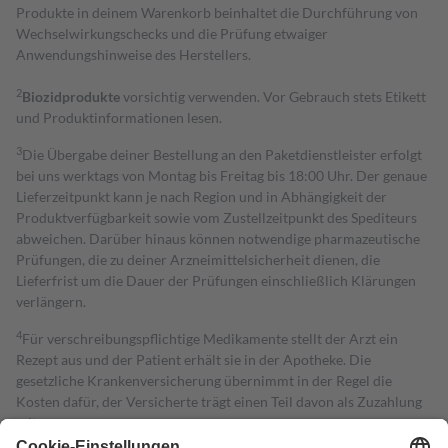
Produkte in deinem Warenkorb beinhaltet die Durchführung von
Wechselwirkungschecks und die Prüfung etwaiger
Anwendungshinweise des Herstellers.
2
Biozidprodukte
vorsichtig verwenden. Vor Gebrauch stets Etikett
und Produktinformationen lesen.
3
Die Übergabe deiner Bestellung an den Paketdienstleister erfolgt
bei uns werktags von Montag bis Freitag bis 18:00 Uhr. Der genaue
Lieferzeitpunkt kann je nach Region und in Abhängigkeit der
Produktverfügbarkeit sowie vom Zustellzeitpunkt des Spediteurs
abweichen. Darüber hinaus können notwendige pharmazeutische
Prüfungen, die zu deiner Arzneimittelsicherheit dienen, die
Lieferfrist um die Dauer der Prüfungen einschließlich Klärungen
verlängern.
4
Für verschreibungspflichtige Medikamente stellt der Arzt ein
Rezept aus und der Patient erhält sie in der Apotheke. Die
gesetzliche Krankenversicherung übernimmt in der Regel die
Kosten dafür, der Versicherte trägt einen Teil davon als Zuzahlung
mit.
Grundsätzlich leisten Mitglieder Zuzahlungen in Höhe von zehn