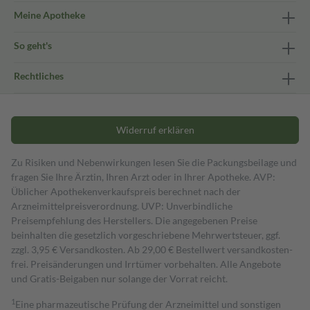
Meine Apotheke
So geht's
Rechtliches
Widerruf erklären
Zu Risiken und Nebenwirkungen lesen Sie die Packungsbeilage und
fragen Sie Ihre Ärztin, Ihren Arzt oder in Ihrer Apotheke. AVP:
Üblicher Apothekenverkaufspreis berechnet nach der
Arzneimittelpreisverordnung. UVP: Unverbindliche
Preisempfehlung des Herstellers. Die angegebenen Preise
beinhalten die gesetzlich vorgeschriebene Mehrwertsteuer, ggf.
zzgl. 3,95 € Versandkosten. Ab 29,00 € Bestell­wert versand­kosten­
frei. Preisänderungen und Irrtümer vorbehalten. Alle Angebote
und Gratis-Beigaben nur solange der Vorrat reicht.
1
Eine pharmazeutische Prüfung der Arzneimittel und sonstigen