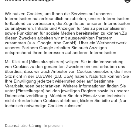
Prozent des Abgabepreises,
mindestens
jedoch
fünf Euro
und
höchstens zehn Euro.
Es sind jedoch nie mehr als die tatsächlichen
Kosten der Leistung zu entrichten.
Diese Regeln gelten grundsätzlich auch für Online-Apotheken.
Bei Heilmitteln und häuslicher Krankenpflege beträgt die
Zuzahlung zehn Prozent der Kosten sowie zehn Euro je
Verordnung.
Um das Engagement der Versicherten für ihre eigene Gesundheit zu
stärken und die besondere Stellung der Familie zu unterstützen,
fallen
keine Zuzahlungen
an bei:
• Kindern und Jugendlichen bis zum vollendeten 18. Lebensjahr
mit Ausnahme der Fahrkosten
• Untersuchungen zur Vorsorge und Früherkennung, die von der
GKV getragen werden
• empfohlenen Schutzimpfungen
• Harn- und Blutteststreifen
Wir nutzen Trusted Shops als unabhängigen Dienstleister für die
Einholung von Bewertungen. Trusted Shops hat Maßnahmen
getroffen, um sicherzustellen, dass es sich um echte Bewertungen
handelt. Mehr Informationen findest du hier: