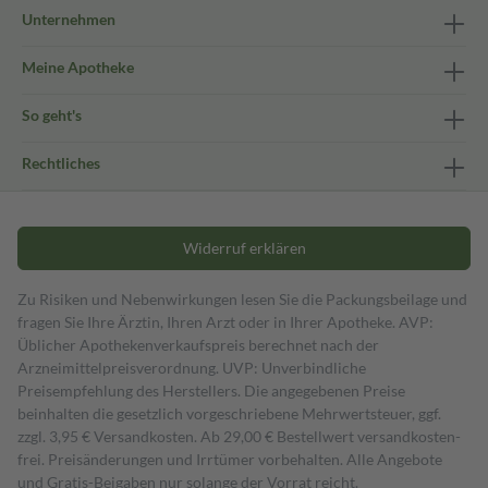
Unternehmen
Meine Apotheke
So geht's
Rechtliches
Widerruf erklären
Zu Risiken und Nebenwirkungen lesen Sie die Packungsbeilage und
fragen Sie Ihre Ärztin, Ihren Arzt oder in Ihrer Apotheke. AVP:
Üblicher Apothekenverkaufspreis berechnet nach der
Arzneimittelpreisverordnung. UVP: Unverbindliche
Preisempfehlung des Herstellers. Die angegebenen Preise
beinhalten die gesetzlich vorgeschriebene Mehrwertsteuer, ggf.
zzgl. 3,95 € Versandkosten. Ab 29,00 € Bestell­wert versand­kosten­
frei. Preisänderungen und Irrtümer vorbehalten. Alle Angebote
und Gratis-Beigaben nur solange der Vorrat reicht.