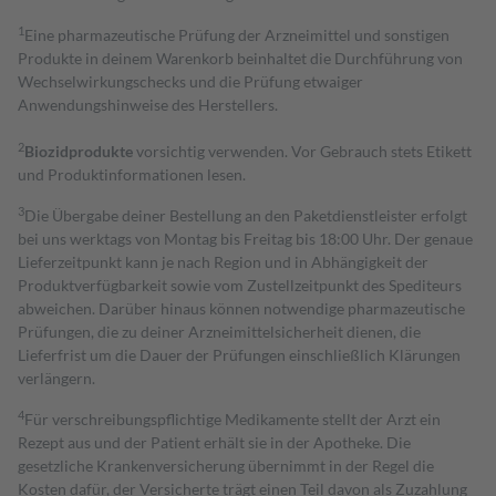
1
Eine pharmazeutische Prüfung der Arzneimittel und sonstigen
Produkte in deinem Warenkorb beinhaltet die Durchführung von
Wechselwirkungschecks und die Prüfung etwaiger
Anwendungshinweise des Herstellers.
2
Biozidprodukte
vorsichtig verwenden. Vor Gebrauch stets Etikett
und Produktinformationen lesen.
3
Die Übergabe deiner Bestellung an den Paketdienstleister erfolgt
bei uns werktags von Montag bis Freitag bis 18:00 Uhr. Der genaue
Lieferzeitpunkt kann je nach Region und in Abhängigkeit der
Produktverfügbarkeit sowie vom Zustellzeitpunkt des Spediteurs
abweichen. Darüber hinaus können notwendige pharmazeutische
Prüfungen, die zu deiner Arzneimittelsicherheit dienen, die
Lieferfrist um die Dauer der Prüfungen einschließlich Klärungen
verlängern.
4
Für verschreibungspflichtige Medikamente stellt der Arzt ein
Rezept aus und der Patient erhält sie in der Apotheke. Die
gesetzliche Krankenversicherung übernimmt in der Regel die
Kosten dafür, der Versicherte trägt einen Teil davon als Zuzahlung