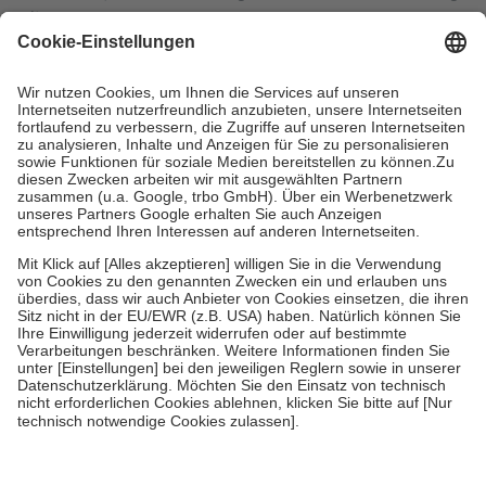
mit.
Grundsätzlich leisten Mitglieder Zuzahlungen in Höhe von zehn
Prozent des Abgabepreises,
mindestens
jedoch
fünf Euro
und
höchstens zehn Euro.
Es sind jedoch nie mehr als die tatsächlichen
Kosten der Leistung zu entrichten.
Diese Regeln gelten grundsätzlich auch für Online-Apotheken.
Bei Heilmitteln und häuslicher Krankenpflege beträgt die
Zuzahlung zehn Prozent der Kosten sowie zehn Euro je
Verordnung.
Um das Engagement der Versicherten für ihre eigene Gesundheit zu
stärken und die besondere Stellung der Familie zu unterstützen,
fallen
keine Zuzahlungen
an bei:
• Kindern und Jugendlichen bis zum vollendeten 18. Lebensjahr
mit Ausnahme der Fahrkosten
• Untersuchungen zur Vorsorge und Früherkennung, die von der
GKV getragen werden
• empfohlenen Schutzimpfungen
• Harn- und Blutteststreifen
Wir nutzen Trusted Shops als unabhängigen Dienstleister für die
Einholung von Bewertungen. Trusted Shops hat Maßnahmen