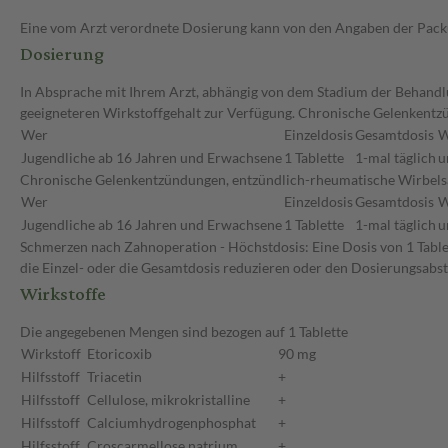
Eine vom Arzt verordnete Dosierung kann von den Angaben der Packun
Dosierung
In Absprache mit Ihrem Arzt, abhängig von dem Stadium der Behandlun
geeigneteren Wirkstoffgehalt zur Verfügung. Chronische Gelenkentz
Wer
Einzeldosis
Gesamtdosis
W
Jugendliche ab 16 Jahren und Erwachsene
1 Tablette
1-mal täglich
u
Chronische Gelenkentzündungen, entzündlich-rheumatische Wirbelsäul
Wer
Einzeldosis
Gesamtdosis
W
Jugendliche ab 16 Jahren und Erwachsene
1 Tablette
1-mal täglich
u
Schmerzen nach Zahnoperation - Höchstdosis: Eine Dosis von 1 Tablet
die Einzel- oder die Gesamtdosis reduzieren oder den Dosierungsabs
Wirkstoffe
Die angegebenen Mengen sind bezogen auf 1 Tablette
Wirkstoff
Etoricoxib
90 mg
Hilfsstoff
Triacetin
+
Hilfsstoff
Cellulose, mikrokristalline
+
Hilfsstoff
Calciumhydrogenphosphat
+
Hilfsstoff
Croscarmellose natrium
+