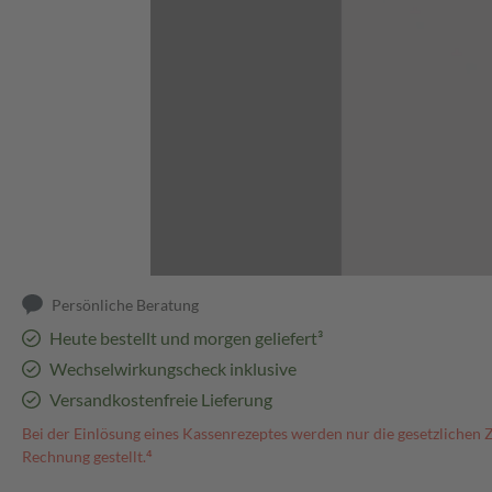
Abbildung kann abweichen
Persönliche Beratung
Heute bestellt und morgen geliefert³
Wechselwirkungscheck inklusive
Versandkostenfreie Lieferung
Bei der Einlösung eines Kassenrezeptes werden nur die gesetzlichen 
Rechnung gestellt.⁴