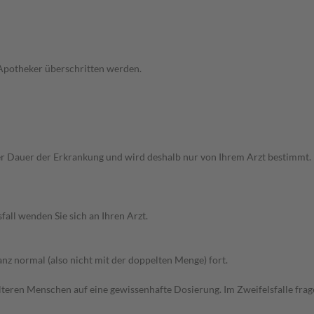
 Apotheker überschritten werden.
 Dauer der Erkrankung und wird deshalb nur von Ihrem Arzt bestimmt. B
all wenden Sie sich an Ihren Arzt.
z normal (also nicht mit der doppelten Menge) fort.
d älteren Menschen auf eine gewissenhafte Dosierung. Im Zweifelsfalle f