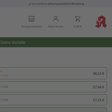
persönliche
pharmazeutische Beratung
Rezept einlösen
Mein Konto
0,00 €
Deine Vorteile
pp
38,52 €
/ 1 St)
27,66 €
/ 1 St)
17,21 €
/ 1 St)