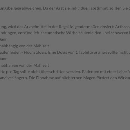
gsbeilage abweichen. Da der Arzt sie individuell abstimmt, sollten Si
g, wird das Arzneimittel in der Regel folgendermaßen dosiert: Arthrose
ündungen, entzündlich-rheumatische Wirbelsäulenleiden - bei schweren
ann
nabhängig von der Mahlzeit
enleiden - Höchstdosis: Eine Dosis von 1 Tablette pro Tag sollte nich
ann
nabhängig von der Mahlzeit
te pro Tag sollte nicht überschritten werden. Patienten mit einer Leber
tand verlängern. Die Einnahme auf nüchternen Magen fördert den Wirkun