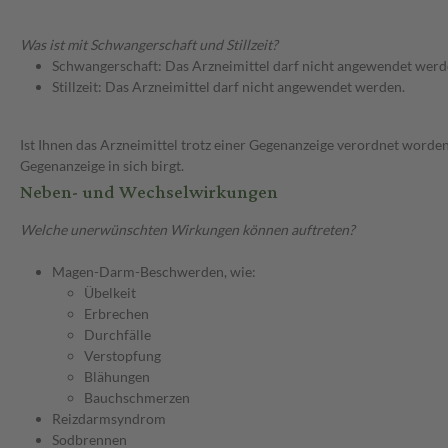
Was ist mit Schwangerschaft und Stillzeit?
Schwangerschaft: Das Arzneimittel darf nicht angewendet werd
Stillzeit: Das Arzneimittel darf nicht angewendet werden.
Ist Ihnen das Arzneimittel trotz einer Gegenanzeige verordnet worden
Gegenanzeige in sich birgt.
Neben- und Wechselwirkungen
Welche unerwünschten Wirkungen können auftreten?
Magen-Darm-Beschwerden, wie:
Übelkeit
Erbrechen
Durchfälle
Verstopfung
Blähungen
Bauchschmerzen
Reizdarmsyndrom
Sodbrennen