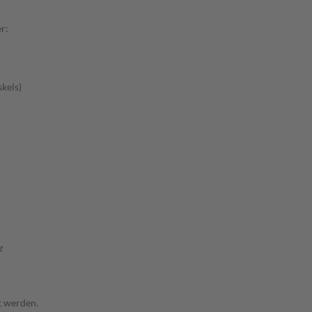
r:
kels)
z
t werden.