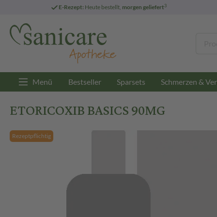
3
E-Rezept:
Heute bestellt,
morgen geliefert
Menü
Bestseller
Sparsets
Schmerzen & Ver
ETORICOXIB BASICS 90MG
Rezeptpflichtig