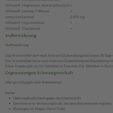
Hilfsstoff
Magnesium stearat (pflanzlich)
+
Hilfsstoff
Lactose-1-Wasser
+
entspricht
Lactose
2,993 mg
Hilfsstoff
Hypromellose
+
Hilfsstoff
Titandioxid
+
Aufbewahrung
Aufbewahrung
Das Arzneimittel darf nach Anbruch/Zubereitung höchstens 30 Tage
Das Arzneimittel muss nach Anbruch/Zubereitung bei Raumtempera
Diese Angabe gilt nur für Tabletten in Flaschen. Für Tabletten in Du
Gegenanzeigen Schwangerschaft
Was spricht gegen eine Anwendung?
Immer:
Überempfindlichkeit gegen die Inhaltsstoffe
Geschwüre im Verdauungstrakt, die akut Beschwerden machen
Blutungen im Magen-Darm-Trakt