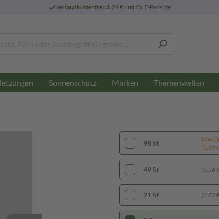
versandkostenfrei
ab 29 € und für E-Rezepte
letzungen
Sonnenschutz
Marken
Themenwelten
Sparti
98 St
(0,39 € 
49 St
(0,56 € 
21 St
(0,82 € 