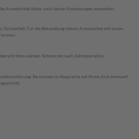
e das Arzneimittel daher nach seinen Anweisungen anwenden.
, Gichtanfall: Für die Behandlung stehen Arzneimittel mit einem
 Formen:
t überschritten werden. Schmerzen nach Zahnoperation:
funktionsstörung: Sie müssen in Absprache mit Ihrem Arzt eventuell
gseintritt.