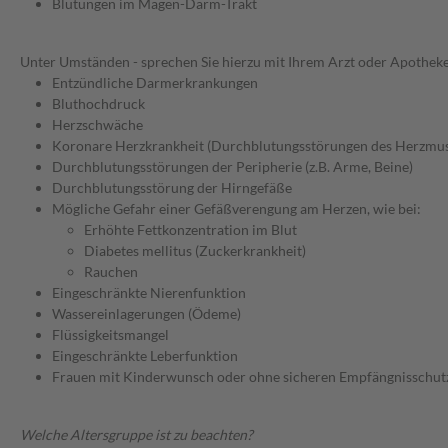
Blutungen im Magen-Darm-Trakt
Unter Umständen - sprechen Sie hierzu mit Ihrem Arzt oder Apotheke
Entzündliche Darmerkrankungen
Bluthochdruck
Herzschwäche
Koronare Herzkrankheit (Durchblutungsstörungen des Herzmus
Durchblutungsstörungen der Peripherie (z.B. Arme, Beine)
Durchblutungsstörung der Hirngefäße
Mögliche Gefahr einer Gefäßverengung am Herzen, wie bei:
Erhöhte Fettkonzentration im Blut
Diabetes mellitus (Zuckerkrankheit)
Rauchen
Eingeschränkte Nierenfunktion
Wassereinlagerungen (Ödeme)
Flüssigkeitsmangel
Eingeschränkte Leberfunktion
Frauen mit Kinderwunsch oder ohne sicheren Empfängnisschut
Welche Altersgruppe ist zu beachten?