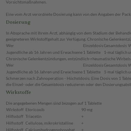
Vorsichtsmaßnahmen.
Eine vom Arzt verordnete Dosierung kann von den Angaben der Packun
Dosierung
In Absprache mit Ihrem Arzt, abhängig von dem Stadium der Behandlun
geeigneteren Wirkstoffgehalt zur Verfügung. Chronische Gelenkentz
Wer
Einzeldosis
Gesamtdosis
W
Jugendliche ab 16 Jahren und Erwachsene
1 Tablette
1-mal täglich
u
Chronische Gelenkentzündungen, entzündlich-rheumatische Wirbelsäul
Wer
Einzeldosis
Gesamtdosis
W
Jugendliche ab 16 Jahren und Erwachsene
1 Tablette
1-mal täglich
u
Schmerzen nach Zahnoperation - Höchstdosis: Eine Dosis von 1 Tablet
die Einzel- oder die Gesamtdosis reduzieren oder den Dosierungsabs
Wirkstoffe
Die angegebenen Mengen sind bezogen auf 1 Tablette
Wirkstoff
Etoricoxib
90 mg
Hilfsstoff
Triacetin
+
Hilfsstoff
Cellulose, mikrokristalline
+
Hilfsstoff
Calciumhydrogenphosphat
+