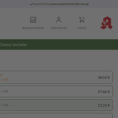
persönliche
pharmazeutische Beratung
Rezept einlösen
Mein Konto
0,00 €
Deine Vorteile
pp
38,52 €
/ 1 St)
27,66 €
/ 1 St)
17,21 €
/ 1 St)