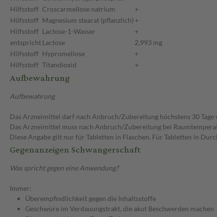
Hilfsstoff
Croscarmellose natrium
+
Hilfsstoff
Magnesium stearat (pflanzlich)
+
Hilfsstoff
Lactose-1-Wasser
+
entspricht
Lactose
2,993 mg
Hilfsstoff
Hypromellose
+
Hilfsstoff
Titandioxid
+
Aufbewahrung
Aufbewahrung
Das Arzneimittel darf nach Anbruch/Zubereitung höchstens 30 Tage
Das Arzneimittel muss nach Anbruch/Zubereitung bei Raumtempera
Diese Angabe gilt nur für Tabletten in Flaschen. Für Tabletten in Du
Gegenanzeigen Schwangerschaft
Was spricht gegen eine Anwendung?
Immer:
Überempfindlichkeit gegen die Inhaltsstoffe
Geschwüre im Verdauungstrakt, die akut Beschwerden machen