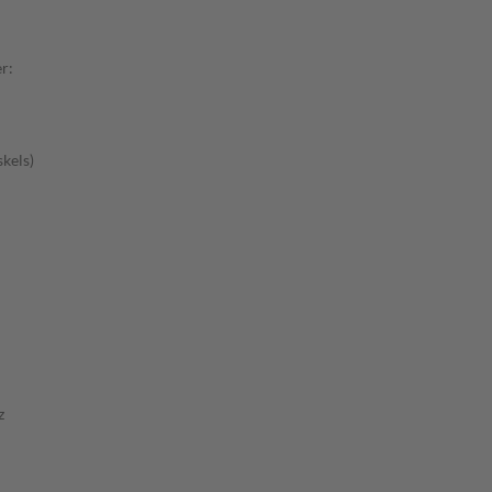
r:
kels)
z