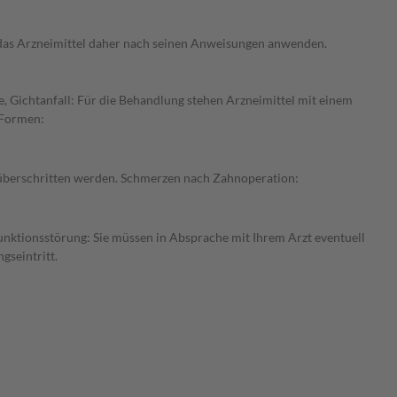
e das Arzneimittel daher nach seinen Anweisungen anwenden.
, Gichtanfall: Für die Behandlung stehen Arzneimittel mit einem
 Formen:
t überschritten werden. Schmerzen nach Zahnoperation:
funktionsstörung: Sie müssen in Absprache mit Ihrem Arzt eventuell
gseintritt.