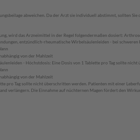
gsbeilage abweichen. Da der Arzt sie individuell abstimmt, sollten Si
g, wird das Arzneimittel in der Regel folgendermaßen dosiert: Arthrose
ündungen, entzündlich-rheumatische Wirbelsäulenleiden - bei schweren
ann
nabhängig von der Mahlzeit
enleiden - Höchstdosis: Eine Dosis von 1 Tablette pro Tag sollte nich
ann
nabhängig von der Mahlzeit
te pro Tag sollte nicht überschritten werden. Patienten mit einer Leber
tand verlängern. Die Einnahme auf nüchternen Magen fördert den Wirkun