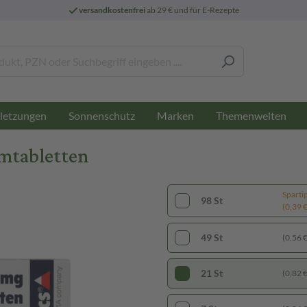
versandkostenfrei
ab 29 € und für E-Rezepte
letzungen
Sonnenschutz
Marken
Themenwelten
mtabletten
Sparti
98 St
(0,39 € 
49 St
(0,56 € 
21 St
(0,82 € 