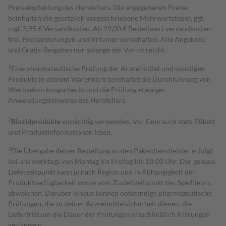
Preisempfehlung des Herstellers. Die angegebenen Preise
beinhalten die gesetzlich vorgeschriebene Mehrwertsteuer, ggf.
zzgl. 3,95 € Versandkosten. Ab 29,00 € Bestell­wert versand­kosten­
frei. Preisänderungen und Irrtümer vorbehalten. Alle Angebote
und Gratis-Beigaben nur solange der Vorrat reicht.
1
Eine pharmazeutische Prüfung der Arzneimittel und sonstigen
Produkte in deinem Warenkorb beinhaltet die Durchführung von
Wechselwirkungschecks und die Prüfung etwaiger
Anwendungshinweise des Herstellers.
2
Biozidprodukte
vorsichtig verwenden. Vor Gebrauch stets Etikett
und Produktinformationen lesen.
3
Die Übergabe deiner Bestellung an den Paketdienstleister erfolgt
bei uns werktags von Montag bis Freitag bis 18:00 Uhr. Der genaue
Lieferzeitpunkt kann je nach Region und in Abhängigkeit der
Produktverfügbarkeit sowie vom Zustellzeitpunkt des Spediteurs
abweichen. Darüber hinaus können notwendige pharmazeutische
Prüfungen, die zu deiner Arzneimittelsicherheit dienen, die
Lieferfrist um die Dauer der Prüfungen einschließlich Klärungen
verlängern.