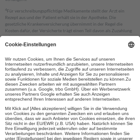
4
Für verschreibungspflichtige Medikamente stellt der Arzt ein
Rezept aus und der Patient erhält sie in der Apotheke. Die
gesetzliche Krankenversicherung übernimmt in der Regel die
Kosten dafür, der Versicherte trägt einen Teil davon als Zuzahlung
mit.
Grundsätzlich leisten Mitglieder Zuzahlungen in Höhe von zehn
Prozent des Abgabepreises,
mindestens
jedoch
fünf Euro
und
höchstens zehn Euro.
Es sind jedoch nie mehr als die tatsächlichen
Kosten der Leistung zu entrichten.
Diese Regeln gelten grundsätzlich auch für Online-Apotheken.
Bei Heilmitteln und häuslicher Krankenpflege beträgt die
Zuzahlung zehn Prozent der Kosten sowie zehn Euro je
Verordnung.
Um das Engagement der Versicherten für ihre eigene Gesundheit zu
stärken und die besondere Stellung der Familie zu unterstützen,
fallen
keine Zuzahlungen
an bei:
• Kindern und Jugendlichen bis zum vollendeten 18. Lebensjahr
mit Ausnahme der Fahrkosten
• Untersuchungen zur Vorsorge und Früherkennung, die von der
GKV getragen werden