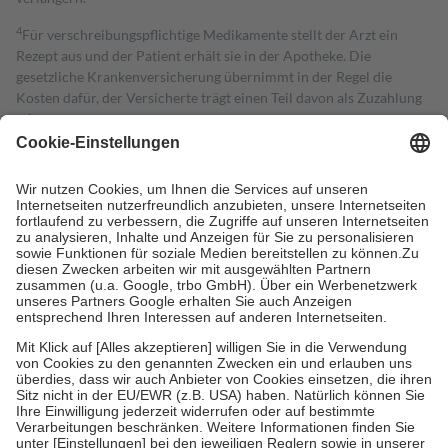
4
Für verschreibungspflichtige Medikamente stellt der Arzt ein
Rezept aus und der Patient erhält sie in der Apotheke. Die
gesetzliche Krankenversicherung übernimmt in der Regel die
Kosten dafür, der Versicherte trägt einen Teil davon als Zuzahlung
mit.
Grundsätzlich leisten Mitglieder Zuzahlungen in Höhe von zehn
Prozent des Abgabepreises,
mindestens
jedoch
fünf Euro
und
höchstens zehn Euro.
Es sind jedoch nie mehr als die tatsächlichen
Kosten der Leistung zu entrichten.
Diese Regeln gelten grundsätzlich auch für Online-Apotheken.
Bei Heilmitteln und häuslicher Krankenpflege beträgt die
Zuzahlung zehn Prozent der Kosten sowie zehn Euro je
Verordnung.
Um das Engagement der Versicherten für ihre eigene Gesundheit zu
stärken und die besondere Stellung der Familie zu unterstützen,
fallen
keine Zuzahlungen
an bei:
• Kindern und Jugendlichen bis zum vollendeten 18. Lebensjahr
mit Ausnahme der Fahrkosten
• Untersuchungen zur Vorsorge und Früherkennung, die von der
GKV getragen werden