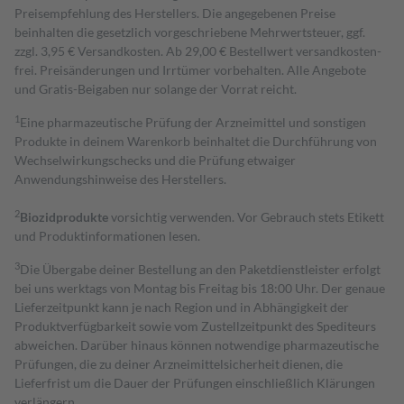
Preisempfehlung des Herstellers. Die angegebenen Preise
beinhalten die gesetzlich vorgeschriebene Mehrwertsteuer, ggf.
zzgl. 3,95 € Versandkosten. Ab 29,00 € Bestell­wert versand­kosten­
frei. Preisänderungen und Irrtümer vorbehalten. Alle Angebote
und Gratis-Beigaben nur solange der Vorrat reicht.
1
Eine pharmazeutische Prüfung der Arzneimittel und sonstigen
Produkte in deinem Warenkorb beinhaltet die Durchführung von
Wechselwirkungschecks und die Prüfung etwaiger
Anwendungshinweise des Herstellers.
2
Biozidprodukte
vorsichtig verwenden. Vor Gebrauch stets Etikett
und Produktinformationen lesen.
3
Die Übergabe deiner Bestellung an den Paketdienstleister erfolgt
bei uns werktags von Montag bis Freitag bis 18:00 Uhr. Der genaue
Lieferzeitpunkt kann je nach Region und in Abhängigkeit der
Produktverfügbarkeit sowie vom Zustellzeitpunkt des Spediteurs
abweichen. Darüber hinaus können notwendige pharmazeutische
Prüfungen, die zu deiner Arzneimittelsicherheit dienen, die
Lieferfrist um die Dauer der Prüfungen einschließlich Klärungen
verlängern.