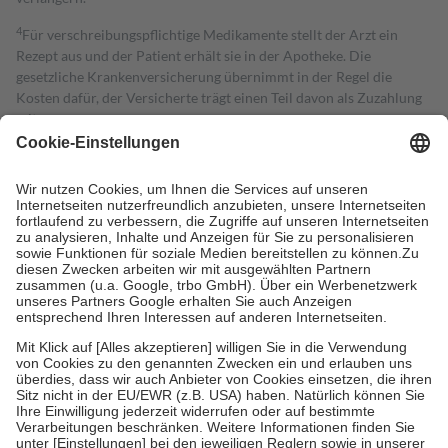
4
Für verschreibungspflichtige Medikamente stellt der Arzt ein
Rezept aus und der Patient erhält sie in der Apotheke. Die
gesetzliche Krankenversicherung übernimmt in der Regel die
Kosten dafür, der Versicherte trägt einen Teil davon als Zuzahlung
mit.
Grundsätzlich leisten Mitglieder Zuzahlungen in Höhe von zehn
Prozent des Abgabepreises,
mindestens
jedoch
fünf Euro
und
höchstens zehn Euro.
Es sind jedoch nie mehr als die tatsächlichen
Kosten der Leistung zu entrichten.
Diese Regeln gelten grundsätzlich auch für Online-Apotheken.
Bei Heilmitteln und häuslicher Krankenpflege beträgt die
Zuzahlung zehn Prozent der Kosten sowie zehn Euro je
Verordnung.
Um das Engagement der Versicherten für ihre eigene Gesundheit zu
stärken und die besondere Stellung der Familie zu unterstützen,
fallen
keine Zuzahlungen
an bei:
• Kindern und Jugendlichen bis zum vollendeten 18. Lebensjahr
mit Ausnahme der Fahrkosten
• Untersuchungen zur Vorsorge und Früherkennung, die von der
GKV getragen werden