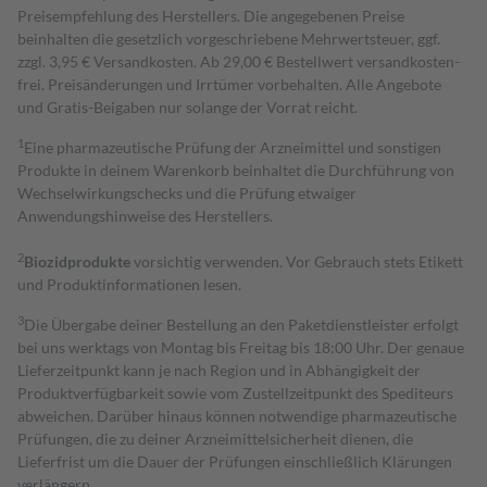
Preisempfehlung des Herstellers. Die angegebenen Preise
beinhalten die gesetzlich vorgeschriebene Mehrwertsteuer, ggf.
zzgl. 3,95 € Versandkosten. Ab 29,00 € Bestell­wert versand­kosten­
frei. Preisänderungen und Irrtümer vorbehalten. Alle Angebote
und Gratis-Beigaben nur solange der Vorrat reicht.
1
Eine pharmazeutische Prüfung der Arzneimittel und sonstigen
Produkte in deinem Warenkorb beinhaltet die Durchführung von
Wechselwirkungschecks und die Prüfung etwaiger
Anwendungshinweise des Herstellers.
2
Biozidprodukte
vorsichtig verwenden. Vor Gebrauch stets Etikett
und Produktinformationen lesen.
3
Die Übergabe deiner Bestellung an den Paketdienstleister erfolgt
bei uns werktags von Montag bis Freitag bis 18:00 Uhr. Der genaue
Lieferzeitpunkt kann je nach Region und in Abhängigkeit der
Produktverfügbarkeit sowie vom Zustellzeitpunkt des Spediteurs
abweichen. Darüber hinaus können notwendige pharmazeutische
Prüfungen, die zu deiner Arzneimittelsicherheit dienen, die
Lieferfrist um die Dauer der Prüfungen einschließlich Klärungen
verlängern.