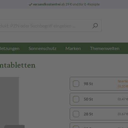
versandkostenfrei
ab 29 € und für E-Rezepte
letzungen
Sonnenschutz
Marken
Themenwelten
lmtabletten
Sparti
98 St
(0,35 € 
50 St
(0,47 € 
28 St
(0,67 € 