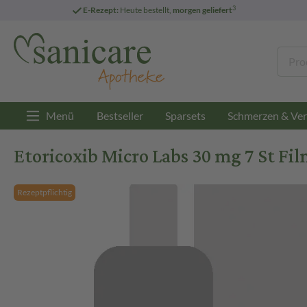
3
E-Rezept:
Heute bestellt,
morgen geliefert
Menü
Bestseller
Sparsets
Schmerzen & Ver
Etoricoxib Micro Labs 30 mg 7 St Fi
Rezeptpflichtig