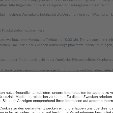
alten. Alle Angebote und Gratis-Beigaben nur solange der Vorrat reicht.
dukte in deinem Warenkorb beinhaltet die Durchführung von Wechselwir
nd Produktinformationen lesen.
 uns werktags von Montag bis Freitag bis 18:00 Uhr. Der genaue Lieferze
ichen. Darüber hinaus können notwendige pharmazeutische Prüfungen, die
aus und der Patient erhält sie in der Apotheke. Die gesetzliche Krankenv
ent des Abgabepreises,
mindestens
jedoch
fünf Euro
und
höchstens zehn 
zehn Prozent der Kosten sowie zehn Euro je Verordnung.
rken und die besondere Stellung der Familie zu unterstützen, fallen
kein
 Ausnahme der Fahrkosten
 getragen werden