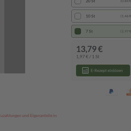
20 St
(0,84 € 
10 St
(1,46 € 
7 St
(1,97 € 
13,79 €
1,97 € / 1 St
E-Rezept einlösen
Zuzahlungen und Eigenanteile in