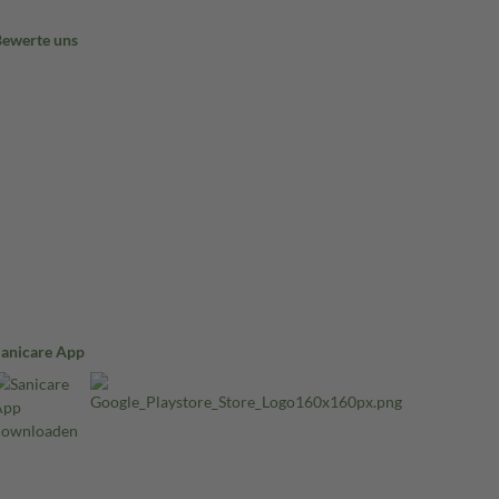
Bewerte uns
Sanicare App