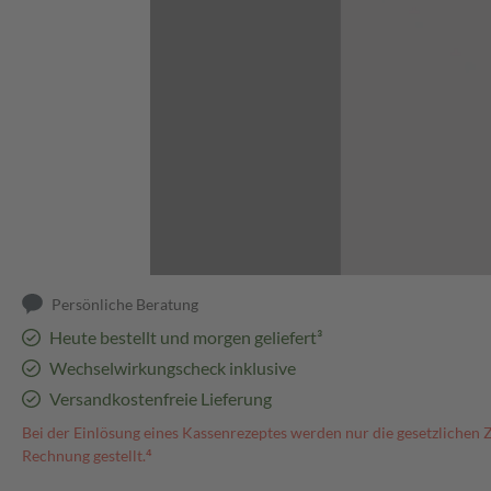
Abbildung kann abweichen
Persönliche Beratung
Heute bestellt und morgen geliefert³
Wechselwirkungscheck inklusive
Versandkostenfreie Lieferung
Bei der Einlösung eines Kassenrezeptes werden nur die gesetzlichen 
Rechnung gestellt.⁴