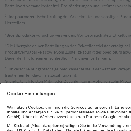
Bestell­wert versand­kosten­frei. Preisänderungen und Irrtümer vorbeh
1
Eine pharmazeutische Prüfung der Arzneimittel und sonstigen Pro
Herstellers.
2
Biozidprodukte
vorsichtig verwenden. Vor Gebrauch stets Etikett u
3
Die Übergabe deiner Bestellung an den Paketdienstleister erfolgt bei
Produktverfügbarkeit sowie vom Zustellzeitpunkt des Spediteurs abwe
Dauer der Prüfungen einschließlich Klärungen verlängern.
4
Für verschreibungspflichtige Medikamente stellt der Arzt ein Rezept 
trägt einen Teil davon als Zuzahlung mit.
Grundsätzlich leisten Mitglieder Zuzahlungen in Höhe von zehn Proz
zu entrichten.
Diese Regeln gelten grundsätzlich auch für Online-Apotheken.
Bei Heilmitteln und häuslicher Krankenpflege beträgt die Zuzahlung 
Um das Engagement der Versicherten für ihre eigene Gesundheit zu stä
• Kindern und Jugendlichen bis zum vollendeten 18. Lebensjahr mit
• Untersuchungen zur Vorsorge und Früherkennung, die von der GKV
• empfohlenen Schutzimpfungen
• Harn- und Blutteststreifen