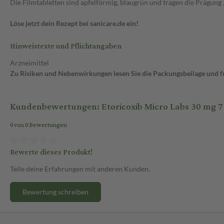
Die Filmtabletten sind apfelförmig, blaugrün und tragen die Prägung „3
Löse jetzt dein Rezept bei sanicare.de ein!
Hinweistexte und Pflichtangaben
Arzneimittel
Zu Risiken und Nebenwirkungen lesen Sie die Packungsbeilage und fra
Kundenbewertungen: Etoricoxib Micro Labs 30 mg 7 
0 von 0 Bewertungen
Bewerte dieses Produkt!
Teile deine Erfahrungen mit anderen Kunden.
Bewertung schreiben