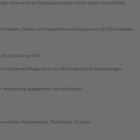
er ohne sicheren Empfängnisschutz sollten dieses Arzneimittel
rzt halten. Zudem sind Farbstoffe wie Indigocarmin (E132) enthalten,
ir nicht sicher bist.
f nüchternen Magen kann den Wirkungseintritt beschleunigen.
der Verpackung angegebenen Verfallsdatums.
mellose, Hypromellose, Titandioxid, Triacetin