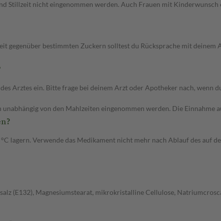
 Stillzeit nicht eingenommen werden. Auch Frauen mit Kinderwunsch od
keit gegenüber bestimmten Zuckern solltest du Rücksprache mit deinem A
?
rztes ein. Bitte frage bei deinem Arzt oder Apotheker nach, wenn du d
n unabhängig von den Mahlzeiten eingenommen werden. Die Einnahme au
en?
30 °C lagern. Verwende das Medikament nicht mehr nach Ablauf des auf 
z (E132), Magnesiumstearat, mikrokristalline Cellulose, Natriumcroscar