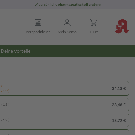
persönliche
pharmazeutische Beratung
Rezept einlösen
Mein Konto
0,00 €
Deine Vorteile
pp
34,18 €
/ 1 St)
23,48 €
/ 1 St)
18,72 €
/ 1 St)