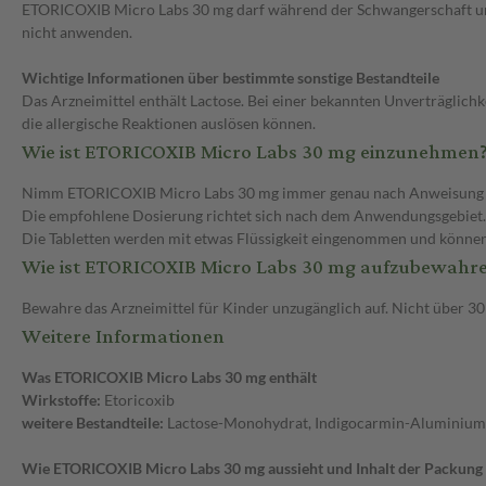
ETORICOXIB Micro Labs 30 mg darf während der Schwangerschaft und
nicht anwenden.
Wichtige Informationen über bestimmte sonstige Bestandteile
Das Arzneimittel enthält Lactose. Bei einer bekannten Unverträglich
die allergische Reaktionen auslösen können.
Wie ist ETORICOXIB Micro Labs 30 mg einzunehmen
Nimm ETORICOXIB Micro Labs 30 mg immer genau nach Anweisung des A
Die empfohlene Dosierung richtet sich nach dem Anwendungsgebiet.
Die Tabletten werden mit etwas Flüssigkeit eingenommen und könne
Wie ist ETORICOXIB Micro Labs 30 mg aufzubewahr
Bewahre das Arzneimittel für Kinder unzugänglich auf. Nicht über 
Weitere Informationen
Was ETORICOXIB Micro Labs 30 mg enthält
Wirkstoffe:
Etoricoxib
weitere Bestandteile:
Lactose-Monohydrat, Indigocarmin-Aluminiumsal
Wie ETORICOXIB Micro Labs 30 mg aussieht und Inhalt der Packung