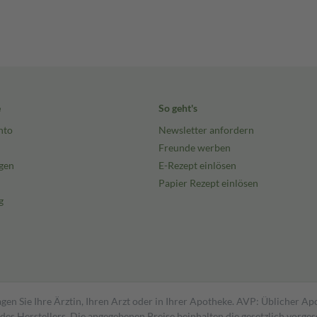
e
So geht's
nto
Newsletter anfordern
Freunde werben
gen
E-Rezept einlösen
Papier Rezept einlösen
g
gen Sie Ihre Ärztin, Ihren Arzt oder in Ihrer Apotheke. AVP: Üblicher A
s Herstellers. Die angegebenen Preise beinhalten die gesetzlich vorgesc