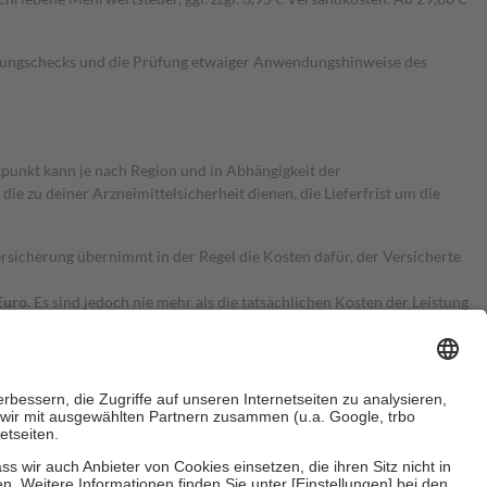
kungschecks und die Prüfung etwaiger Anwendungshinweise des
itpunkt kann je nach Region und in Abhängigkeit der
 zu deiner Arzneimittelsicherheit dienen, die Lieferfrist um die
ersicherung übernimmt in der Regel die Kosten dafür, der Versicherte
Euro.
Es sind jedoch nie mehr als die tatsächlichen Kosten der Leistung
e Zuzahlungen
an bei: