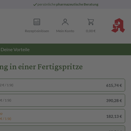
persönliche
pharmazeutische Beratung
Rezept einlösen
Mein Konto
0,00 €
Deine Vorteile
g in einer Fertigspritze
615,74 €
 € / 1 St)
390,28 €
€ / 1 St)
pp
182,13 €
€ / 1 St)