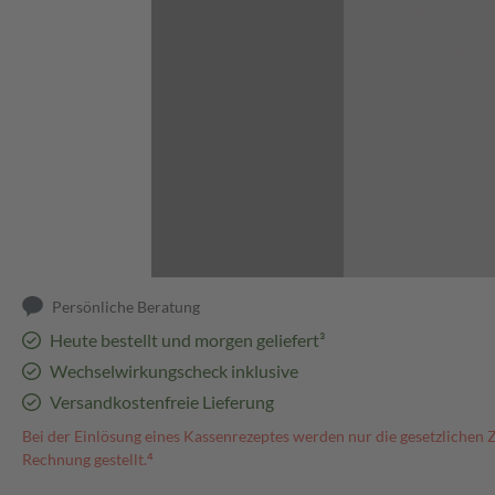
Abbildung kann abweichen
Persönliche Beratung
Heute bestellt und morgen geliefert³
Wechselwirkungscheck inklusive
Versandkostenfreie Lieferung
Bei der Einlösung eines Kassenrezeptes werden nur die gesetzlichen 
Rechnung gestellt.⁴