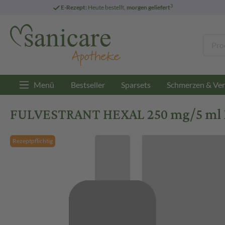
3
E-Rezept:
Heute bestellt,
morgen geliefert
Menü
Bestseller
Sparsets
Schmerzen & Ver
FULVESTRANT HEXAL 250 mg/5 ml Injek
Rezeptpflichtig