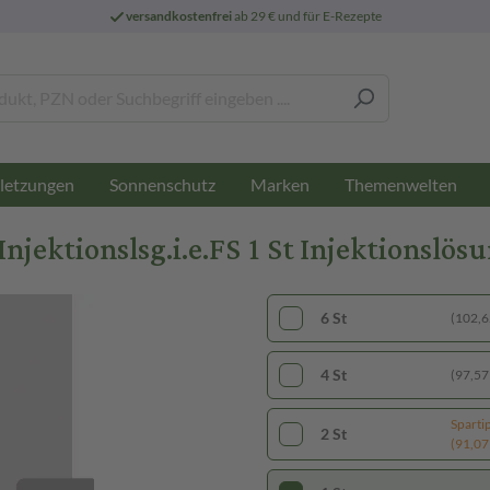
versandkostenfrei
ab 29 € und für E-Rezepte
letzungen
Sonnenschutz
Marken
Themenwelten
tionslsg.i.e.FS 1 St Injektionslösun
6 St
(102,62
4 St
(97,57 
Sparti
2 St
(91,07 