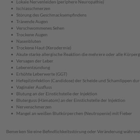
Lokale Nervenleiden (periphere Neuropathie)
Ischiasschmerzen
Störung des Geschmacksempfindens
Tränende Augen
Verschwommenes Sehen
Trockene Augen
Nasenbluten
Trockene Haut (Xerodermie)
Akute starke allergische Reaktion die mehrere oder alle Körperg
Versagen der Leber
Leberentzündung
Erhöhte Leberwerte (GGT)
Hefepilzinfektion (Candidose) der Scheide und Schamlippen d
Vaginaler Ausfluss
Blutung an der Einstichstelle der Injektion
Bluterguss (Hämatom) an der Einstichstelle der Injektion
Nervenschmerzen
Mangel an weißen Blutkörperchen (Neutropenie) mit Fieber
Bemerken Sie eine Befindlichkeitsstörung oder Veränderung während 