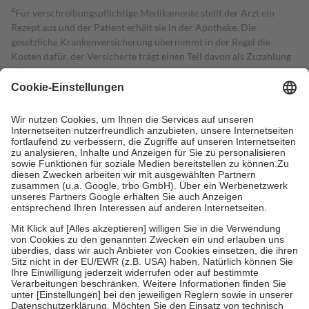
4
Für verschreibungspflichtige Medikamente stellt der Arzt ein
Rezept aus und der Patient erhält sie in der Apotheke. Die
gesetzliche Krankenversicherung übernimmt in der Regel die
Kosten dafür, der Versicherte trägt einen Teil davon als Zuzahlung
mit.
Grundsätzlich leisten Mitglieder Zuzahlungen in Höhe von zehn
Prozent des Abgabepreises,
mindestens
jedoch
fünf Euro
und
höchstens zehn Euro.
Es sind jedoch nie mehr als die tatsächlichen
Kosten der Leistung zu entrichten.
Diese Regeln gelten grundsätzlich auch für Online-Apotheken.
Bei Heilmitteln und häuslicher Krankenpflege beträgt die
Zuzahlung zehn Prozent der Kosten sowie zehn Euro je
Verordnung.
Um das Engagement der Versicherten für ihre eigene Gesundheit zu
stärken und die besondere Stellung der Familie zu unterstützen,
fallen
keine Zuzahlungen
an bei:
• Kindern und Jugendlichen bis zum vollendeten 18. Lebensjahr
mit Ausnahme der Fahrkosten
• Untersuchungen zur Vorsorge und Früherkennung, die von der
GKV getragen werden
• empfohlenen Schutzimpfungen