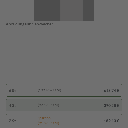
Abbildung kann abweichen
6 St
615,74 €
(102,62 € / 1 St)
4 St
390,28 €
(97,57 € / 1 St)
Spartipp
2 St
182,13 €
(91,07 € / 1 St)