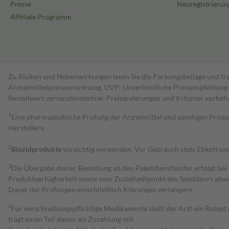
Presse
Neuregistrierun
Affiliate Programm
Zu Risiken und Nebenwirkungen lesen Sie die Packungsbeilage und fra
Arzneimittelpreisverordnung. UVP: Unverbindliche Preisempfehlung de
Bestell­wert versand­kosten­frei. Preisänderungen und Irrtümer vorbeh
1
Eine pharmazeutische Prüfung der Arzneimittel und sonstigen Pro
Herstellers.
2
Biozidprodukte
vorsichtig verwenden. Vor Gebrauch stets Etikett u
3
Die Übergabe deiner Bestellung an den Paketdienstleister erfolgt bei
Produktverfügbarkeit sowie vom Zustellzeitpunkt des Spediteurs abwe
Dauer der Prüfungen einschließlich Klärungen verlängern.
4
Für verschreibungspflichtige Medikamente stellt der Arzt ein Rezept 
trägt einen Teil davon als Zuzahlung mit.