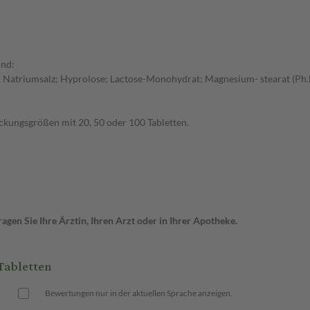
ind:
e, Natriumsalz; Hyprolose; Lactose-Monohydrat; Magnesium- stearat (Ph.
ackungsgrößen mit 20, 50 oder 100 Tabletten.
gen Sie Ihre Ärztin, Ihren Arzt oder in Ihrer Apotheke.
Tabletten
Bewertungen nur in der aktuellen Sprache anzeigen.