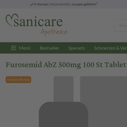
3
E-Rezept:
Heute bestellt,
morgen geliefert
Menü
Bestseller
Sparsets
Schmerzen & Ver
Furosemid AbZ 500mg 100 St Tablet
Rezeptpflichtig