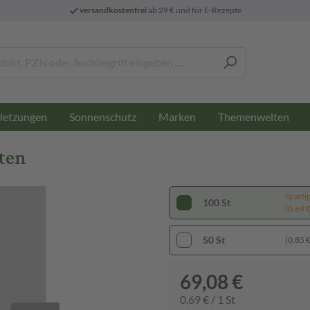
versandkostenfrei
ab 29 € und für E-Rezepte
letzungen
Sonnenschutz
Marken
Themenwelten
ten
Sparti
100 St
(0,69 € 
50 St
(0,85 € 
69,08 €
0,69 € / 1 St