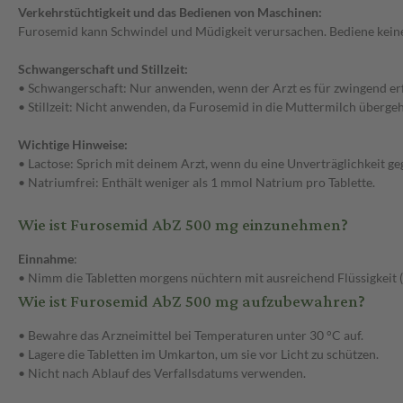
Verkehrstüchtigkeit und das Bedienen von Maschinen:
Furosemid kann Schwindel und Müdigkeit verursachen. Bediene keine 
Schwangerschaft und Stillzeit:
• Schwangerschaft: Nur anwenden, wenn der Arzt es für zwingend erf
• Stillzeit: Nicht anwenden, da Furosemid in die Muttermilch überg
Wichtige Hinweise:
• Lactose: Sprich mit deinem Arzt, wenn du eine Unverträglichkeit 
• Natriumfrei: Enthält weniger als 1 mmol Natrium pro Tablette.
Wie ist Furosemid AbZ 500 mg einzunehmen?
Einnahme
:
• Nimm die Tabletten morgens nüchtern mit ausreichend Flüssigkeit (z.
Wie ist Furosemid AbZ 500 mg aufzubewahren?
• Bewahre das Arzneimittel bei Temperaturen unter 30 °C auf.
• Lagere die Tabletten im Umkarton, um sie vor Licht zu schützen.
• Nicht nach Ablauf des Verfallsdatums verwenden.