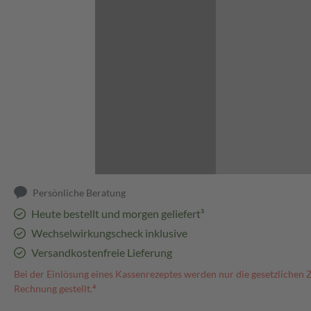
Abbildung kann abweichen
Persönliche Beratung
Heute bestellt und morgen geliefert³
Wechselwirkungscheck inklusive
Versandkostenfreie Lieferung
Bei der Einlösung eines Kassenrezeptes werden nur die gesetzlichen 
Rechnung gestellt.⁴