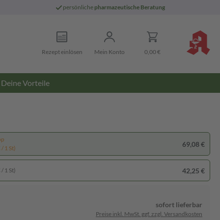
persönliche
pharmazeutische Beratung
Rezept einlösen
Mein Konto
0,00 €
Deine Vorteile
pp
69,08 €
/ 1 St)
42,25 €
/ 1 St)
sofort lieferbar
Preise inkl. MwSt. ggf. zzgl. Versandkosten