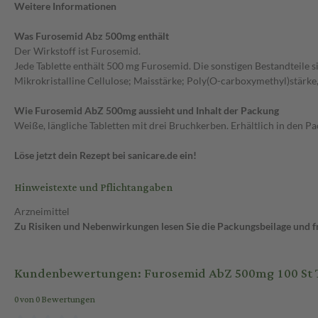
Weitere Informationen
Was Furosemid Abz 500mg enthält
Der Wirkstoff ist Furosemid.
Jede Tablette enthält 500 mg Furosemid. Die sonstigen Bestandteile s
Mikrokristalline Cellulose; Maisstärke; Poly(O-carboxymethyl)stärk
Wie Furosemid AbZ 500mg aussieht und Inhalt der Packung
Weiße, längliche Tabletten mit drei Bruchkerben. Erhältlich in den P
Löse jetzt dein Rezept bei sanicare.de ein!
Hinweistexte und Pflichtangaben
Arzneimittel
Zu Risiken und Nebenwirkungen lesen Sie die Packungsbeilage und fra
Kundenbewertungen: Furosemid AbZ 500mg 100 St 
0 von 0 Bewertungen