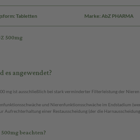
sform: Tabletten
Marke: AbZ PHARMA
bZ 500mg
d es angewendet?
g ist ausschließlich bei stark verminderter Filterleistung der Nieren (
erenfunktionsschwäche und Nierenfunktionsschwäche im Endstadium (wenn
r Aufrechterhaltung einer Restausscheidung (der die Harnausscheidung s
Z 500mg beachten?