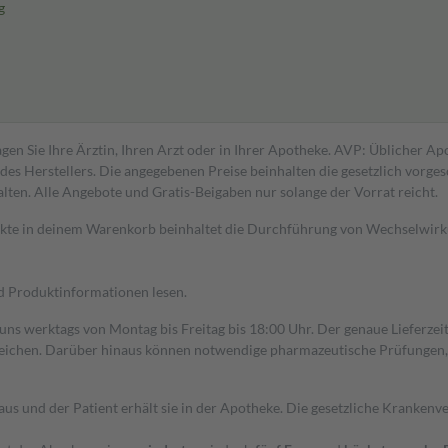
g
gen Sie Ihre Ärztin, Ihren Arzt oder in Ihrer Apotheke. AVP: Üblicher A
s Herstellers. Die angegebenen Preise beinhalten die gesetzlich vorgesc
alten. Alle Angebote und Gratis-Beigaben nur solange der Vorrat reicht.
dukte in deinem Warenkorb beinhaltet die Durchführung von Wechselwir
nd Produktinformationen lesen.
 uns werktags von Montag bis Freitag bis 18:00 Uhr. Der genaue Lieferze
ichen. Darüber hinaus können notwendige pharmazeutische Prüfungen, die
aus und der Patient erhält sie in der Apotheke. Die gesetzliche Krankenv