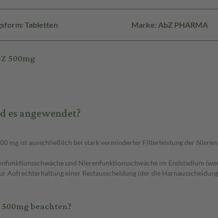
sform: Tabletten
Marke: AbZ PHARMA
bZ 500mg
d es angewendet?
g ist ausschließlich bei stark verminderter Filterleistung der Nieren (
erenfunktionsschwäche und Nierenfunktionsschwäche im Endstadium (wenn
r Aufrechterhaltung einer Restausscheidung (der die Harnausscheidung s
Z 500mg beachten?