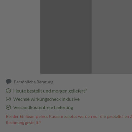
Abbildung kann abweichen
Persönliche Beratung
Heute bestellt und morgen geliefert³
Wechselwirkungscheck inklusive
Versandkostenfreie Lieferung
Bei der Einlösung eines Kassenrezeptes werden nur die gesetzlichen 
Rechnung gestellt.⁴