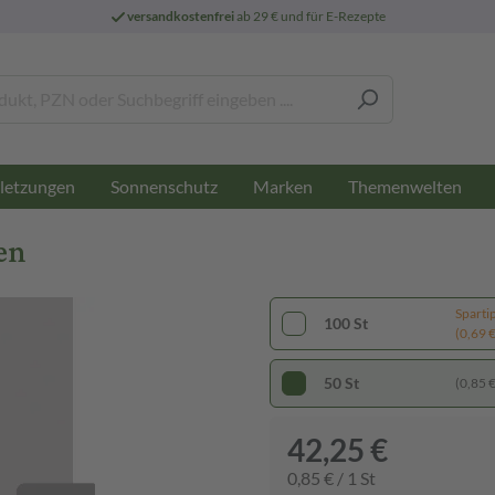
versandkostenfrei
ab 29 € und für E-Rezepte
letzungen
Sonnenschutz
Marken
Themenwelten
en
Sparti
100 St
(0,69 € 
50 St
(0,85 € 
42,25 €
0,85 € / 1 St