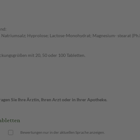
ind:
e, Natriumsalz; Hyprolose; Lactose-Monohydrat; Magnesium- stearat (Ph.
ackungsgrößen mit 20, 50 oder 100 Tabletten.
gen Sie Ihre Ärztin, Ihren Arzt oder in Ihrer Apotheke.
abletten
Bewertungen nur in der aktuellen Sprache anzeigen.