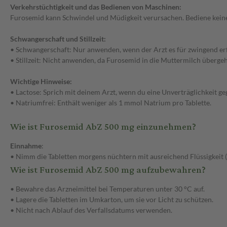
Verkehrstüchtigkeit und das Bedienen von Maschinen:
Furosemid kann Schwindel und Müdigkeit verursachen. Bediene keine 
Schwangerschaft und Stillzeit:
• Schwangerschaft: Nur anwenden, wenn der Arzt es für zwingend erf
• Stillzeit: Nicht anwenden, da Furosemid in die Muttermilch überg
Wichtige Hinweise:
• Lactose: Sprich mit deinem Arzt, wenn du eine Unverträglichkeit 
• Natriumfrei: Enthält weniger als 1 mmol Natrium pro Tablette.
Wie ist Furosemid AbZ 500 mg einzunehmen?
Einnahme
:
• Nimm die Tabletten morgens nüchtern mit ausreichend Flüssigkeit (z.
Wie ist Furosemid AbZ 500 mg aufzubewahren?
• Bewahre das Arzneimittel bei Temperaturen unter 30 °C auf.
• Lagere die Tabletten im Umkarton, um sie vor Licht zu schützen.
• Nicht nach Ablauf des Verfallsdatums verwenden.