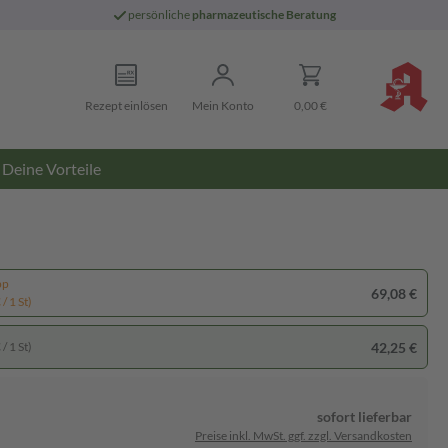
persönliche
pharmazeutische Beratung
Rezept einlösen
Mein Konto
0,00 €
Deine Vorteile
pp
69,08 €
/ 1 St)
42,25 €
/ 1 St)
sofort lieferbar
Preise inkl. MwSt. ggf. zzgl. Versandkosten