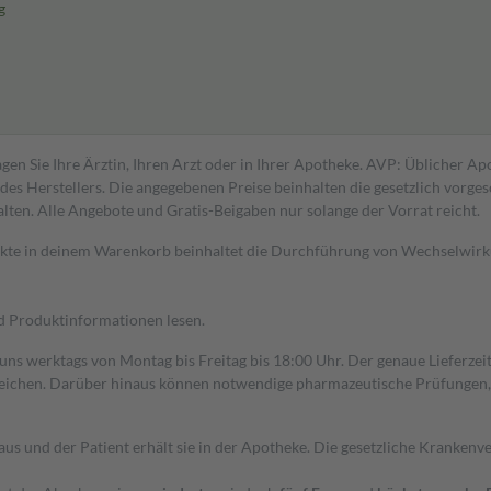
g
gen Sie Ihre Ärztin, Ihren Arzt oder in Ihrer Apotheke. AVP: Üblicher A
s Herstellers. Die angegebenen Preise beinhalten die gesetzlich vorgesc
alten. Alle Angebote und Gratis-Beigaben nur solange der Vorrat reicht.
dukte in deinem Warenkorb beinhaltet die Durchführung von Wechselwir
nd Produktinformationen lesen.
 uns werktags von Montag bis Freitag bis 18:00 Uhr. Der genaue Lieferze
ichen. Darüber hinaus können notwendige pharmazeutische Prüfungen, die
aus und der Patient erhält sie in der Apotheke. Die gesetzliche Krankenv