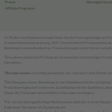
Presse
Neuregistrierun
Affiliate Programm
Zu Risiken und Nebenwirkungen lesen Sie die Packungsbeilage und fra
Arzneimittelpreisverordnung. UVP: Unverbindliche Preisempfehlung de
Bestell­wert versand­kosten­frei. Preisänderungen und Irrtümer vorbeh
1
Eine pharmazeutische Prüfung der Arzneimittel und sonstigen Pro
Herstellers.
2
Biozidprodukte
vorsichtig verwenden. Vor Gebrauch stets Etikett u
3
Die Übergabe deiner Bestellung an den Paketdienstleister erfolgt bei
Produktverfügbarkeit sowie vom Zustellzeitpunkt des Spediteurs abwe
Dauer der Prüfungen einschließlich Klärungen verlängern.
4
Für verschreibungspflichtige Medikamente stellt der Arzt ein Rezept 
trägt einen Teil davon als Zuzahlung mit.