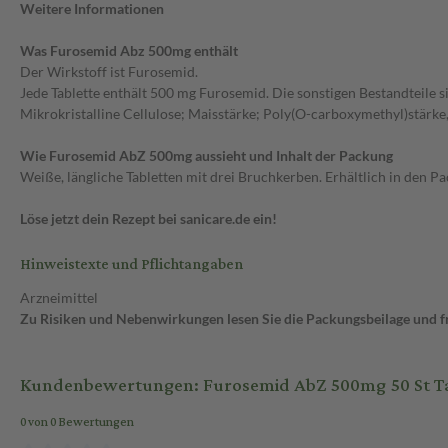
Weitere Informationen
Was Furosemid Abz 500mg enthält
Der Wirkstoff ist Furosemid.
Jede Tablette enthält 500 mg Furosemid. Die sonstigen Bestandteile s
Mikrokristalline Cellulose; Maisstärke; Poly(O-carboxymethyl)stärk
Wie Furosemid AbZ 500mg aussieht und Inhalt der Packung
Weiße, längliche Tabletten mit drei Bruchkerben. Erhältlich in den P
Löse jetzt dein Rezept bei sanicare.de ein!
Hinweistexte und Pflichtangaben
Arzneimittel
Zu Risiken und Nebenwirkungen lesen Sie die Packungsbeilage und fra
Kundenbewertungen: Furosemid AbZ 500mg 50 St T
0 von 0 Bewertungen