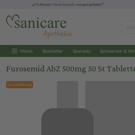
3
E-Rezept:
Heute bestellt,
morgen geliefert
Menü
Bestseller
Sparsets
Schmerzen & Ver
Furosemid AbZ 500mg 50 St Tablett
Rezeptpflichtig