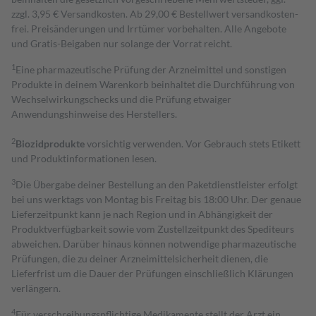
zzgl. 3,95 € Versandkosten. Ab 29,00 € Bestell­wert versand­kosten­
frei. Preisänderungen und Irrtümer vorbehalten. Alle Angebote
und Gratis-Beigaben nur solange der Vorrat reicht.
1
Eine pharmazeutische Prüfung der Arzneimittel und sonstigen
Produkte in deinem Warenkorb beinhaltet die Durchführung von
Wechselwirkungschecks und die Prüfung etwaiger
Anwendungshinweise des Herstellers.
2
Biozidprodukte
vorsichtig verwenden. Vor Gebrauch stets Etikett
und Produktinformationen lesen.
3
Die Übergabe deiner Bestellung an den Paketdienstleister erfolgt
bei uns werktags von Montag bis Freitag bis 18:00 Uhr. Der genaue
Lieferzeitpunkt kann je nach Region und in Abhängigkeit der
Produktverfügbarkeit sowie vom Zustellzeitpunkt des Spediteurs
abweichen. Darüber hinaus können notwendige pharmazeutische
Prüfungen, die zu deiner Arzneimittelsicherheit dienen, die
Lieferfrist um die Dauer der Prüfungen einschließlich Klärungen
verlängern.
4
Für verschreibungspflichtige Medikamente stellt der Arzt ein