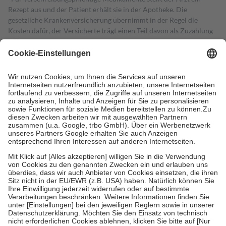
Rezept aus und der Patient erhält sie in der Apotheke. Die
gesetzliche Krankenversicherung übernimmt in der Regel die
Kosten dafür, der Versicherte trägt einen Teil davon als Zuzahlung
mit.
Grundsätzlich leisten Mitglieder Zuzahlungen in Höhe von zehn
Prozent des Abgabepreises,
mindestens
jedoch
fünf Euro
und
höchstens zehn Euro.
Es sind jedoch nie mehr als die tatsächlichen
Kosten der Leistung zu entrichten.
Diese Regeln gelten grundsätzlich auch für Online-Apotheken.
Bei Heilmitteln und häuslicher Krankenpflege beträgt die
Zuzahlung zehn Prozent der Kosten sowie zehn Euro je
Verordnung.
Um das Engagement der Versicherten für ihre eigene Gesundheit zu
stärken und die besondere Stellung der Familie zu unterstützen,
fallen
keine Zuzahlungen
an bei:
• Kindern und Jugendlichen bis zum vollendeten 18. Lebensjahr
mit Ausnahme der Fahrkosten
• Untersuchungen zur Vorsorge und Früherkennung, die von der
GKV getragen werden
• empfohlenen Schutzimpfungen
• Harn- und Blutteststreifen