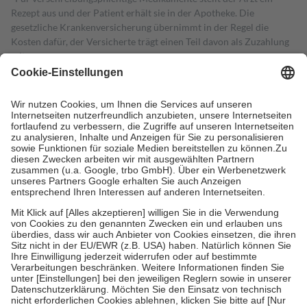
Rezept aus und der Patient erhält sie in der Apotheke. Die
gesetzliche Krankenversicherung übernimmt in der Regel die
Kosten dafür, der Versicherte trägt einen Teil davon als Zuzahlung
mit.
Grundsätzlich leisten Mitglieder Zuzahlungen in Höhe von zehn
Prozent des Abgabepreises,
mindestens
jedoch
fünf Euro
und
höchstens zehn Euro.
Es sind jedoch nie mehr als die tatsächlichen
Kosten der Leistung zu entrichten.
Diese Regeln gelten grundsätzlich auch für Online-Apotheken.
Bei Heilmitteln und häuslicher Krankenpflege beträgt die
Zuzahlung zehn Prozent der Kosten sowie zehn Euro je
Verordnung.
Um das Engagement der Versicherten für ihre eigene Gesundheit zu
stärken und die besondere Stellung der Familie zu unterstützen,
fallen
keine Zuzahlungen
an bei:
• Kindern und Jugendlichen bis zum vollendeten 18. Lebensjahr
mit Ausnahme der Fahrkosten
• Untersuchungen zur Vorsorge und Früherkennung, die von der
GKV getragen werden
• empfohlenen Schutzimpfungen
• Harn- und Blutteststreifen