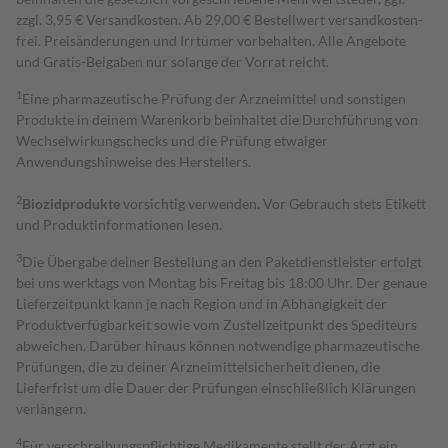
zzgl. 3,95 € Versandkosten. Ab 29,00 € Bestell­wert versand­kosten­
frei. Preisänderungen und Irrtümer vorbehalten. Alle Angebote
und Gratis-Beigaben nur solange der Vorrat reicht.
1
Eine pharmazeutische Prüfung der Arzneimittel und sonstigen
Produkte in deinem Warenkorb beinhaltet die Durchführung von
Wechselwirkungschecks und die Prüfung etwaiger
Anwendungshinweise des Herstellers.
2
Biozidprodukte
vorsichtig verwenden. Vor Gebrauch stets Etikett
und Produktinformationen lesen.
3
Die Übergabe deiner Bestellung an den Paketdienstleister erfolgt
bei uns werktags von Montag bis Freitag bis 18:00 Uhr. Der genaue
Lieferzeitpunkt kann je nach Region und in Abhängigkeit der
Produktverfügbarkeit sowie vom Zustellzeitpunkt des Spediteurs
abweichen. Darüber hinaus können notwendige pharmazeutische
Prüfungen, die zu deiner Arzneimittelsicherheit dienen, die
Lieferfrist um die Dauer der Prüfungen einschließlich Klärungen
verlängern.
4
Für verschreibungspflichtige Medikamente stellt der Arzt ein