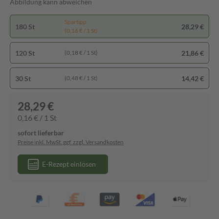
Abbildung kann abweichen
Spartipp
180 St
28,29 €
(0,16 € / 1 St)
120 St
21,86 €
(0,18 € / 1 St)
30 St
14,42 €
(0,48 € / 1 St)
28,29 €
0,16 € / 1 St
sofort lieferbar
Preise inkl. MwSt. ggf. zzgl. Versandkosten
E-Rezept einlösen