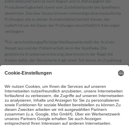
Lieferzeitpunkt kann je nach Region und in Abhängigkeit der
Produktverfügbarkeit sowie vom Zustellzeitpunkt des Spediteurs
abweichen. Darüber hinaus können notwendige pharmazeutische
Prüfungen, die zu deiner Arzneimittelsicherheit dienen, die
Lieferfrist um die Dauer der Prüfungen einschließlich Klärungen
verlängern.
4
Für verschreibungspflichtige Medikamente stellt der Arzt ein
Rezept aus und der Patient erhält sie in der Apotheke. Die
gesetzliche Krankenversicherung übernimmt in der Regel die
Kosten dafür, der Versicherte trägt einen Teil davon als Zuzahlung
mit.
Grundsätzlich leisten Mitglieder Zuzahlungen in Höhe von zehn
Prozent des Abgabepreises,
mindestens
jedoch
fünf Euro
und
höchstens zehn Euro.
Es sind jedoch nie mehr als die tatsächlichen
Kosten der Leistung zu entrichten.
Diese Regeln gelten grundsätzlich auch für Online-Apotheken.
Bei Heilmitteln und häuslicher Krankenpflege beträgt die
Zuzahlung zehn Prozent der Kosten sowie zehn Euro je
Verordnung.
Um das Engagement der Versicherten für ihre eigene Gesundheit zu
stärken und die besondere Stellung der Familie zu unterstützen,