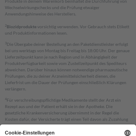
Produkte in deinem Warenkorb beinhaltet die Durchführung von
Wechselwirkungschecks und die Prüfung etwaiger
Anwendungshinweise des Herstellers.
2
Biozidprodukte
vorsichtig verwenden. Vor Gebrauch stets Etikett
und Produktinformationen lesen.
3
Die Übergabe deiner Bestellung an den Paketdienstleister erfolgt
bei uns werktags von Montag bis Freitag bis 18:00 Uhr. Der genaue
Lieferzeitpunkt kann je nach Region und in Abhängigkeit der
Produktverfügbarkeit sowie vom Zustellzeitpunkt des Spediteurs
abweichen. Darüber hinaus können notwendige pharmazeutische
Prüfungen, die zu deiner Arzneimittelsicherheit dienen, die
Lieferfrist um die Dauer der Prüfungen einschließlich Klärungen
verlängern.
4
Für verschreibungspflichtige Medikamente stellt der Arzt ein
Rezept aus und der Patient erhält sie in der Apotheke. Die
gesetzliche Krankenversicherung übernimmt in der Regel die
Kosten dafür, der Versicherte trägt einen Teil davon als Zuzahlung
mit.
Grundsätzlich leisten Mitglieder Zuzahlungen in Höhe von zehn