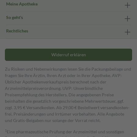
Meine Apotheke
So geht's
Rechtliches
Widerruf erklären
Zu Risiken und Nebenwirkungen lesen Sie die Packungsbeilage und
fragen Sie Ihre Ärztin, Ihren Arzt oder in Ihrer Apotheke. AVP:
Üblicher Apothekenverkaufspreis berechnet nach der
Arzneimittelpreisverordnung. UVP: Unverbindliche
Preisempfehlung des Herstellers. Die angegebenen Preise
beinhalten die gesetzlich vorgeschriebene Mehrwertsteuer, ggf.
zzgl. 3,95 € Versandkosten. Ab 29,00 € Bestell­wert versand­kosten­
frei. Preisänderungen und Irrtümer vorbehalten. Alle Angebote
und Gratis-Beigaben nur solange der Vorrat reicht.
1
Eine pharmazeutische Prüfung der Arzneimittel und sonstigen