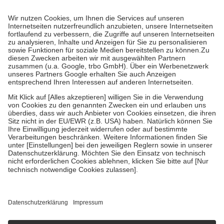
Prozent des Abgabepreises,
mindestens
jedoch
fünf Euro
und
höchstens zehn Euro.
Es sind jedoch nie mehr als die tatsächlichen
Kosten der Leistung zu entrichten.
Diese Regeln gelten grundsätzlich auch für Online-Apotheken.
Bei Heilmitteln und häuslicher Krankenpflege beträgt die
Zuzahlung zehn Prozent der Kosten sowie zehn Euro je
Verordnung.
Um das Engagement der Versicherten für ihre eigene Gesundheit zu
stärken und die besondere Stellung der Familie zu unterstützen,
fallen
keine Zuzahlungen
an bei:
• Kindern und Jugendlichen bis zum vollendeten 18. Lebensjahr
mit Ausnahme der Fahrkosten
• Untersuchungen zur Vorsorge und Früherkennung, die von der
GKV getragen werden
• empfohlenen Schutzimpfungen
• Harn- und Blutteststreifen
Wir nutzen Trusted Shops als unabhängigen Dienstleister für die
Einholung von Bewertungen. Trusted Shops hat Maßnahmen
getroffen, um sicherzustellen, dass es sich um echte Bewertungen
handelt. Mehr Informationen findest du hier:
https://help.etrusted.com/hc/de/articles/4419944605341