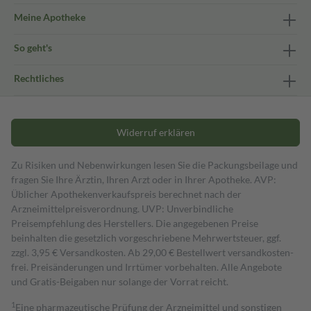
Meine Apotheke
So geht's
Rechtliches
Widerruf erklären
Zu Risiken und Nebenwirkungen lesen Sie die Packungsbeilage und
fragen Sie Ihre Ärztin, Ihren Arzt oder in Ihrer Apotheke. AVP:
Üblicher Apothekenverkaufspreis berechnet nach der
Arzneimittelpreisverordnung. UVP: Unverbindliche
Preisempfehlung des Herstellers. Die angegebenen Preise
beinhalten die gesetzlich vorgeschriebene Mehrwertsteuer, ggf.
zzgl. 3,95 € Versandkosten. Ab 29,00 € Bestell­wert versand­kosten­
frei. Preisänderungen und Irrtümer vorbehalten. Alle Angebote
und Gratis-Beigaben nur solange der Vorrat reicht.
1
Eine pharmazeutische Prüfung der Arzneimittel und sonstigen