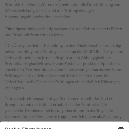
Produkte in deinem Warenkorb beinhaltet die Durchführung von
Wechselwirkungschecks und die Prüfung etwaiger
Anwendungshinweise des Herstellers.
2
Biozidprodukte
vorsichtig verwenden. Vor Gebrauch stets Etikett
und Produktinformationen lesen.
3
Die Übergabe deiner Bestellung an den Paketdienstleister erfolgt
bei uns werktags von Montag bis Freitag bis 18:00 Uhr. Der genaue
Lieferzeitpunkt kann je nach Region und in Abhängigkeit der
Produktverfügbarkeit sowie vom Zustellzeitpunkt des Spediteurs
abweichen. Darüber hinaus können notwendige pharmazeutische
Prüfungen, die zu deiner Arzneimittelsicherheit dienen, die
Lieferfrist um die Dauer der Prüfungen einschließlich Klärungen
verlängern.
4
Für verschreibungspflichtige Medikamente stellt der Arzt ein
Rezept aus und der Patient erhält sie in der Apotheke. Die
gesetzliche Krankenversicherung übernimmt in der Regel die
Kosten dafür, der Versicherte trägt einen Teil davon als Zuzahlung
mit.
Grundsätzlich leisten Mitglieder Zuzahlungen in Höhe von zehn