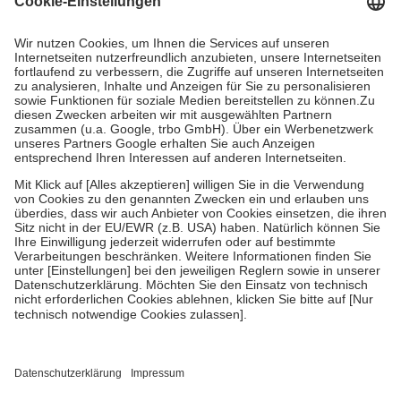
Prozent des Abgabepreises,
mindestens
jedoch
fünf Euro
und
höchstens zehn Euro.
Es sind jedoch nie mehr als die tatsächlichen
Kosten der Leistung zu entrichten.
Diese Regeln gelten grundsätzlich auch für Online-Apotheken.
Bei Heilmitteln und häuslicher Krankenpflege beträgt die
Zuzahlung zehn Prozent der Kosten sowie zehn Euro je
Verordnung.
Um das Engagement der Versicherten für ihre eigene Gesundheit zu
stärken und die besondere Stellung der Familie zu unterstützen,
fallen
keine Zuzahlungen
an bei:
• Kindern und Jugendlichen bis zum vollendeten 18. Lebensjahr
mit Ausnahme der Fahrkosten
• Untersuchungen zur Vorsorge und Früherkennung, die von der
GKV getragen werden
• empfohlenen Schutzimpfungen
• Harn- und Blutteststreifen
Wir nutzen Trusted Shops als unabhängigen Dienstleister für die
Einholung von Bewertungen. Trusted Shops hat Maßnahmen
getroffen, um sicherzustellen, dass es sich um echte Bewertungen
handelt. Mehr Informationen findest du hier: