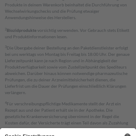
Produkte in deinem Warenkorb beinhaltet die Durchführung von
Wechselwirkungschecks und die Prüfung etwaiger
Anwendungshinweise des Herstellers.
2
Biozidprodukte
vorsichtig verwenden. Vor Gebrauch stets Etikett
und Produktinformationen lesen.
3
Die Übergabe deiner Bestellung an den Paketdienstleister erfolgt
bei uns werktags von Montag bis Freitag bis 18:00 Uhr. Der genaue
Lieferzeitpunkt kann je nach Region und in Abhängigkeit der
Produktverfügbarkeit sowie vom Zustellzeitpunkt des Spediteurs
abweichen. Darüber hinaus können notwendige pharmazeutische
Prüfungen, die zu deiner Arzneimittelsicherheit dienen, die
Lieferfrist um die Dauer der Prüfungen einschließlich Klärungen
verlängern.
4
Für verschreibungspflichtige Medikamente stellt der Arzt ein
Rezept aus und der Patient erhält sie in der Apotheke. Die
gesetzliche Krankenversicherung übernimmt in der Regel die
Kosten dafür, der Versicherte trägt einen Teil davon als Zuzahlung
mit.
Grundsätzlich leisten Mitglieder Zuzahlungen in Höhe von zehn