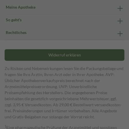
Meine Apotheke
So geht's
Rechtliches
Widerruf erklären
Zu Risiken und Nebenwirkungen lesen Sie die Packungsbeilage und
fragen Sie Ihre Ärztin, Ihren Arzt oder in Ihrer Apotheke. AVP:
Üblicher Apothekenverkaufspreis berechnet nach der
Arzneimittelpreisverordnung. UVP: Unverbindliche
Preisempfehlung des Herstellers. Die angegebenen Preise
beinhalten die gesetzlich vorgeschriebene Mehrwertsteuer, ggf.
zzgl. 3,95 € Versandkosten. Ab 29,00 € Bestell­wert versand­kosten­
frei. Preisänderungen und Irrtümer vorbehalten. Alle Angebote
und Gratis-Beigaben nur solange der Vorrat reicht.
1
Eine pharmazeutische Prüfung der Arzneimittel und sonstigen