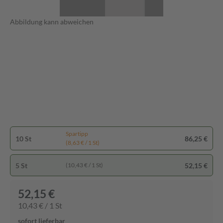
Abbildung kann abweichen
Spartipp
10 St
86,25 €
(8,63 € / 1 St)
5 St
52,15 €
(10,43 € / 1 St)
52,15 €
10,43 € / 1 St
sofort lieferbar