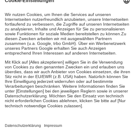
Prozent des Abgabepreises,
mindestens
jedoch
fünf Euro
und
höchstens zehn Euro.
Es sind jedoch nie mehr als die tatsächlichen
Kosten der Leistung zu entrichten.
Diese Regeln gelten grundsätzlich auch für Online-Apotheken.
Bei Heilmitteln und häuslicher Krankenpflege beträgt die
Zuzahlung zehn Prozent der Kosten sowie zehn Euro je
Verordnung.
Um das Engagement der Versicherten für ihre eigene Gesundheit zu
stärken und die besondere Stellung der Familie zu unterstützen,
fallen
keine Zuzahlungen
an bei:
• Kindern und Jugendlichen bis zum vollendeten 18. Lebensjahr
mit Ausnahme der Fahrkosten
• Untersuchungen zur Vorsorge und Früherkennung, die von der
GKV getragen werden
• empfohlenen Schutzimpfungen
• Harn- und Blutteststreifen
Wir nutzen Trusted Shops als unabhängigen Dienstleister für die
Einholung von Bewertungen. Trusted Shops hat Maßnahmen
getroffen, um sicherzustellen, dass es sich um echte Bewertungen
handelt. Mehr Informationen findest du hier: