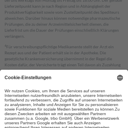
bei uns werktags von Montag bis Freitag bis 18:00 Uhr. Der genaue
Lieferzeitpunkt kann je nach Region und in Abhängigkeit der
Produktverfügbarkeit sowie vom Zustellzeitpunkt des Spediteurs
abweichen. Darüber hinaus können notwendige pharmazeutische
Prüfungen, die zu deiner Arzneimittelsicherheit dienen, die
Lieferfrist um die Dauer der Prüfungen einschließlich Klärungen
verlängern.
4
Für verschreibungspflichtige Medikamente stellt der Arzt ein
Rezept aus und der Patient erhält sie in der Apotheke. Die
gesetzliche Krankenversicherung übernimmt in der Regel die
Kosten dafür, der Versicherte trägt einen Teil davon als Zuzahlung
mit.
Grundsätzlich leisten Mitglieder Zuzahlungen in Höhe von zehn
Prozent des Abgabepreises,
mindestens
jedoch
fünf Euro
und
höchstens zehn Euro.
Es sind jedoch nie mehr als die tatsächlichen
Kosten der Leistung zu entrichten.
Diese Regeln gelten grundsätzlich auch für Online-Apotheken.
Bei Heilmitteln und häuslicher Krankenpflege beträgt die
Zuzahlung zehn Prozent der Kosten sowie zehn Euro je
Verordnung.
Um das Engagement der Versicherten für ihre eigene Gesundheit zu