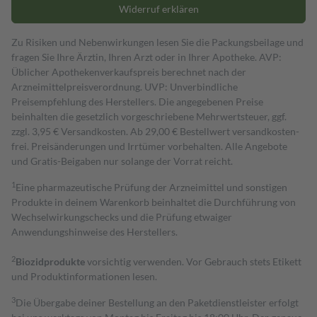
Widerruf erklären
Zu Risiken und Nebenwirkungen lesen Sie die Packungsbeilage und
fragen Sie Ihre Ärztin, Ihren Arzt oder in Ihrer Apotheke. AVP:
Üblicher Apothekenverkaufspreis berechnet nach der
Arzneimittelpreisverordnung. UVP: Unverbindliche
Preisempfehlung des Herstellers. Die angegebenen Preise
beinhalten die gesetzlich vorgeschriebene Mehrwertsteuer, ggf.
zzgl. 3,95 € Versandkosten. Ab 29,00 € Bestell­wert versand­kosten­
frei. Preisänderungen und Irrtümer vorbehalten. Alle Angebote
und Gratis-Beigaben nur solange der Vorrat reicht.
1
Eine pharmazeutische Prüfung der Arzneimittel und sonstigen
Produkte in deinem Warenkorb beinhaltet die Durchführung von
Wechselwirkungschecks und die Prüfung etwaiger
Anwendungshinweise des Herstellers.
2
Biozidprodukte
vorsichtig verwenden. Vor Gebrauch stets Etikett
und Produktinformationen lesen.
3
Die Übergabe deiner Bestellung an den Paketdienstleister erfolgt