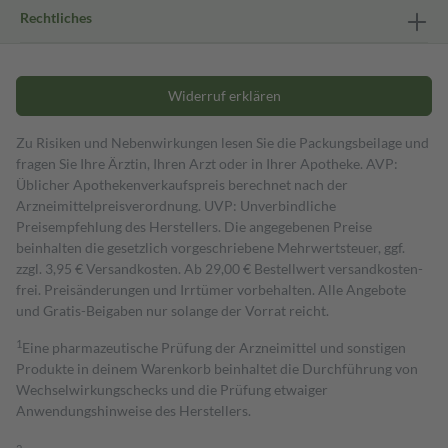
Rechtliches
Widerruf erklären
Zu Risiken und Nebenwirkungen lesen Sie die Packungsbeilage und
fragen Sie Ihre Ärztin, Ihren Arzt oder in Ihrer Apotheke. AVP:
Üblicher Apothekenverkaufspreis berechnet nach der
Arzneimittelpreisverordnung. UVP: Unverbindliche
Preisempfehlung des Herstellers. Die angegebenen Preise
beinhalten die gesetzlich vorgeschriebene Mehrwertsteuer, ggf.
zzgl. 3,95 € Versandkosten. Ab 29,00 € Bestell­wert versand­kosten­
frei. Preisänderungen und Irrtümer vorbehalten. Alle Angebote
und Gratis-Beigaben nur solange der Vorrat reicht.
1
Eine pharmazeutische Prüfung der Arzneimittel und sonstigen
Produkte in deinem Warenkorb beinhaltet die Durchführung von
Wechselwirkungschecks und die Prüfung etwaiger
Anwendungshinweise des Herstellers.