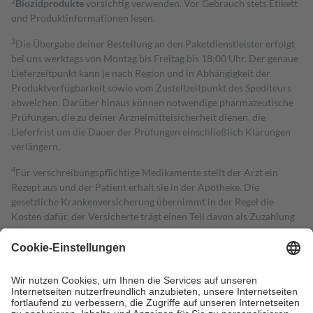
2
Biozidprodukte
vorsichtig verwenden. Vor Gebrauch stets Etikett
und Produktinformationen lesen.
3
Die Übergabe deiner Bestellung an den Paketdienstleister erfolgt
bei uns werktags von Montag bis Freitag bis 18:00 Uhr. Der genaue
Lieferzeitpunkt kann je nach Region und in Abhängigkeit der
Produktverfügbarkeit sowie vom Zustellzeitpunkt des Spediteurs
abweichen. Darüber hinaus können notwendige pharmazeutische
Prüfungen, die zu deiner Arzneimittelsicherheit dienen, die
Lieferfrist um die Dauer der Prüfungen einschließlich Klärungen
verlängern.
4
Für verschreibungspflichtige Medikamente stellt der Arzt ein
Rezept aus und der Patient erhält sie in der Apotheke. Die
gesetzliche Krankenversicherung übernimmt in der Regel die
Kosten dafür, der Versicherte trägt einen Teil davon als Zuzahlung
mit.
Grundsätzlich leisten Mitglieder Zuzahlungen in Höhe von zehn
Prozent des Abgabepreises,
mindestens
jedoch
fünf Euro
und
höchstens zehn Euro.
Es sind jedoch nie mehr als die tatsächlichen
Kosten der Leistung zu entrichten.
Diese Regeln gelten grundsätzlich auch für Online-Apotheken.