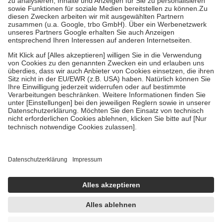
Bei Heilmitteln und häuslicher Krankenpflege beträgt die
Zuzahlung zehn Prozent der Kosten sowie zehn Euro je
Verordnung.
Um das Engagement der Versicherten für ihre eigene Gesundheit zu
stärken und die besondere Stellung der Familie zu unterstützen,
fallen
keine Zuzahlungen
an bei:
• Kindern und Jugendlichen bis zum vollendeten 18. Lebensjahr
mit Ausnahme der Fahrkosten
• Untersuchungen zur Vorsorge und Früherkennung, die von der
GKV getragen werden
• empfohlenen Schutzimpfungen
• Harn- und Blutteststreifen
Wir nutzen Trusted Shops als unabhängigen Dienstleister für die
Einholung von Bewertungen. Trusted Shops hat Maßnahmen
getroffen, um sicherzustellen, dass es sich um echte Bewertungen
handelt. Mehr Informationen findest du hier:
https://help.etrusted.com/hc/de/articles/4419944605341
Einige Bilder und Inhalte wurden unter Zuhilfenahme künstlicher
Intelligenz erstellt.