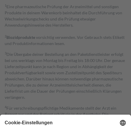
1
Eine pharmazeutische Prüfung der Arzneimittel und sonstigen
Produkte in deinem Warenkorb beinhaltet die Durchführung von
Wechselwirkungschecks und die Prüfung etwaiger
Anwendungshinweise des Herstellers.
2
Biozidprodukte
vorsichtig verwenden. Vor Gebrauch stets Etikett
und Produktinformationen lesen.
3
Die Übergabe deiner Bestellung an den Paketdienstleister erfolgt
bei uns werktags von Montag bis Freitag bis 18:00 Uhr. Der genaue
Lieferzeitpunkt kann je nach Region und in Abhängigkeit der
Produktverfügbarkeit sowie vom Zustellzeitpunkt des Spediteurs
abweichen. Darüber hinaus können notwendige pharmazeutische
Prüfungen, die zu deiner Arzneimittelsicherheit dienen, die
Lieferfrist um die Dauer der Prüfungen einschließlich Klärungen
verlängern.
4
Für verschreibungspflichtige Medikamente stellt der Arzt ein
Rezept aus und der Patient erhält sie in der Apotheke. Die
gesetzliche Krankenversicherung übernimmt in der Regel die
Kosten dafür, der Versicherte trägt einen Teil davon als Zuzahlung