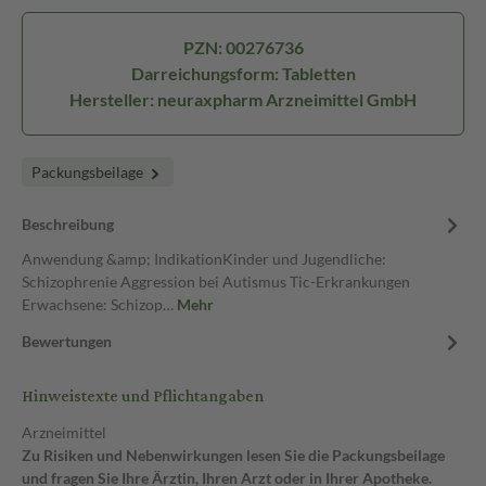
PZN: 00276736
Darreichungsform: Tabletten
Hersteller: neuraxpharm Arzneimittel GmbH
Packungsbeilage
Beschreibung
Anwendung &amp; IndikationKinder und Jugendliche:
Schizophrenie Aggression bei Autismus Tic-Erkrankungen
Erwachsene: Schizop…
Mehr
Bewertungen
Hinweistexte und Pflichtangaben
Arzneimittel
Zu Risiken und Nebenwirkungen lesen Sie die Packungsbeilage
und fragen Sie Ihre Ärztin, Ihren Arzt oder in Ihrer Apotheke.