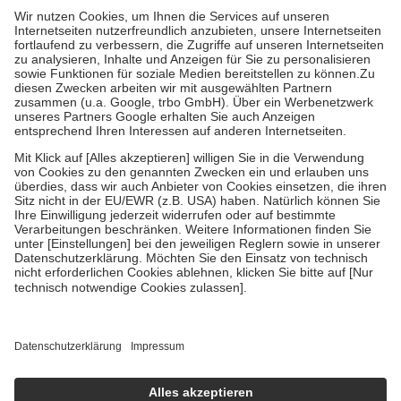
mit.
Grundsätzlich leisten Mitglieder Zuzahlungen in Höhe von zehn
Prozent des Abgabepreises,
mindestens
jedoch
fünf Euro
und
höchstens zehn Euro.
Es sind jedoch nie mehr als die tatsächlichen
Kosten der Leistung zu entrichten.
Diese Regeln gelten grundsätzlich auch für Online-Apotheken.
Bei Heilmitteln und häuslicher Krankenpflege beträgt die
Zuzahlung zehn Prozent der Kosten sowie zehn Euro je
Verordnung.
Um das Engagement der Versicherten für ihre eigene Gesundheit zu
stärken und die besondere Stellung der Familie zu unterstützen,
fallen
keine Zuzahlungen
an bei:
• Kindern und Jugendlichen bis zum vollendeten 18. Lebensjahr
mit Ausnahme der Fahrkosten
• Untersuchungen zur Vorsorge und Früherkennung, die von der
GKV getragen werden
• empfohlenen Schutzimpfungen
• Harn- und Blutteststreifen
Wir nutzen Trusted Shops als unabhängigen Dienstleister für die
Einholung von Bewertungen. Trusted Shops hat Maßnahmen
getroffen, um sicherzustellen, dass es sich um echte Bewertungen