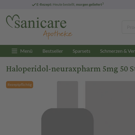
3
E-Rezept:
Heute bestellt,
morgen geliefert
Menü
Bestseller
Sparsets
Schmerzen & Ver
Haloperidol-neuraxpharm 5mg 50 St
Rezeptpflichtig