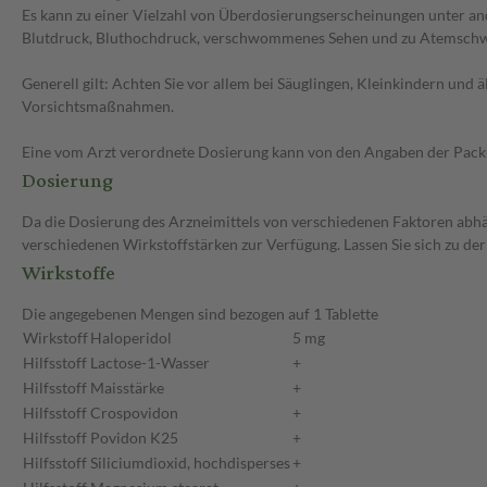
Es kann zu einer Vielzahl von Überdosierungserscheinungen unter a
Blutdruck, Bluthochdruck, verschwommenes Sehen und zu Atemschwäc
Generell gilt: Achten Sie vor allem bei Säuglingen, Kleinkindern un
Vorsichtsmaßnahmen.
Eine vom Arzt verordnete Dosierung kann von den Angaben der Packun
Dosierung
Da die Dosierung des Arzneimittels von verschiedenen Faktoren abhäng
verschiedenen Wirkstoffstärken zur Verfügung. Lassen Sie sich zu de
Wirkstoffe
Die angegebenen Mengen sind bezogen auf 1 Tablette
Wirkstoff
Haloperidol
5 mg
Hilfsstoff
Lactose-1-Wasser
+
Hilfsstoff
Maisstärke
+
Hilfsstoff
Crospovidon
+
Hilfsstoff
Povidon K25
+
Hilfsstoff
Siliciumdioxid, hochdisperses
+