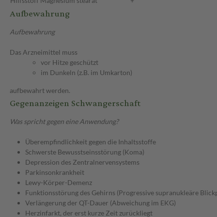
Hilfsstoff
Magnesium stearat
+
Aufbewahrung
Aufbewahrung
Das Arzneimittel muss
vor Hitze geschützt
im Dunkeln (z.B. im Umkarton)
aufbewahrt werden.
Gegenanzeigen Schwangerschaft
Was spricht gegen eine Anwendung?
Überempfindlichkeit gegen die Inhaltsstoffe
Schwerste Bewusstseinsstörung (Koma)
Depression des Zentralnervensystems
Parkinsonkrankheit
Lewy-Körper-Demenz
Funktionsstörung des Gehirns (Progressive supranukleäre Blick
Verlängerung der QT-Dauer (Abweichung im EKG)
Herzinfarkt, der erst kurze Zeit zurückliegt