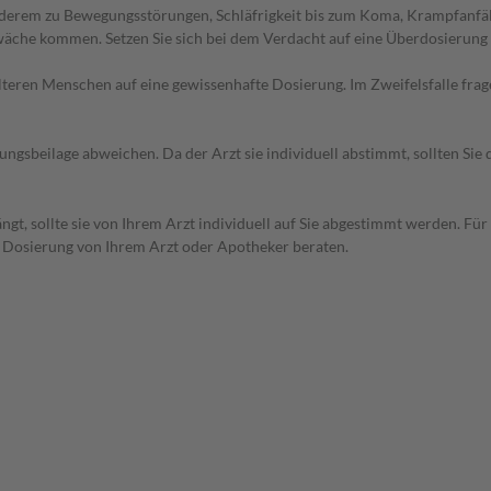
nderem zu Bewegungsstörungen, Schläfrigkeit bis zum Koma, Krampfanfä
he kommen. Setzen Sie sich bei dem Verdacht auf eine Überdosierung 
d älteren Menschen auf eine gewissenhafte Dosierung. Im Zweifelsfalle f
gsbeilage abweichen. Da der Arzt sie individuell abstimmt, sollten Si
t, sollte sie von Ihrem Arzt individuell auf Sie abgestimmt werden. Für
r Dosierung von Ihrem Arzt oder Apotheker beraten.