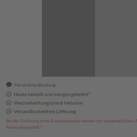
Abbildung kann abweichen
Persönliche Beratung
Heute bestellt und morgen geliefert³
Wechselwirkungscheck inklusive
Versandkostenfreie Lieferung
Bei der Einlösung eines Kassenrezeptes werden nur die gesetzlichen 
Rechnung gestellt.⁴