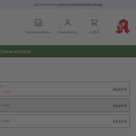
persönliche
pharmazeutische Beratung
Rezept einlösen
Mein Konto
0,00 €
Deine Vorteile
pp
20,62 €
/ 1 St)
16,64 €
/ 1 St)
14,13 €
/ 1 St)