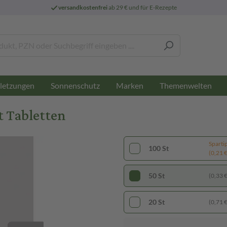
versandkostenfrei
ab 29 € und für E-Rezepte
letzungen
Sonnenschutz
Marken
Themenwelten
 Tabletten
Sparti
100 St
(0,21 € 
50 St
(0,33 € 
20 St
(0,71 € 