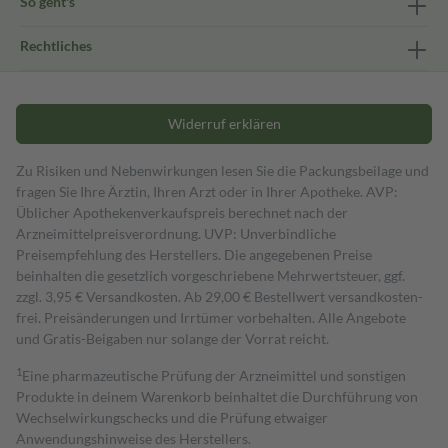
So geht's
Rechtliches
Widerruf erklären
Zu Risiken und Nebenwirkungen lesen Sie die Packungsbeilage und
fragen Sie Ihre Ärztin, Ihren Arzt oder in Ihrer Apotheke. AVP:
Üblicher Apothekenverkaufspreis berechnet nach der
Arzneimittelpreisverordnung. UVP: Unverbindliche
Preisempfehlung des Herstellers. Die angegebenen Preise
beinhalten die gesetzlich vorgeschriebene Mehrwertsteuer, ggf.
zzgl. 3,95 € Versandkosten. Ab 29,00 € Bestell­wert versand­kosten­
frei. Preisänderungen und Irrtümer vorbehalten. Alle Angebote
und Gratis-Beigaben nur solange der Vorrat reicht.
1
Eine pharmazeutische Prüfung der Arzneimittel und sonstigen
Produkte in deinem Warenkorb beinhaltet die Durchführung von
Wechselwirkungschecks und die Prüfung etwaiger
Anwendungshinweise des Herstellers.