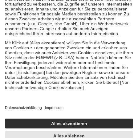
Diese Regeln gelten grundsätzlich auch für Online-Apotheken.
Bei Heilmitteln und häuslicher Krankenpflege beträgt die
Zuzahlung zehn Prozent der Kosten sowie zehn Euro je
Verordnung.
Um das Engagement der Versicherten für ihre eigene Gesundheit zu
stärken und die besondere Stellung der Familie zu unterstützen,
fallen
keine Zuzahlungen
an bei:
• Kindern und Jugendlichen bis zum vollendeten 18. Lebensjahr
mit Ausnahme der Fahrkosten
• Untersuchungen zur Vorsorge und Früherkennung, die von der
GKV getragen werden
• empfohlenen Schutzimpfungen
• Harn- und Blutteststreifen
Wir nutzen Trusted Shops als unabhängigen Dienstleister für die
Einholung von Bewertungen. Trusted Shops hat Maßnahmen
getroffen, um sicherzustellen, dass es sich um echte Bewertungen
handelt. Mehr Informationen findest du hier:
https://help.etrusted.com/hc/de/articles/4419944605341
Einige Bilder und Inhalte wurden unter Zuhilfenahme künstlicher
Intelligenz erstellt.