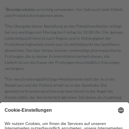
2
Biozidprodukte
vorsichtig verwenden. Vor Gebrauch stets Etikett
und Produktinformationen lesen.
3
Die Übergabe deiner Bestellung an den Paketdienstleister erfolgt
bei uns werktags von Montag bis Freitag bis 18:00 Uhr. Der genaue
Lieferzeitpunkt kann je nach Region und in Abhängigkeit der
Produktverfügbarkeit sowie vom Zustellzeitpunkt des Spediteurs
abweichen. Darüber hinaus können notwendige pharmazeutische
Prüfungen, die zu deiner Arzneimittelsicherheit dienen, die
Lieferfrist um die Dauer der Prüfungen einschließlich Klärungen
verlängern.
4
Für verschreibungspflichtige Medikamente stellt der Arzt ein
Rezept aus und der Patient erhält sie in der Apotheke. Die
gesetzliche Krankenversicherung übernimmt in der Regel die
Kosten dafür, der Versicherte trägt einen Teil davon als Zuzahlung
mit.
Grundsätzlich leisten Mitglieder Zuzahlungen in Höhe von zehn
Prozent des Abgabepreises,
mindestens
jedoch
fünf Euro
und
höchstens zehn Euro.
Es sind jedoch nie mehr als die tatsächlichen
Kosten der Leistung zu entrichten.