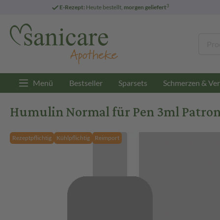
3
E-Rezept:
Heute bestellt,
morgen geliefert
Menü
Bestseller
Sparsets
Schmerzen & Ver
Humulin Normal für Pen 3ml Patron
Rezeptpflichtig
Kühlpflichtig
Reimport