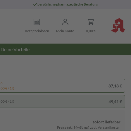
persönliche
pharmazeutische Beratung
Rezept einlösen
Mein Konto
0,00 €
Deine Vorteile
pp
87,18 €
00 € / 1 l)
49,41 €
00 € / 1 l)
sofort lieferbar
Preise inkl. MwSt. ggf. zzgl. Versandkosten