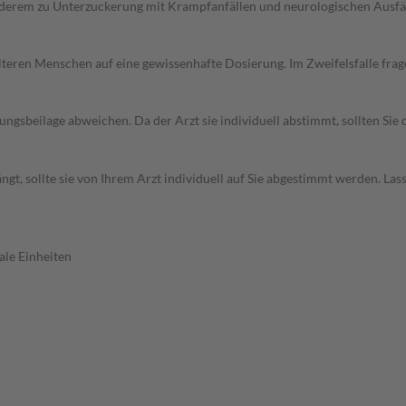
nderem zu Unterzuckerung mit Krampfanfällen und neurologischen Ausfäl
d älteren Menschen auf eine gewissenhafte Dosierung. Im Zweifelsfalle f
gsbeilage abweichen. Da der Arzt sie individuell abstimmt, sollten Si
t, sollte sie von Ihrem Arzt individuell auf Sie abgestimmt werden. Las
ale Einheiten