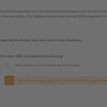
icheldrüse gebildet wird und den Blutzuckerspiegel senkt. Insulin förde
en Glucose-Abbau. Die Substanz besitzt einen raschen Wirkungseintritt u
gen Sie Ihre Ärztin, Ihren Arzt oder in Ihrer Apotheke.
atrone 5X3 ml Injektionslösung
Bewertungen nur in der aktuellen Sprache anzeigen.
Keine Bewertungen gefunden. Teile deine Erfahrungen mit a