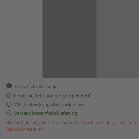
Abbildung kann abweichen
Persönliche Beratung
Heute bestellt und morgen geliefert³
Wechselwirkungscheck inklusive
Versandkostenfreie Lieferung
Bei der Einlösung eines Kassenrezeptes werden nur die gesetzlichen 
Rechnung gestellt.⁴