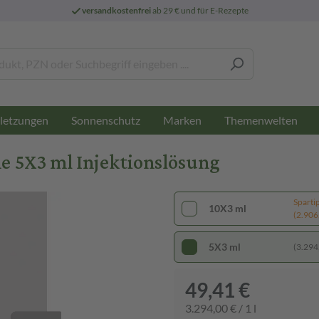
versandkostenfrei
ab 29 € und für E-Rezepte
letzungen
Sonnenschutz
Marken
Themenwelten
e 5X3 ml Injektionslösung
Sparti
10X3 ml
(2.906,
5X3 ml
(3.294,
49,41 €
3.294,00 € / 1 l