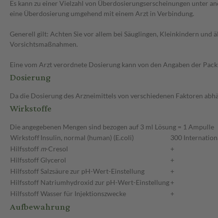
Es kann zu einer Vielzahl von Überdosierungserscheinungen unter a
eine Überdosierung umgehend mit einem Arzt in Verbindung.
Generell gilt: Achten Sie vor allem bei Säuglingen, Kleinkindern un
Vorsichtsmaßnahmen.
Eine vom Arzt verordnete Dosierung kann von den Angaben der Packun
Dosierung
Da die Dosierung des Arzneimittels von verschiedenen Faktoren abhäng
Wirkstoffe
Die angegebenen Mengen sind bezogen auf 3 ml Lösung = 1 Ampulle
Wirkstoff
Insulin, normal (human) (E.coli)
300 Internation
Hilfsstoff
m
-Cresol
+
Hilfsstoff
Glycerol
+
Hilfsstoff
Salzsäure zur pH-Wert-Einstellung
+
Hilfsstoff
Natriumhydroxid zur pH-Wert-Einstellung
+
Hilfsstoff
Wasser für Injektionszwecke
+
Aufbewahrung