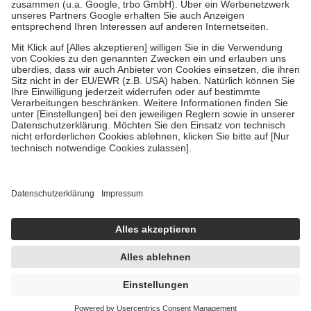
Verordnung.
Um das Engagement der Versicherten für ihre eigene Gesundheit zu
stärken und die besondere Stellung der Familie zu unterstützen,
fallen
keine Zuzahlungen
an bei:
• Kindern und Jugendlichen bis zum vollendeten 18. Lebensjahr
mit Ausnahme der Fahrkosten
• Untersuchungen zur Vorsorge und Früherkennung, die von der
GKV getragen werden
• empfohlenen Schutzimpfungen
• Harn- und Blutteststreifen
Wir nutzen Trusted Shops als unabhängigen Dienstleister für die
Einholung von Bewertungen. Trusted Shops hat Maßnahmen
getroffen, um sicherzustellen, dass es sich um echte Bewertungen
handelt. Mehr Informationen findest du hier:
https://help.etrusted.com/hc/de/articles/4419944605341
Einige Bilder und Inhalte wurden unter Zuhilfenahme künstlicher
Intelligenz erstellt.