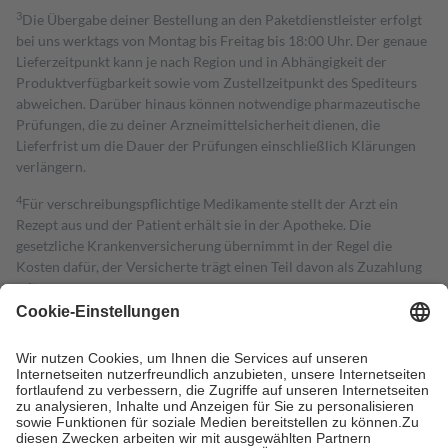
3
Die Übergabe deiner Bestellung an den Paketdienstleister erfolgt
bei uns werktags von Montag bis Freitag bis 18:00 Uhr. Der genaue
Lieferzeitpunkt kann je nach Region und in Abhängigkeit der
Produktverfügbarkeit sowie vom Zustellzeitpunkt des Spediteurs
abweichen. Darüber hinaus können notwendige pharmazeutische
Prüfungen, die zu deiner Arzneimittelsicherheit dienen, die
Lieferfrist um die Dauer der Prüfungen einschließlich Klärungen
verlängern.
4
Für verschreibungspflichtige Medikamente stellt der Arzt ein
Rezept aus und der Patient erhält sie in der Apotheke. Die
gesetzliche Krankenversicherung übernimmt in der Regel die
Kosten dafür, der Versicherte trägt einen Teil davon als Zuzahlung
mit.
Grundsätzlich leisten Mitglieder Zuzahlungen in Höhe von zehn
Prozent des Abgabepreises,
mindestens
jedoch
fünf Euro
und
höchstens zehn Euro.
Es sind jedoch nie mehr als die tatsächlichen
Kosten der Leistung zu entrichten.
Diese Regeln gelten grundsätzlich auch für Online-Apotheken.
Bei Heilmitteln und häuslicher Krankenpflege beträgt die
Zuzahlung zehn Prozent der Kosten sowie zehn Euro je