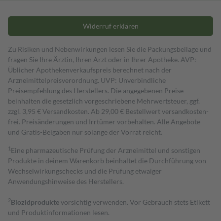
Widerruf erklären
Zu Risiken und Nebenwirkungen lesen Sie die Packungsbeilage und
fragen Sie Ihre Ärztin, Ihren Arzt oder in Ihrer Apotheke. AVP:
Üblicher Apothekenverkaufspreis berechnet nach der
Arzneimittelpreisverordnung. UVP: Unverbindliche
Preisempfehlung des Herstellers. Die angegebenen Preise
beinhalten die gesetzlich vorgeschriebene Mehrwertsteuer, ggf.
zzgl. 3,95 € Versandkosten. Ab 29,00 € Bestell­wert versand­kosten­
frei. Preisänderungen und Irrtümer vorbehalten. Alle Angebote
und Gratis-Beigaben nur solange der Vorrat reicht.
1
Eine pharmazeutische Prüfung der Arzneimittel und sonstigen
Produkte in deinem Warenkorb beinhaltet die Durchführung von
Wechselwirkungschecks und die Prüfung etwaiger
Anwendungshinweise des Herstellers.
2
Biozidprodukte
vorsichtig verwenden. Vor Gebrauch stets Etikett
und Produktinformationen lesen.