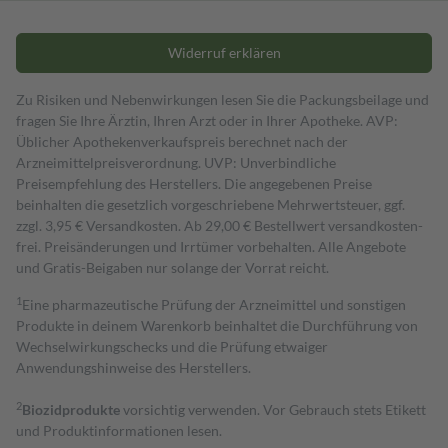
Widerruf erklären
Zu Risiken und Nebenwirkungen lesen Sie die Packungsbeilage und
fragen Sie Ihre Ärztin, Ihren Arzt oder in Ihrer Apotheke. AVP:
Üblicher Apothekenverkaufspreis berechnet nach der
Arzneimittelpreisverordnung. UVP: Unverbindliche
Preisempfehlung des Herstellers. Die angegebenen Preise
beinhalten die gesetzlich vorgeschriebene Mehrwertsteuer, ggf.
zzgl. 3,95 € Versandkosten. Ab 29,00 € Bestell­wert versand­kosten­
frei. Preisänderungen und Irrtümer vorbehalten. Alle Angebote
und Gratis-Beigaben nur solange der Vorrat reicht.
1
Eine pharmazeutische Prüfung der Arzneimittel und sonstigen
Produkte in deinem Warenkorb beinhaltet die Durchführung von
Wechselwirkungschecks und die Prüfung etwaiger
Anwendungshinweise des Herstellers.
2
Biozidprodukte
vorsichtig verwenden. Vor Gebrauch stets Etikett
und Produktinformationen lesen.