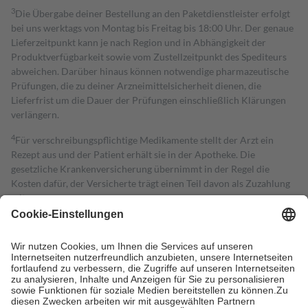
3
Die Übergabe deiner Bestellung an den Paketdienstleister erfolgt
bei uns werktags von Montag bis Freitag bis 18:00 Uhr. Der genaue
Lieferzeitpunkt kann je nach Region und in Abhängigkeit der
Produktverfügbarkeit sowie vom Zustellzeitpunkt des Spediteurs
abweichen. Darüber hinaus können notwendige pharmazeutische
Prüfungen, die zu deiner Arzneimittelsicherheit dienen, die
Lieferfrist um die Dauer der Prüfungen einschließlich Klärungen
verlängern.
4
Für verschreibungspflichtige Medikamente stellt der Arzt ein
Rezept aus und der Patient erhält sie in der Apotheke. Die
gesetzliche Krankenversicherung übernimmt in der Regel die
Kosten dafür, der Versicherte trägt einen Teil davon als Zuzahlung
mit.
Grundsätzlich leisten Mitglieder Zuzahlungen in Höhe von zehn
Prozent des Abgabepreises,
mindestens
jedoch
fünf Euro
und
höchstens zehn Euro.
Es sind jedoch nie mehr als die tatsächlichen
Kosten der Leistung zu entrichten.
Diese Regeln gelten grundsätzlich auch für Online-Apotheken.
Bei Heilmitteln und häuslicher Krankenpflege beträgt die
Zuzahlung zehn Prozent der Kosten sowie zehn Euro je