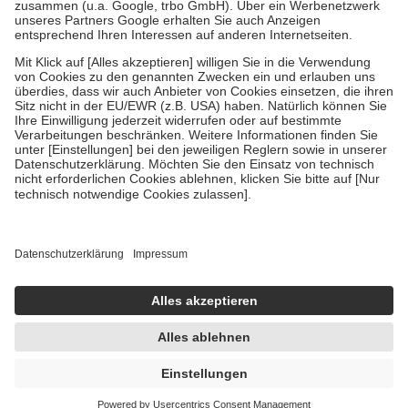
Verordnung.
Um das Engagement der Versicherten für ihre eigene Gesundheit zu
stärken und die besondere Stellung der Familie zu unterstützen,
fallen
keine Zuzahlungen
an bei:
• Kindern und Jugendlichen bis zum vollendeten 18. Lebensjahr
mit Ausnahme der Fahrkosten
• Untersuchungen zur Vorsorge und Früherkennung, die von der
GKV getragen werden
• empfohlenen Schutzimpfungen
• Harn- und Blutteststreifen
Wir nutzen Trusted Shops als unabhängigen Dienstleister für die
Einholung von Bewertungen. Trusted Shops hat Maßnahmen
getroffen, um sicherzustellen, dass es sich um echte Bewertungen
handelt. Mehr Informationen findest du hier:
https://help.etrusted.com/hc/de/articles/4419944605341
Einige Bilder und Inhalte wurden unter Zuhilfenahme künstlicher
Intelligenz erstellt.