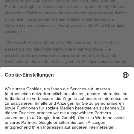
Lieferzeitpunkt kann je nach Region und in Abhängigkeit der
Produktverfügbarkeit sowie vom Zustellzeitpunkt des Spediteurs
abweichen. Darüber hinaus können notwendige pharmazeutische
Prüfungen, die zu deiner Arzneimittelsicherheit dienen, die
Lieferfrist um die Dauer der Prüfungen einschließlich Klärungen
verlängern.
4
Für verschreibungspflichtige Medikamente stellt der Arzt ein
Rezept aus und der Patient erhält sie in der Apotheke. Die
gesetzliche Krankenversicherung übernimmt in der Regel die
Kosten dafür, der Versicherte trägt einen Teil davon als Zuzahlung
mit.
Grundsätzlich leisten Mitglieder Zuzahlungen in Höhe von zehn
Prozent des Abgabepreises,
mindestens
jedoch
fünf Euro
und
höchstens zehn Euro.
Es sind jedoch nie mehr als die tatsächlichen
Kosten der Leistung zu entrichten.
Diese Regeln gelten grundsätzlich auch für Online-Apotheken.
Bei Heilmitteln und häuslicher Krankenpflege beträgt die
Zuzahlung zehn Prozent der Kosten sowie zehn Euro je
Verordnung.
Um das Engagement der Versicherten für ihre eigene Gesundheit zu
stärken und die besondere Stellung der Familie zu unterstützen,