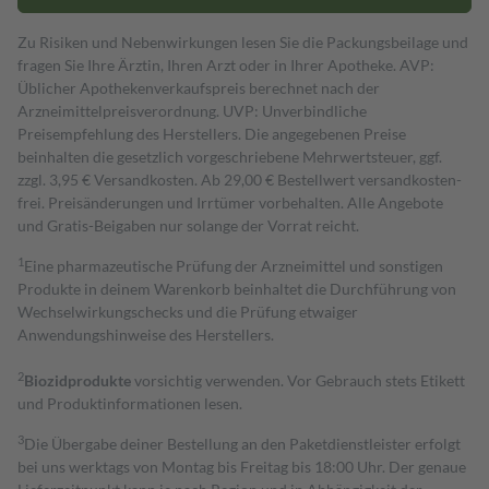
Zu Risiken und Nebenwirkungen lesen Sie die Packungsbeilage und
fragen Sie Ihre Ärztin, Ihren Arzt oder in Ihrer Apotheke. AVP:
Üblicher Apothekenverkaufspreis berechnet nach der
Arzneimittelpreisverordnung. UVP: Unverbindliche
Preisempfehlung des Herstellers. Die angegebenen Preise
beinhalten die gesetzlich vorgeschriebene Mehrwertsteuer, ggf.
zzgl. 3,95 € Versandkosten. Ab 29,00 € Bestell­wert versand­kosten­
frei. Preisänderungen und Irrtümer vorbehalten. Alle Angebote
und Gratis-Beigaben nur solange der Vorrat reicht.
1
Eine pharmazeutische Prüfung der Arzneimittel und sonstigen
Produkte in deinem Warenkorb beinhaltet die Durchführung von
Wechselwirkungschecks und die Prüfung etwaiger
Anwendungshinweise des Herstellers.
2
Biozidprodukte
vorsichtig verwenden. Vor Gebrauch stets Etikett
und Produktinformationen lesen.
3
Die Übergabe deiner Bestellung an den Paketdienstleister erfolgt
bei uns werktags von Montag bis Freitag bis 18:00 Uhr. Der genaue