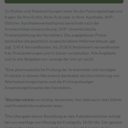
Zu Risiken und Nebenwirkungen lesen Sie die Packungsbeilage und
fragen Sie Ihre Ärztin, Ihren Arzt oder in Ihrer Apotheke. AVP:
Üblicher Apothekenverkaufspreis berechnet nach der
Arzneimittelpreisverordnung. UVP: Unverbindliche
Preisempfehlung des Herstellers. Die angegebenen Preise
beinhalten die gesetzlich vorgeschriebene Mehrwertsteuer, ggf.
zzgl. 3,95 € Versandkosten. Ab 29,00 € Bestell­wert versand­kosten­
frei. Preisänderungen und Irrtümer vorbehalten. Alle Angebote
und Gratis-Beigaben nur solange der Vorrat reicht.
1
Eine pharmazeutische Prüfung der Arzneimittel und sonstigen
Produkte in deinem Warenkorb beinhaltet die Durchführung von
Wechselwirkungschecks und die Prüfung etwaiger
Anwendungshinweise des Herstellers.
2
Biozidprodukte
vorsichtig verwenden. Vor Gebrauch stets Etikett
und Produktinformationen lesen.
3
Die Übergabe deiner Bestellung an den Paketdienstleister erfolgt
bei uns werktags von Montag bis Freitag bis 18:00 Uhr. Der genaue