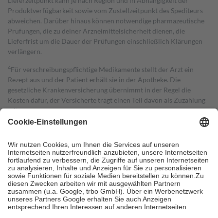
Lieferzeitpunkt kann je nach Region und in Abhängigkeit der
Produktverfügbarkeit sowie vom Zustellzeitpunkt des Spediteurs
abweichen. Darüber hinaus können notwendige pharmazeutische
Prüfungen, die zu deiner Arzneimittelsicherheit dienen, die
Lieferfrist um die Dauer der Prüfungen einschließlich Klärungen
verlängern.
4
Für verschreibungspflichtige Medikamente stellt der Arzt ein
Rezept aus und der Patient erhält sie in der Apotheke. Die
gesetzliche Krankenversicherung übernimmt in der Regel die
Kosten dafür, der Versicherte trägt einen Teil davon als Zuzahlung
mit.
Grundsätzlich leisten Mitglieder Zuzahlungen in Höhe von zehn
Prozent des Abgabepreises,
mindestens
jedoch
fünf Euro
und
höchstens zehn Euro.
Es sind jedoch nie mehr als die tatsächlichen
Kosten der Leistung zu entrichten.
Diese Regeln gelten grundsätzlich auch für Online-Apotheken.
Bei Heilmitteln und häuslicher Krankenpflege beträgt die
Zuzahlung zehn Prozent der Kosten sowie zehn Euro je
Verordnung.
Um das Engagement der Versicherten für ihre eigene Gesundheit zu
stärken und die besondere Stellung der Familie zu unterstützen,