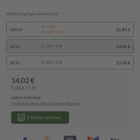
Abbildung kann abweichen
Spartipp
100 St
15,84 €
(0,16 € / 1 St)
50 St
14,02 €
(0,28 € / 1 St)
30 St
13,26 €
(0,44 € / 1 St)
14,02 €
0,28 € / 1 St
sofort lieferbar
Preise inkl. MwSt. ggf. zzgl. Versandkosten
E-Rezept einlösen