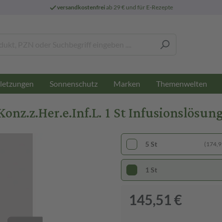
versandkostenfrei
ab 29 € und für E-Rezepte
letzungen
Sonnenschutz
Marken
Themenwelten
z.z.Her.e.Inf.L. 1 St Infusionslösun
5 St
(174,95
1 St
145,51 €