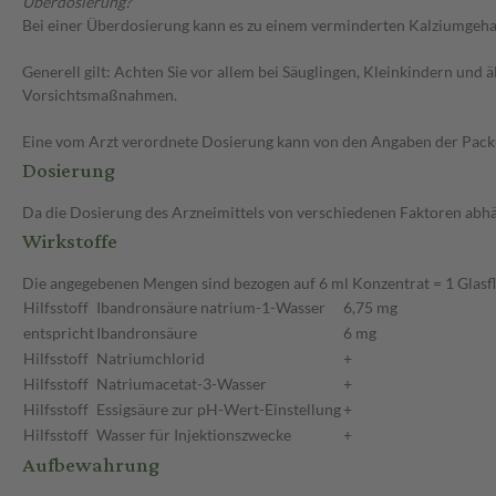
Überdosierung?
Bei einer Überdosierung kann es zu einem verminderten Kalziumgeha
Generell gilt: Achten Sie vor allem bei Säuglingen, Kleinkindern un
Vorsichtsmaßnahmen.
Eine vom Arzt verordnete Dosierung kann von den Angaben der Packun
Dosierung
Da die Dosierung des Arzneimittels von verschiedenen Faktoren abhäng
Wirkstoffe
Die angegebenen Mengen sind bezogen auf 6 ml Konzentrat = 1 Glasf
Hilfsstoff
Ibandronsäure natrium-1-Wasser
6,75 mg
entspricht
Ibandronsäure
6 mg
Hilfsstoff
Natriumchlorid
+
Hilfsstoff
Natriumacetat-3-Wasser
+
Hilfsstoff
Essigsäure zur pH-Wert-Einstellung
+
Hilfsstoff
Wasser für Injektionszwecke
+
Aufbewahrung