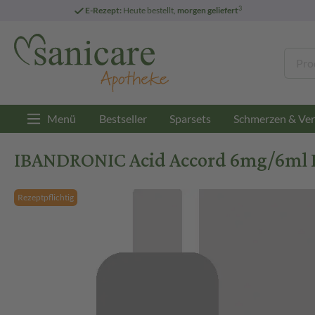
3
E-Rezept:
Heute bestellt,
morgen geliefert
Menü
Bestseller
Sparsets
Schmerzen & Ver
IBANDRONIC Acid Accord 6mg/6ml Kon
Rezeptpflichtig