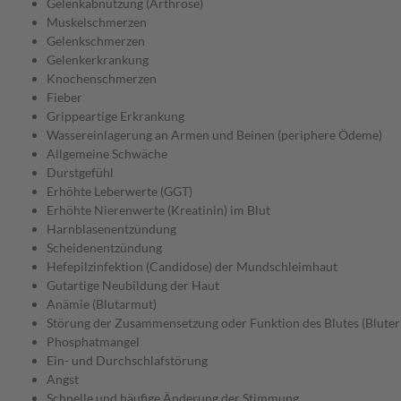
Gelenkabnutzung (Arthrose)
Muskelschmerzen
Gelenkschmerzen
Gelenkerkrankung
Knochenschmerzen
Fieber
Grippeartige Erkrankung
Wassereinlagerung an Armen und Beinen (periphere Ödeme)
Allgemeine Schwäche
Durstgefühl
Erhöhte Leberwerte (GGT)
Erhöhte Nierenwerte (Kreatinin) im Blut
Harnblasenentzündung
Scheidenentzündung
Hefepilzinfektion (Candidose) der Mundschleimhaut
Gutartige Neubildung der Haut
Anämie (Blutarmut)
Störung der Zusammensetzung oder Funktion des Blutes (Blute
Phosphatmangel
Ein- und Durchschlafstörung
Angst
Schnelle und häufige Änderung der Stimmung