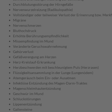
Durchblutungsstörung der Hirngefäße
Nervenwurzelreizung (Radikulopathie)
Vollständiger oder teilweiser Verlust der Erinenrung bzw. Merk
Migräne
Nervenschmerzen
Bluthochdruck
Erhöhte Berührungsempfindlichkeit
Missempfindung im Mund
Veränderte Geruchswahrnehmung
Gehörverlust
Gefäßverengung am Herzen
Herz-Kreislauf-Erkrankung
Herzbeschwerden mit beschleunigtem Puls (Herzrasen)
Flüssigkeitsansammlung in der Lunge (Lungenödem)
Atemgeräusch beim Ein- oder Ausatmen
Infektiöse Entzündung des Magen-Darm-Traktes
Magenschleimhautentzündung
Geschwür im Mund
Schluckstörungen
Lippenentzündung
Gallensteine