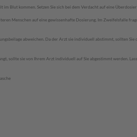
lt im Blut kommen. Setzen Sie sich bei dem Verdacht auf eine Überdosie
d älteren Menschen auf eine gewissenhafte Dosierung. Im Zweifelsfalle f
gsbeilage abweichen. Da der Arzt sie individuell abstimmt, sollten Si
t, sollte sie von Ihrem Arzt individuell auf Sie abgestimmt werden. Las
lasche