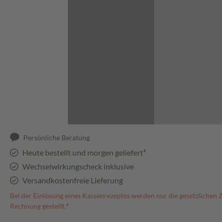
Abbildung kann abweichen
Persönliche Beratung
Heute bestellt und morgen geliefert³
Wechselwirkungscheck inklusive
Versandkostenfreie Lieferung
Bei der Einlösung eines Kassenrezeptes werden nur die gesetzlichen 
Rechnung gestellt.⁴