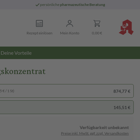
persönliche
pharmazeutische Beratung
Rezept einlösen
Mein Konto
0,00 €
Deine Vorteile
gskonzentrat
874,77 €
 € / 1 St)
145,51 €
Verfügbarkeit unbekannt
Preise inkl. MwSt. ggf. zzgl. Versandkosten