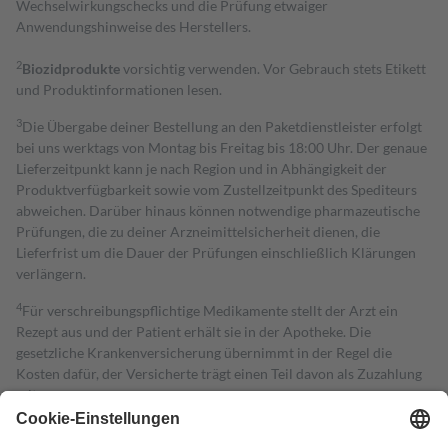
Wechselwirkungschecks und die Prüfung etwaiger
Anwendungshinweise des Herstellers.
2
Biozidprodukte
vorsichtig verwenden. Vor Gebrauch stets Etikett
und Produktinformationen lesen.
3
Die Übergabe deiner Bestellung an den Paketdienstleister erfolgt
bei uns werktags von Montag bis Freitag bis 18:00 Uhr. Der genaue
Lieferzeitpunkt kann je nach Region und in Abhängigkeit der
Produktverfügbarkeit sowie vom Zustellzeitpunkt des Spediteurs
abweichen. Darüber hinaus können notwendige pharmazeutische
Prüfungen, die zu deiner Arzneimittelsicherheit dienen, die
Lieferfrist um die Dauer der Prüfungen einschließlich Klärungen
verlängern.
4
Für verschreibungspflichtige Medikamente stellt der Arzt ein
Rezept aus und der Patient erhält sie in der Apotheke. Die
gesetzliche Krankenversicherung übernimmt in der Regel die
Kosten dafür, der Versicherte trägt einen Teil davon als Zuzahlung
mit.
Grundsätzlich leisten Mitglieder Zuzahlungen in Höhe von zehn
Prozent des Abgabepreises,
mindestens
jedoch
fünf Euro
und