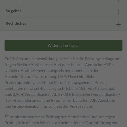
So geht's
Rechtliches
Widerruf erklären
Zu Risiken und Nebenwirkungen lesen Sie die Packungsbeilage und
fragen Sie Ihre Ärztin, Ihren Arzt oder in Ihrer Apotheke. AVP:
Üblicher Apothekenverkaufspreis berechnet nach der
Arzneimittelpreisverordnung. UVP: Unverbindliche
Preisempfehlung des Herstellers. Die angegebenen Preise
beinhalten die gesetzlich vorgeschriebene Mehrwertsteuer, ggf.
zzgl. 3,95 € Versandkosten. Ab 29,00 € Bestell­wert versand­kosten­
frei. Preisänderungen und Irrtümer vorbehalten. Alle Angebote
und Gratis-Beigaben nur solange der Vorrat reicht.
1
Eine pharmazeutische Prüfung der Arzneimittel und sonstigen
Produkte in deinem Warenkorb beinhaltet die Durchführung von