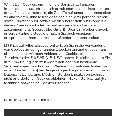
höchstens zehn Euro.
Es sind jedoch nie mehr als die tatsächlichen
Kosten der Leistung zu entrichten.
Diese Regeln gelten grundsätzlich auch für Online-Apotheken.
Bei Heilmitteln und häuslicher Krankenpflege beträgt die
Zuzahlung zehn Prozent der Kosten sowie zehn Euro je
Verordnung.
Um das Engagement der Versicherten für ihre eigene Gesundheit zu
stärken und die besondere Stellung der Familie zu unterstützen,
fallen
keine Zuzahlungen
an bei:
• Kindern und Jugendlichen bis zum vollendeten 18. Lebensjahr
mit Ausnahme der Fahrkosten
• Untersuchungen zur Vorsorge und Früherkennung, die von der
GKV getragen werden
• empfohlenen Schutzimpfungen
• Harn- und Blutteststreifen
Wir nutzen Trusted Shops als unabhängigen Dienstleister für die
Einholung von Bewertungen. Trusted Shops hat Maßnahmen
getroffen, um sicherzustellen, dass es sich um echte Bewertungen
handelt. Mehr Informationen findest du hier:
https://help.etrusted.com/hc/de/articles/4419944605341