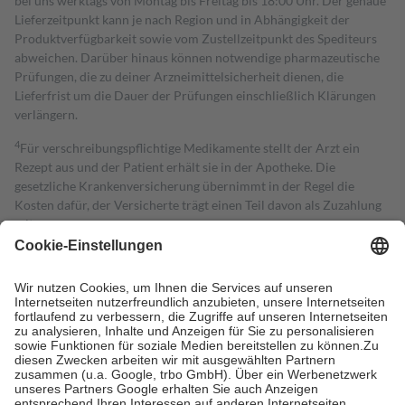
bei uns werktags von Montag bis Freitag bis 18:00 Uhr. Der genaue
Lieferzeitpunkt kann je nach Region und in Abhängigkeit der
Produktverfügbarkeit sowie vom Zustellzeitpunkt des Spediteurs
abweichen. Darüber hinaus können notwendige pharmazeutische
Prüfungen, die zu deiner Arzneimittelsicherheit dienen, die
Lieferfrist um die Dauer der Prüfungen einschließlich Klärungen
verlängern.
4
Für verschreibungspflichtige Medikamente stellt der Arzt ein
Rezept aus und der Patient erhält sie in der Apotheke. Die
gesetzliche Krankenversicherung übernimmt in der Regel die
Kosten dafür, der Versicherte trägt einen Teil davon als Zuzahlung
mit.
Grundsätzlich leisten Mitglieder Zuzahlungen in Höhe von zehn
Prozent des Abgabepreises,
mindestens
jedoch
fünf Euro
und
höchstens zehn Euro.
Es sind jedoch nie mehr als die tatsächlichen
Kosten der Leistung zu entrichten.
Diese Regeln gelten grundsätzlich auch für Online-Apotheken.
Bei Heilmitteln und häuslicher Krankenpflege beträgt die
Zuzahlung zehn Prozent der Kosten sowie zehn Euro je
Verordnung.
Um das Engagement der Versicherten für ihre eigene Gesundheit zu