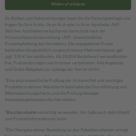
Widerruf erklären
Zu Risiken und Nebenwirkungen lesen Sie die Packungsbeilage und
fragen Sie Ihre Ärztin, Ihren Arzt oder in Ihrer Apotheke. AVP:
Üblicher Apothekenverkaufspreis berechnet nach der
Arzneimittelpreisverordnung. UVP: Unverbindliche
Preisempfehlung des Herstellers. Die angegebenen Preise
beinhalten die gesetzlich vorgeschriebene Mehrwertsteuer, ggf.
zzgl. 3,95 € Versandkosten. Ab 29,00 € Bestell­wert versand­kosten­
frei. Preisänderungen und Irrtümer vorbehalten. Alle Angebote
und Gratis-Beigaben nur solange der Vorrat reicht.
1
Eine pharmazeutische Prüfung der Arzneimittel und sonstigen
Produkte in deinem Warenkorb beinhaltet die Durchführung von
Wechselwirkungschecks und die Prüfung etwaiger
Anwendungshinweise des Herstellers.
2
Biozidprodukte
vorsichtig verwenden. Vor Gebrauch stets Etikett
und Produktinformationen lesen.
3
Die Übergabe deiner Bestellung an den Paketdienstleister erfolgt