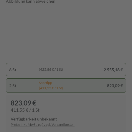
Abbildung kann abweichen
6 St
2.555,18 €
(425,86 € / 1 St)
Spartipp
2 St
823,09 €
(411,55 € / 1 St)
823,09 €
411,55 € / 1 St
Verfügbarkeit unbekannt
Preise inkl. MwSt. ggf. zzgl. Versandkosten