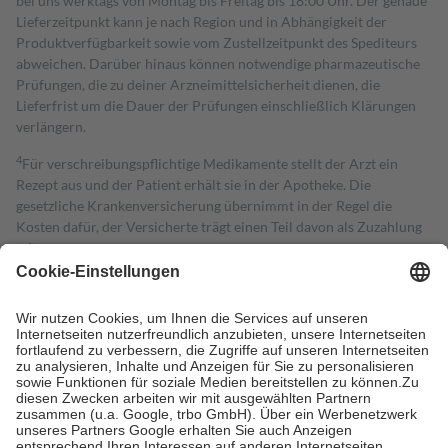
bei uns werktags von Montag bis Freitag bis 18:00 Uhr. Der genaue
Lieferzeitpunkt kann je nach Region und in Abhängigkeit der
Produktverfügbarkeit sowie vom Zustellzeitpunkt des Spediteurs
abweichen. Darüber hinaus können notwendige pharmazeutische
Prüfungen, die zu deiner Arzneimittelsicherheit dienen, die
Lieferfrist um die Dauer der Prüfungen einschließlich Klärungen
verlängern.
4
Für verschreibungspflichtige Medikamente stellt der Arzt ein
Rezept aus und der Patient erhält sie in der Apotheke. Die
gesetzliche Krankenversicherung übernimmt in der Regel die
Kosten dafür, der Versicherte trägt einen Teil davon als Zuzahlung
mit.
Grundsätzlich leisten Mitglieder Zuzahlungen in Höhe von zehn
Prozent des Abgabepreises,
mindestens
jedoch
fünf Euro
und
höchstens zehn Euro.
Es sind jedoch nie mehr als die tatsächlichen
Kosten der Leistung zu entrichten.
Diese Regeln gelten grundsätzlich auch für Online-Apotheken.
Bei Heilmitteln und häuslicher Krankenpflege beträgt die
Zuzahlung zehn Prozent der Kosten sowie zehn Euro je
Verordnung.
Um das Engagement der Versicherten für ihre eigene Gesundheit zu