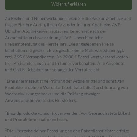
Widerruf erklären
Zu Risiken und Nebenwirkungen lesen Sie die Packungsbeilage und
fragen Sie Ihre Ärztin, Ihren Arzt oder in Ihrer Apotheke. AVP:
Üblicher Apothekenverkaufspreis berechnet nach der
Arzneimittelpreisverordnung. UVP: Unverbindliche
Preisempfehlung des Herstellers. Die angegebenen Preise
beinhalten die gesetzlich vorgeschriebene Mehrwertsteuer, ggf.
zzgl. 3,95 € Versandkosten. Ab 29,00 € Bestell­wert versand­kosten­
frei. Preisänderungen und Irrtümer vorbehalten. Alle Angebote
und Gratis-Beigaben nur solange der Vorrat reicht.
1
Eine pharmazeutische Prüfung der Arzneimittel und sonstigen
Produkte in deinem Warenkorb beinhaltet die Durchführung von
Wechselwirkungschecks und die Prüfung etwaiger
Anwendungshinweise des Herstellers.
2
Biozidprodukte
vorsichtig verwenden. Vor Gebrauch stets Etikett
und Produktinformationen lesen.
3
Die Übergabe deiner Bestellung an den Paketdienstleister erfolgt