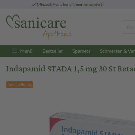
3
E-Rezept:
Heute bestellt,
morgen geliefert
Menü
Bestseller
Sparsets
Schmerzen & Ver
Indapamid STADA 1,5 mg 30 St Reta
Rezeptpflichtig