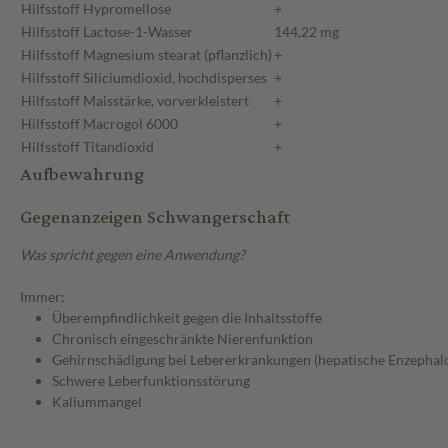
Hilfsstoff
Hypromellose
+
Hilfsstoff
Lactose-1-Wasser
144,22 mg
Hilfsstoff
Magnesium stearat (pflanzlich)
+
Hilfsstoff
Siliciumdioxid, hochdisperses
+
Hilfsstoff
Maisstärke, vorverkleistert
+
Hilfsstoff
Macrogol 6000
+
Hilfsstoff
Titandioxid
+
Aufbewahrung
Gegenanzeigen Schwangerschaft
Was spricht gegen eine Anwendung?
Immer:
Überempfindlichkeit gegen die Inhaltsstoffe
Chronisch eingeschränkte Nierenfunktion
Gehirnschädigung bei Lebererkrankungen (hepatische Enzephal
Schwere Leberfunktionsstörung
Kaliummangel