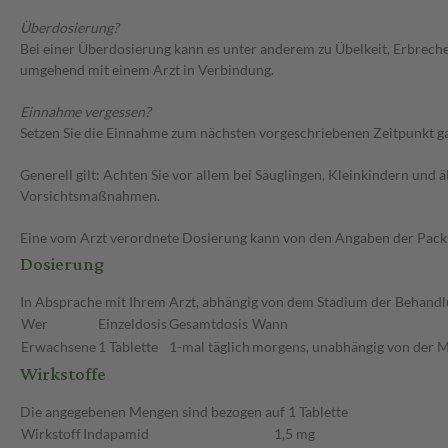
Überdosierung?
Bei einer Überdosierung kann es unter anderem zu Übelkeit, Erbreche
umgehend mit einem Arzt in Verbindung.
Einnahme vergessen?
Setzen Sie die Einnahme zum nächsten vorgeschriebenen Zeitpunkt gan
Generell gilt: Achten Sie vor allem bei Säuglingen, Kleinkindern un
Vorsichtsmaßnahmen.
Eine vom Arzt verordnete Dosierung kann von den Angaben der Packun
Dosierung
In Absprache mit Ihrem Arzt, abhängig von dem Stadium der Behandlu
Wer
Einzeldosis
Gesamtdosis
Wann
Erwachsene
1 Tablette
1-mal täglich
morgens, unabhängig von der M
Wirkstoffe
Die angegebenen Mengen sind bezogen auf 1 Tablette
Wirkstoff
Indapamid
1,5 mg