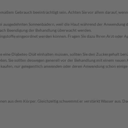
äßem Gebrauch beeinträchtigt sein. Achten Sie vor allem darauf, wenn
bei ausgedehnten Sonnenbädern, weil die Haut während der Anwendung de
nach Beendigung der Behandlung überwacht werden.
pingstoffe eingeordnet werden können. Fragen Sie dazu Ihren Arzt oder A
e eine Diabetes-Diät einhalten müssen, sollten Sie den Zuckergehalt berü
en. Sie sollten deswegen generell vor der Behandlung mit einem neuen A
st kaufen, nur gelegentlich anwenden oder deren Anwendung schon einige 
nen aus dem Körper. Gleichzeitig schwemmt er verstärkt Wasser aus. Dad