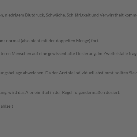
n, niedrigem Blutdruck, Schwäche, Schläfrigkeit und Verwirrtheit komme
z normal (also nicht mit der doppelten Menge) fort.
d älteren Menschen auf eine gewissenhafte Dosierung. Im Zweifelsfalle f
gsbeilage abweichen. Da der Arzt sie individuell abstimmt, sollten Si
ng, wird das Arzneimittel in der Regel folgendermaßen dosiert:
ahlzeit