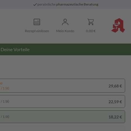
persönliche
pharmazeutische Beratung
Rezept einlösen
Mein Konto
0,00 €
Deine Vorteile
pp
29,68 €
/ 1 St)
22,59 €
/ 1 St)
18,22 €
/ 1 St)