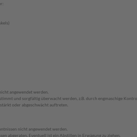
r:
kels)
 nicht angewendet werden.
bgestimmt und sorgfältig überwacht werden, z.B. durch engmaschige Kon
stärkt oder abgeschwächt auftreten.
enntnissen nicht angewendet werden.
en abgeraten. Eventuell ist ein Abstillen in Erwägung zu ziehen.