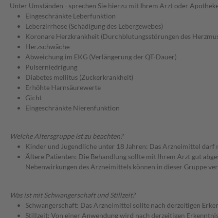
Unter Umständen - sprechen Sie hierzu mit Ihrem Arzt oder Apotheke
Eingeschränkte Leberfunktion
Leberzirrhose (Schädigung des Lebergewebes)
Koronare Herzkrankheit (Durchblutungsstörungen des Herzmus
Herzschwäche
Abweichung im EKG (Verlängerung der QT-Dauer)
Pulserniedrigung
Diabetes mellitus (Zuckerkrankheit)
Erhöhte Harnsäurewerte
Gicht
Eingeschränkte Nierenfunktion
Welche Altersgruppe ist zu beachten?
Kinder und Jugendliche unter 18 Jahren: Das Arzneimittel darf
Ältere Patienten: Die Behandlung sollte mit Ihrem Arzt gut a
Nebenwirkungen des Arzneimittels können in dieser Gruppe ver
Was ist mit Schwangerschaft und Stillzeit?
Schwangerschaft: Das Arzneimittel sollte nach derzeitigen Erk
Stillzeit: Von einer Anwendung wird nach derzeitigen Erkenntniss