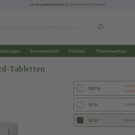
versandkostenfrei
ab 29 € und für E-Rezepte
letzungen
Sonnenschutz
Marken
Themenwelten
rd-Tabletten
Sparti
100 St
(0,30 € 
50 St
(0,45 € 
30 St
(0,61 € 