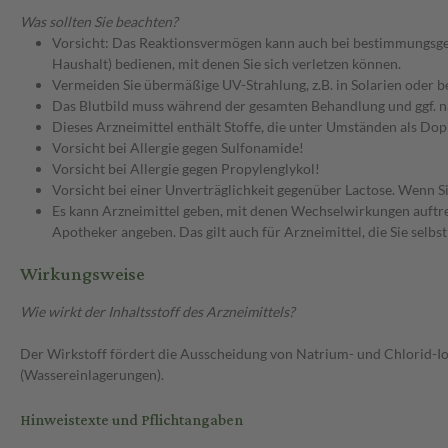
Was sollten Sie beachten?
Vorsicht: Das Reaktionsvermögen kann auch bei bestimmungsgem
Haushalt) bedienen, mit denen Sie sich verletzen können.
Vermeiden Sie übermäßige UV-Strahlung, z.B. in Solarien oder 
Das Blutbild muss während der gesamten Behandlung und ggf. 
Dieses Arzneimittel enthält Stoffe, die unter Umständen als Do
Vorsicht bei Allergie gegen Sulfonamide!
Vorsicht bei Allergie gegen Propylenglykol!
Vorsicht bei einer Unverträglichkeit gegenüber Lactose. Wenn Si
Es kann Arzneimittel geben, mit denen Wechselwirkungen auftret
Apotheker angeben. Das gilt auch für Arzneimittel, die Sie selb
Wirkungsweise
Wie wirkt der Inhaltsstoff des Arzneimittels?
Der Wirkstoff fördert die Ausscheidung von Natrium- und Chlorid-Io
(Wassereinlagerungen).
Hinweistexte und Pflichtangaben