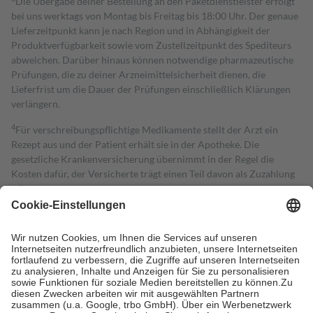
Die Übergabe deiner Bestellung an den Paketdienstleister erfolgt
bei uns werktags von Montag bis Freitag bis 18:00 Uhr. Der genaue
Lieferzeitpunkt kann je nach Region und in Abhängigkeit der
Produktverfügbarkeit sowie vom Zustellzeitpunkt des Spediteurs
abweichen. Darüber hinaus können notwendige pharmazeutische
Prüfungen, die zu deiner Arzneimittelsicherheit dienen, die
Lieferfrist um die Dauer der Prüfungen einschließlich Klärungen
verlängern.
4
Für verschreibungspflichtige Medikamente stellt der Arzt ein
Rezept aus und der Patient erhält sie in der Apotheke. Die
gesetzliche Krankenversicherung übernimmt in der Regel die
Kosten dafür, der Versicherte trägt einen Teil davon als Zuzahlung
mit.
Grundsätzlich leisten Mitglieder Zuzahlungen in Höhe von zehn
Prozent des Abgabepreises,
mindestens
jedoch
fünf Euro
und
höchstens zehn Euro.
Es sind jedoch nie mehr als die tatsächlichen
Kosten der Leistung zu entrichten.
Diese Regeln gelten grundsätzlich auch für Online-Apotheken.
Bei Heilmitteln und häuslicher Krankenpflege beträgt die
Zuzahlung zehn Prozent der Kosten sowie zehn Euro je
Verordnung.