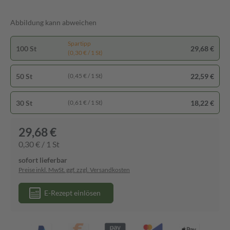
Abbildung kann abweichen
Spartipp
100 St
29,68 €
(0,30 € / 1 St)
50 St
22,59 €
(0,45 € / 1 St)
30 St
18,22 €
(0,61 € / 1 St)
29,68 €
0,30 € / 1 St
sofort lieferbar
Preise inkl. MwSt. ggf. zzgl. Versandkosten
E-Rezept einlösen