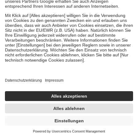
Um das Engagement der Versicherten für ihre eigene Gesundheit zu
stärken und die besondere Stellung der Familie zu unterstützen,
fallen
keine Zuzahlungen
an bei:
• Kindern und Jugendlichen bis zum vollendeten 18. Lebensjahr
mit Ausnahme der Fahrkosten
• Untersuchungen zur Vorsorge und Früherkennung, die von der
GKV getragen werden
• empfohlenen Schutzimpfungen
• Harn- und Blutteststreifen
Wir nutzen Trusted Shops als unabhängigen Dienstleister für die
Einholung von Bewertungen. Trusted Shops hat Maßnahmen
getroffen, um sicherzustellen, dass es sich um echte Bewertungen
handelt. Mehr Informationen findest du hier:
https://help.etrusted.com/hc/de/articles/4419944605341
Einige Bilder und Inhalte wurden unter Zuhilfenahme künstlicher
Intelligenz erstellt.