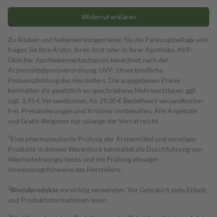
Widerruf erklären
Zu Risiken und Nebenwirkungen lesen Sie die Packungsbeilage und
fragen Sie Ihre Ärztin, Ihren Arzt oder in Ihrer Apotheke. AVP:
Üblicher Apothekenverkaufspreis berechnet nach der
Arzneimittelpreisverordnung. UVP: Unverbindliche
Preisempfehlung des Herstellers. Die angegebenen Preise
beinhalten die gesetzlich vorgeschriebene Mehrwertsteuer, ggf.
zzgl. 3,95 € Versandkosten. Ab 29,00 € Bestell­wert versand­kosten­
frei. Preisänderungen und Irrtümer vorbehalten. Alle Angebote
und Gratis-Beigaben nur solange der Vorrat reicht.
1
Eine pharmazeutische Prüfung der Arzneimittel und sonstigen
Produkte in deinem Warenkorb beinhaltet die Durchführung von
Wechselwirkungschecks und die Prüfung etwaiger
Anwendungshinweise des Herstellers.
2
Biozidprodukte
vorsichtig verwenden. Vor Gebrauch stets Etikett
und Produktinformationen lesen.
3