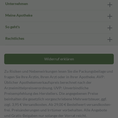
Unternehmen
Meine Apotheke
So geht's
Rechtliches
Widerruf erklären
Zu Risiken und Nebenwirkungen lesen Sie die Packungsbeilage und
fragen Sie Ihre Ärztin, Ihren Arzt oder in Ihrer Apotheke. AVP:
Üblicher Apothekenverkaufspreis berechnet nach der
Arzneimittelpreisverordnung. UVP: Unverbindliche
Preisempfehlung des Herstellers. Die angegebenen Preise
beinhalten die gesetzlich vorgeschriebene Mehrwertsteuer, ggf.
zzgl. 3,95 € Versandkosten. Ab 29,00 € Bestell­wert versand­kosten­
frei. Preisänderungen und Irrtümer vorbehalten. Alle Angebote
und Gratis-Beigaben nur solange der Vorrat reicht.