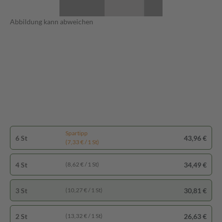
Abbildung kann abweichen
Spartipp
6 St
43,96 €
(7,33 € / 1 St)
4 St
34,49 €
(8,62 € / 1 St)
3 St
30,81 €
(10,27 € / 1 St)
2 St
26,63 €
(13,32 € / 1 St)