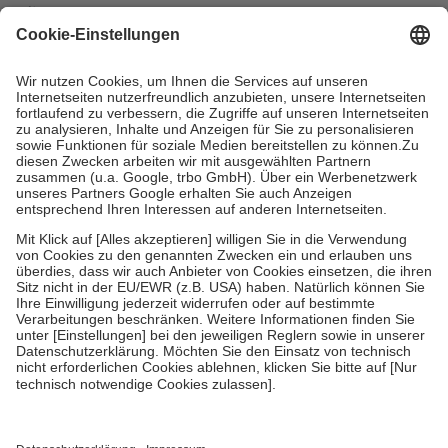
mit.
Grundsätzlich leisten Mitglieder Zuzahlungen in Höhe von zehn
Prozent des Abgabepreises,
mindestens
jedoch
fünf Euro
und
höchstens zehn Euro.
Es sind jedoch nie mehr als die tatsächlichen
Kosten der Leistung zu entrichten.
Diese Regeln gelten grundsätzlich auch für Online-Apotheken.
Bei Heilmitteln und häuslicher Krankenpflege beträgt die
Zuzahlung zehn Prozent der Kosten sowie zehn Euro je
Verordnung.
Um das Engagement der Versicherten für ihre eigene Gesundheit zu
stärken und die besondere Stellung der Familie zu unterstützen,
fallen
keine Zuzahlungen
an bei:
• Kindern und Jugendlichen bis zum vollendeten 18. Lebensjahr
mit Ausnahme der Fahrkosten
• Untersuchungen zur Vorsorge und Früherkennung, die von der
GKV getragen werden
• empfohlenen Schutzimpfungen
• Harn- und Blutteststreifen
Wir nutzen Trusted Shops als unabhängigen Dienstleister für die
Einholung von Bewertungen. Trusted Shops hat Maßnahmen
getroffen, um sicherzustellen, dass es sich um echte Bewertungen