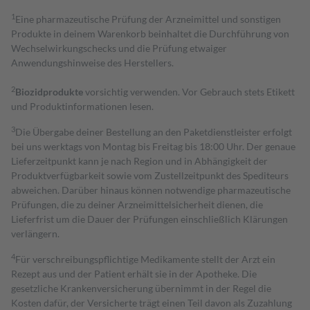
1
Eine pharmazeutische Prüfung der Arzneimittel und sonstigen
Produkte in deinem Warenkorb beinhaltet die Durchführung von
Wechselwirkungschecks und die Prüfung etwaiger
Anwendungshinweise des Herstellers.
2
Biozidprodukte
vorsichtig verwenden. Vor Gebrauch stets Etikett
und Produktinformationen lesen.
3
Die Übergabe deiner Bestellung an den Paketdienstleister erfolgt
bei uns werktags von Montag bis Freitag bis 18:00 Uhr. Der genaue
Lieferzeitpunkt kann je nach Region und in Abhängigkeit der
Produktverfügbarkeit sowie vom Zustellzeitpunkt des Spediteurs
abweichen. Darüber hinaus können notwendige pharmazeutische
Prüfungen, die zu deiner Arzneimittelsicherheit dienen, die
Lieferfrist um die Dauer der Prüfungen einschließlich Klärungen
verlängern.
4
Für verschreibungspflichtige Medikamente stellt der Arzt ein
Rezept aus und der Patient erhält sie in der Apotheke. Die
gesetzliche Krankenversicherung übernimmt in der Regel die
Kosten dafür, der Versicherte trägt einen Teil davon als Zuzahlung