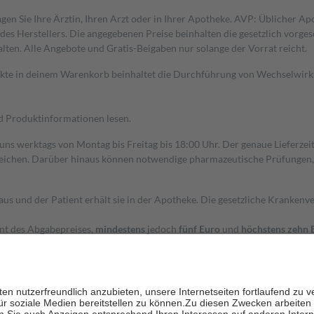
gen Sie Ihre Ärztin, Ihren Arzt oder in Ihrer Apotheke. AVP: Üblicher A
s Herstellers. Die angegebenen Preise beinhalten die gesetzlich vorgesc
alten. Alle Angebote und Gratis-Beigaben nur solange der Vorrat reicht.
dukte in deinem Warenkorb beinhaltet die Durchführung von Wechselwir
nd Produktinformationen lesen.
 uns werktags von Montag bis Freitag bis 18:00 Uhr. Der genaue Lieferze
ichen. Darüber hinaus können notwendige pharmazeutische Prüfungen, die
aus und der Patient erhält sie in der Apotheke. Die gesetzliche Krankenv
ent des Abgabepreises,
mindestens
jedoch
fünf Euro
und
höchstens zehn 
zehn Prozent der Kosten sowie zehn Euro je Verordnung.
rken und die besondere Stellung der Familie zu unterstützen, fallen
kein
 Ausnahme der Fahrkosten