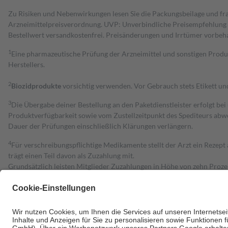
Zu Risiken und Nebenwirkungen lesen Sie die Packungsbeilage und fra
Arzneimittelpreisverordnung. UVP: Unverbindliche Preisempfehlung de
Bestell­wert versand­kosten­frei. Preisänderungen und Irrtümer vorbeh
1
Eine pharmazeutische Prüfung der Arzneimittel und sonstigen Pro
Herstellers.
2
Biozidprodukte
vorsichtig verwenden. Vor Gebrauch stets Etikett u
3
Die Übergabe deiner Bestellung an den Paketdienstleister erfolgt bei
Produktverfügbarkeit sowie vom Zustellzeitpunkt des Spediteurs abwe
Dauer der Prüfungen einschließlich Klärungen verlängern.
4
Für verschreibungspflichtige Medikamente stellt der Arzt ein Rezept 
trägt einen Teil davon als Zuzahlung mit.
Grundsätzlich leisten Mitglieder Zuzahlungen in Höhe von zehn Proz
zu entrichten.
Diese Regeln gelten grundsätzlich auch für Online-Apotheken.
Bei Heilmitteln und häuslicher Krankenpflege beträgt die Zuzahlung 
Um das Engagement der Versicherten für ihre eigene Gesundheit zu stä
• Kindern und Jugendlichen bis zum vollendeten 18. Lebensjahr mit