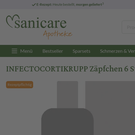
3
E-Rezept:
Heute bestellt,
morgen geliefert
Menü
Bestseller
Sparsets
Schmerzen & Ver
INFECTOCORTIKRUPP Zäpfchen 6 St
Rezeptpflichtig