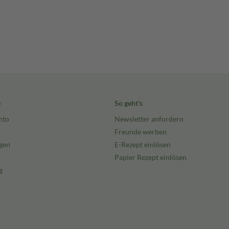
e
So geht's
nto
Newsletter anfordern
Freunde werben
gen
E-Rezept einlösen
Papier Rezept einlösen
g