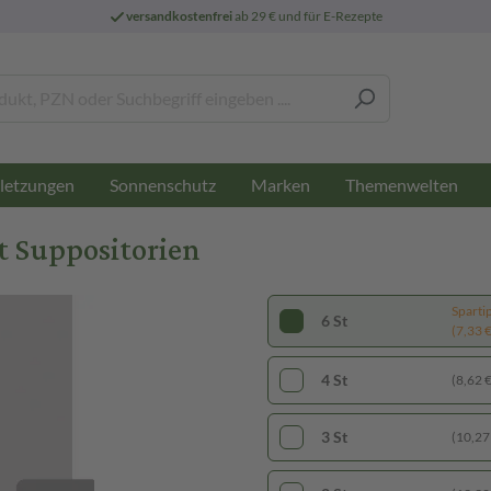
versandkostenfrei
ab 29 € und für E-Rezepte
letzungen
Sonnenschutz
Marken
Themenwelten
 Suppositorien
Sparti
6 St
(7,33 € 
4 St
(8,62 € 
3 St
(10,27 