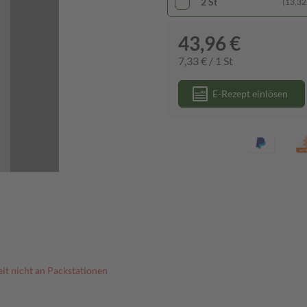
2 St
(13,32 
43,96 €
7,33 € / 1 St
E-Rezept einlösen
it nicht an Packstationen