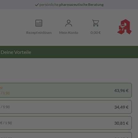
persönliche
pharmazeutische Beratung
Rezept einlösen
Mein Konto
0,00 €
Deine Vorteile
pp
43,96 €
/ 1 St)
34,49 €
/ 1 St)
30,81 €
€ / 1 St)