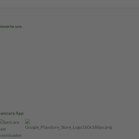
Bewerte uns
Sanicare App