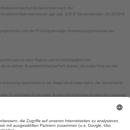
pothekenverkaufspreis berechnet nach der
hriebene Mehrwertsteuer, ggf. zzgl. 3,95 € Versandkosten. Ab 29,00 €
kungschecks und die Prüfung etwaiger Anwendungshinweise des
itpunkt kann je nach Region und in Abhängigkeit der
 zu deiner Arzneimittelsicherheit dienen, die Lieferfrist um die
ersicherung übernimmt in der Regel die Kosten dafür, der Versicherte
Euro.
Es sind jedoch nie mehr als die tatsächlichen Kosten der Leistung
e Zuzahlungen
an bei: