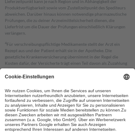
Lieferzeitpunkt kann je nach Region und in Abhängigkeit der
Produktverfügbarkeit sowie vom Zustellzeitpunkt des Spediteurs
abweichen. Darüber hinaus können notwendige pharmazeutische
Prüfungen, die zu deiner Arzneimittelsicherheit dienen, die
Lieferfrist um die Dauer der Prüfungen einschließlich Klärungen
verlängern.
4
Für verschreibungspflichtige Medikamente stellt der Arzt ein
Rezept aus und der Patient erhält sie in der Apotheke. Die
gesetzliche Krankenversicherung übernimmt in der Regel die
Kosten dafür, der Versicherte trägt einen Teil davon als Zuzahlung
mit.
Grundsätzlich leisten Mitglieder Zuzahlungen in Höhe von zehn
Prozent des Abgabepreises,
mindestens
jedoch
fünf Euro
und
höchstens zehn Euro.
Es sind jedoch nie mehr als die tatsächlichen
Kosten der Leistung zu entrichten.
Diese Regeln gelten grundsätzlich auch für Online-Apotheken.
Bei Heilmitteln und häuslicher Krankenpflege beträgt die
Zuzahlung zehn Prozent der Kosten sowie zehn Euro je
Verordnung.
Um das Engagement der Versicherten für ihre eigene Gesundheit zu
stärken und die besondere Stellung der Familie zu unterstützen,