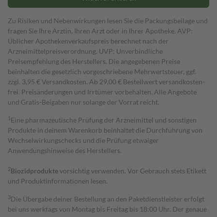
Zu Risiken und Nebenwirkungen lesen Sie die Packungsbeilage und
fragen Sie Ihre Ärztin, Ihren Arzt oder in Ihrer Apotheke. AVP:
Üblicher Apothekenverkaufspreis berechnet nach der
Arzneimittelpreisverordnung. UVP: Unverbindliche
Preisempfehlung des Herstellers. Die angegebenen Preise
beinhalten die gesetzlich vorgeschriebene Mehrwertsteuer, ggf.
zzgl. 3,95 € Versandkosten. Ab 29,00 € Bestell­wert versand­kosten­
frei. Preisänderungen und Irrtümer vorbehalten. Alle Angebote
und Gratis-Beigaben nur solange der Vorrat reicht.
1
Eine pharmazeutische Prüfung der Arzneimittel und sonstigen
Produkte in deinem Warenkorb beinhaltet die Durchführung von
Wechselwirkungschecks und die Prüfung etwaiger
Anwendungshinweise des Herstellers.
2
Biozidprodukte
vorsichtig verwenden. Vor Gebrauch stets Etikett
und Produktinformationen lesen.
3
Die Übergabe deiner Bestellung an den Paketdienstleister erfolgt
bei uns werktags von Montag bis Freitag bis 18:00 Uhr. Der genaue