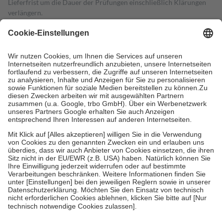
Lieferfrist um die Dauer der Prüfungen einschließlich Klärungen
verlängern.
4
Für verschreibungspflichtige Medikamente stellt der Arzt ein
Rezept aus und der Patient erhält sie in der Apotheke. Die
gesetzliche Krankenversicherung übernimmt in der Regel die
Kosten dafür, der Versicherte trägt einen Teil davon als Zuzahlung
mit.
Grundsätzlich leisten Mitglieder Zuzahlungen in Höhe von zehn
Prozent des Abgabepreises,
mindestens
jedoch
fünf Euro
und
höchstens zehn Euro.
Es sind jedoch nie mehr als die tatsächlichen
Kosten der Leistung zu entrichten.
Diese Regeln gelten grundsätzlich auch für Online-Apotheken.
Bei Heilmitteln und häuslicher Krankenpflege beträgt die
Zuzahlung zehn Prozent der Kosten sowie zehn Euro je
Verordnung.
Um das Engagement der Versicherten für ihre eigene Gesundheit zu
stärken und die besondere Stellung der Familie zu unterstützen,
fallen
keine Zuzahlungen
an bei:
• Kindern und Jugendlichen bis zum vollendeten 18. Lebensjahr
mit Ausnahme der Fahrkosten
• Untersuchungen zur Vorsorge und Früherkennung, die von der