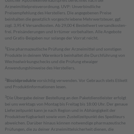
Üblicher Apothekenverkaufspreis berechnet nach der
Arzneimittelpreisverordnung. UVP: Unverbindliche
Preisempfehlung des Herstellers. Die angegebenen Preise
beinhalten die gesetzlich vorgeschriebene Mehrwertsteuer, ggf.
zzgl. 3,95 € Versandkosten. Ab 29,00 € Bestell­wert versand­kosten­
frei. Preisänderungen und Irrtümer vorbehalten. Alle Angebote
und Gratis-Beigaben nur solange der Vorrat reicht.
1
Eine pharmazeutische Prüfung der Arzneimittel und sonstigen
Produkte in deinem Warenkorb beinhaltet die Durchführung von
Wechselwirkungschecks und die Prüfung etwaiger
Anwendungshinweise des Herstellers.
2
Biozidprodukte
vorsichtig verwenden. Vor Gebrauch stets Etikett
und Produktinformationen lesen.
3
Die Übergabe deiner Bestellung an den Paketdienstleister erfolgt
bei uns werktags von Montag bis Freitag bis 18:00 Uhr. Der genaue
Lieferzeitpunkt kann je nach Region und in Abhängigkeit der
Produktverfügbarkeit sowie vom Zustellzeitpunkt des Spediteurs
abweichen. Darüber hinaus können notwendige pharmazeutische
Prüfungen, die zu deiner Arzneimittelsicherheit dienen, die