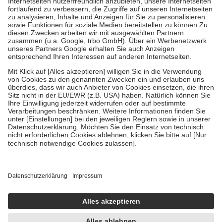
Diese Regeln gelten grundsätzlich auch für Online-Apotheken.
Bei Heilmitteln und häuslicher Krankenpflege beträgt die
Zuzahlung zehn Prozent der Kosten sowie zehn Euro je
Verordnung.
Um das Engagement der Versicherten für ihre eigene Gesundheit zu
stärken und die besondere Stellung der Familie zu unterstützen,
fallen
keine Zuzahlungen
an bei:
• Kindern und Jugendlichen bis zum vollendeten 18. Lebensjahr
mit Ausnahme der Fahrkosten
• Untersuchungen zur Vorsorge und Früherkennung, die von der
GKV getragen werden
• empfohlenen Schutzimpfungen
• Harn- und Blutteststreifen
Wir nutzen Trusted Shops als unabhängigen Dienstleister für die
Einholung von Bewertungen. Trusted Shops hat Maßnahmen
getroffen, um sicherzustellen, dass es sich um echte Bewertungen
handelt. Mehr Informationen findest du hier:
https://help.etrusted.com/hc/de/articles/4419944605341
Einige Bilder und Inhalte wurden unter Zuhilfenahme künstlicher