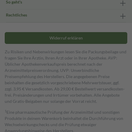
So geht's
Rechtliches
Widerruf erklären
Zu Risiken und Nebenwirkungen lesen Sie die Packungsbeilage und
fragen Sie Ihre Ärztin, Ihren Arzt oder in Ihrer Apotheke. AVP:
Üblicher Apothekenverkaufspreis berechnet nach der
Arzneimittelpreisverordnung. UVP: Unverbindliche
Preisempfehlung des Herstellers. Die angegebenen Preise
beinhalten die gesetzlich vorgeschriebene Mehrwertsteuer, ggf.
zzgl. 3,95 € Versandkosten. Ab 29,00 € Bestell­wert versand­kosten­
frei. Preisänderungen und Irrtümer vorbehalten. Alle Angebote
und Gratis-Beigaben nur solange der Vorrat reicht.
1
Eine pharmazeutische Prüfung der Arzneimittel und sonstigen
Produkte in deinem Warenkorb beinhaltet die Durchführung von
Wechselwirkungschecks und die Prüfung etwaiger
Anwendungshinweise des Herstellers.