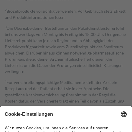
2
Biozidprodukte
vorsichtig verwenden. Vor Gebrauch stets Etikett
und Produktinformationen lesen.
3
Die Übergabe deiner Bestellung an den Paketdienstleister erfolgt
bei uns werktags von Montag bis Freitag bis 18:00 Uhr. Der genaue
Lieferzeitpunkt kann je nach Region und in Abhängigkeit der
Produktverfügbarkeit sowie vom Zustellzeitpunkt des Spediteurs
abweichen. Darüber hinaus können notwendige pharmazeutische
Prüfungen, die zu deiner Arzneimittelsicherheit dienen, die
Lieferfrist um die Dauer der Prüfungen einschließlich Klärungen
verlängern.
4
Für verschreibungspflichtige Medikamente stellt der Arzt ein
Rezept aus und der Patient erhält sie in der Apotheke. Die
gesetzliche Krankenversicherung übernimmt in der Regel die
Kosten dafür, der Versicherte trägt einen Teil davon als Zuzahlung
mit.
Grundsätzlich leisten Mitglieder Zuzahlungen in Höhe von zehn
Prozent des Abgabepreises,
mindestens
jedoch
fünf Euro
und
höchstens zehn Euro.
Es sind jedoch nie mehr als die tatsächlichen
Kosten der Leistung zu entrichten.