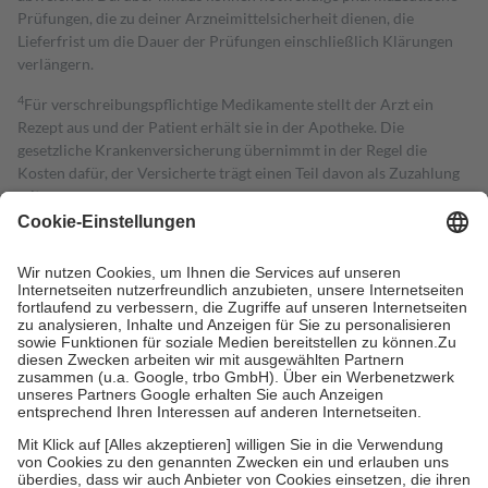
Prüfungen, die zu deiner Arzneimittelsicherheit dienen, die
Lieferfrist um die Dauer der Prüfungen einschließlich Klärungen
verlängern.
4
Für verschreibungspflichtige Medikamente stellt der Arzt ein
Rezept aus und der Patient erhält sie in der Apotheke. Die
gesetzliche Krankenversicherung übernimmt in der Regel die
Kosten dafür, der Versicherte trägt einen Teil davon als Zuzahlung
mit.
Grundsätzlich leisten Mitglieder Zuzahlungen in Höhe von zehn
Prozent des Abgabepreises,
mindestens
jedoch
fünf Euro
und
höchstens zehn Euro.
Es sind jedoch nie mehr als die tatsächlichen
Kosten der Leistung zu entrichten.
Diese Regeln gelten grundsätzlich auch für Online-Apotheken.
Bei Heilmitteln und häuslicher Krankenpflege beträgt die
Zuzahlung zehn Prozent der Kosten sowie zehn Euro je
Verordnung.
Um das Engagement der Versicherten für ihre eigene Gesundheit zu
stärken und die besondere Stellung der Familie zu unterstützen,
fallen
keine Zuzahlungen
an bei:
• Kindern und Jugendlichen bis zum vollendeten 18. Lebensjahr