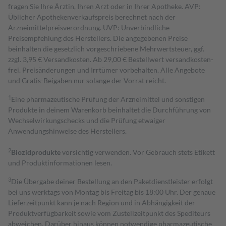
fragen Sie Ihre Ärztin, Ihren Arzt oder in Ihrer Apotheke. AVP:
Üblicher Apothekenverkaufspreis berechnet nach der
Arzneimittelpreisverordnung. UVP: Unverbindliche
Preisempfehlung des Herstellers. Die angegebenen Preise
beinhalten die gesetzlich vorgeschriebene Mehrwertsteuer, ggf.
zzgl. 3,95 € Versandkosten. Ab 29,00 € Bestell­wert versand­kosten­
frei. Preisänderungen und Irrtümer vorbehalten. Alle Angebote
und Gratis-Beigaben nur solange der Vorrat reicht.
1
Eine pharmazeutische Prüfung der Arzneimittel und sonstigen
Produkte in deinem Warenkorb beinhaltet die Durchführung von
Wechselwirkungschecks und die Prüfung etwaiger
Anwendungshinweise des Herstellers.
2
Biozidprodukte
vorsichtig verwenden. Vor Gebrauch stets Etikett
und Produktinformationen lesen.
3
Die Übergabe deiner Bestellung an den Paketdienstleister erfolgt
bei uns werktags von Montag bis Freitag bis 18:00 Uhr. Der genaue
Lieferzeitpunkt kann je nach Region und in Abhängigkeit der
Produktverfügbarkeit sowie vom Zustellzeitpunkt des Spediteurs
abweichen. Darüber hinaus können notwendige pharmazeutische