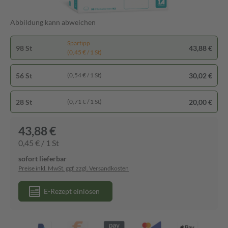
Abbildung kann abweichen
Spartipp
98 St
43,88 €
(0,45 € / 1 St)
56 St
30,02 €
(0,54 € / 1 St)
28 St
20,00 €
(0,71 € / 1 St)
43,88 €
0,45 € / 1 St
sofort lieferbar
Preise inkl. MwSt. ggf. zzgl. Versandkosten
E-Rezept einlösen