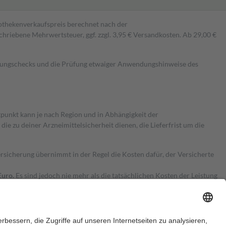
pothekenverkaufspreis berechnet nach der
hriebene Mehrwertsteuer, ggf. zzgl. 3,95 € Versandkosten. Ab 29,00 €
kungschecks und die Prüfung etwaiger Anwendungshinweise des
itpunkt kann je nach Region und in Abhängigkeit der
 zu deiner Arzneimittelsicherheit dienen, die Lieferfrist um die
ersicherung übernimmt in der Regel die Kosten dafür, der Versicherte
Euro.
Es sind jedoch nie mehr als die tatsächlichen Kosten der Leistung
e Zuzahlungen
an bei: