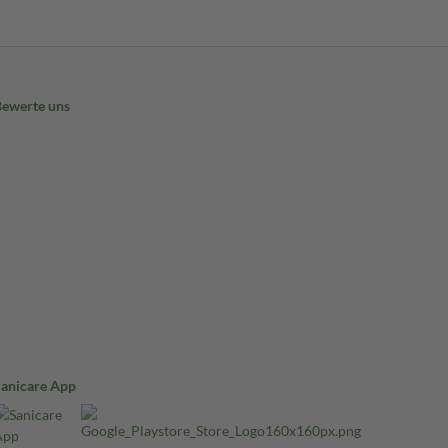
Bewerte uns
Sanicare App