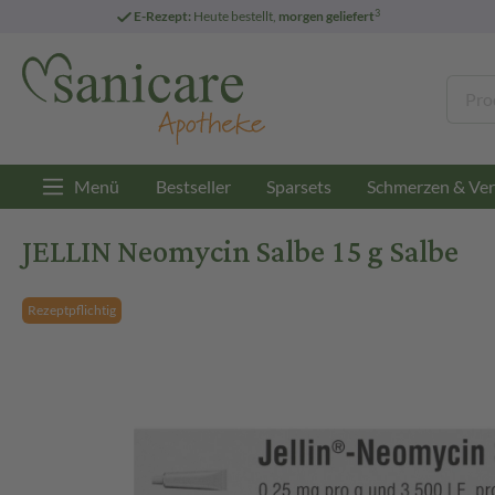
3
E-Rezept:
Heute bestellt,
morgen geliefert
Menü
Bestseller
Sparsets
Schmerzen & Ver
JELLIN Neomycin Salbe 15 g Salbe
Rezeptpflichtig