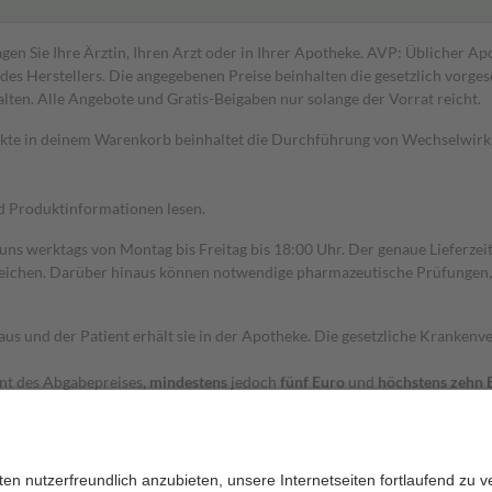
gen Sie Ihre Ärztin, Ihren Arzt oder in Ihrer Apotheke. AVP: Üblicher A
s Herstellers. Die angegebenen Preise beinhalten die gesetzlich vorgesc
alten. Alle Angebote und Gratis-Beigaben nur solange der Vorrat reicht.
dukte in deinem Warenkorb beinhaltet die Durchführung von Wechselwir
nd Produktinformationen lesen.
 uns werktags von Montag bis Freitag bis 18:00 Uhr. Der genaue Lieferze
ichen. Darüber hinaus können notwendige pharmazeutische Prüfungen, die
aus und der Patient erhält sie in der Apotheke. Die gesetzliche Krankenv
ent des Abgabepreises,
mindestens
jedoch
fünf Euro
und
höchstens zehn 
zehn Prozent der Kosten sowie zehn Euro je Verordnung.
rken und die besondere Stellung der Familie zu unterstützen, fallen
kein