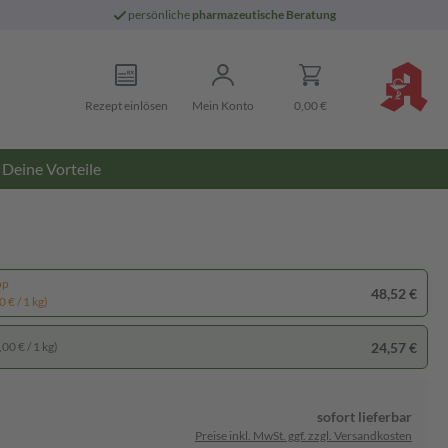
persönliche
pharmazeutische Beratung
Rezept einlösen
Mein Konto
0,00 €
Deine Vorteile
pp
48,52 €
 € / 1 kg)
24,57 €
00 € / 1 kg)
sofort lieferbar
Preise inkl. MwSt. ggf. zzgl. Versandkosten