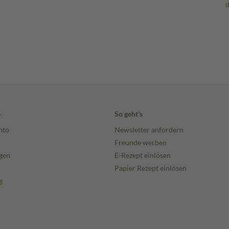
e
So geht's
nto
Newsletter anfordern
Freunde werben
gen
E-Rezept einlösen
Papier Rezept einlösen
g