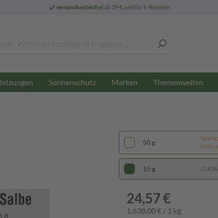
versandkostenfrei
ab 29 € und für E-Rezepte
letzungen
Sonnenschutz
Marken
Themenwelten
Sparti
50 g
(970,40
15 g
(1.638,
24,57 €
1.638,00 € / 1 kg