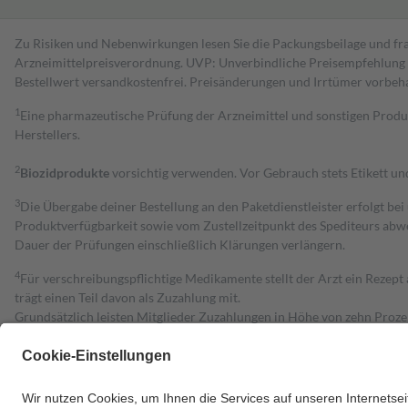
Zu Risiken und Nebenwirkungen lesen Sie die Packungsbeilage und fra
Arzneimittelpreisverordnung. UVP: Unverbindliche Preisempfehlung de
Bestell­wert versand­kosten­frei. Preisänderungen und Irrtümer vorbeh
1
Eine pharmazeutische Prüfung der Arzneimittel und sonstigen Pro
Herstellers.
2
Biozidprodukte
vorsichtig verwenden. Vor Gebrauch stets Etikett u
3
Die Übergabe deiner Bestellung an den Paketdienstleister erfolgt bei
Produktverfügbarkeit sowie vom Zustellzeitpunkt des Spediteurs abwe
Dauer der Prüfungen einschließlich Klärungen verlängern.
4
Für verschreibungspflichtige Medikamente stellt der Arzt ein Rezept 
trägt einen Teil davon als Zuzahlung mit.
Grundsätzlich leisten Mitglieder Zuzahlungen in Höhe von zehn Proz
zu entrichten.
Diese Regeln gelten grundsätzlich auch für Online-Apotheken.
Bei Heilmitteln und häuslicher Krankenpflege beträgt die Zuzahlung 
Um das Engagement der Versicherten für ihre eigene Gesundheit zu stä