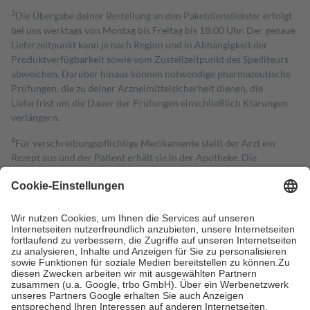
3
Die Übergabe deiner Bestellung an den Paketdienstleister erfolgt
bei uns werktags von Montag bis Freitag bis 18:00 Uhr. Der genaue
Lieferzeitpunkt kann je nach Region und in Abhängigkeit der
Produktverfügbarkeit sowie vom Zustellzeitpunkt des Spediteurs
abweichen. Darüber hinaus können notwendige pharmazeutische
Prüfungen, die zu deiner Arzneimittelsicherheit dienen, die
Lieferfrist um die Dauer der Prüfungen einschließlich Klärungen
verlängern.
4
Für verschreibungspflichtige Medikamente stellt der Arzt ein
Rezept aus und der Patient erhält sie in der Apotheke. Die
gesetzliche Krankenversicherung übernimmt in der Regel die
Kosten dafür, der Versicherte trägt einen Teil davon als Zuzahlung
mit.
Grundsätzlich leisten Mitglieder Zuzahlungen in Höhe von zehn
Prozent des Abgabepreises,
mindestens
jedoch
fünf Euro
und
höchstens zehn Euro.
Es sind jedoch nie mehr als die tatsächlichen
Kosten der Leistung zu entrichten.
Diese Regeln gelten grundsätzlich auch für Online-Apotheken.
Bei Heilmitteln und häuslicher Krankenpflege beträgt die
Zuzahlung zehn Prozent der Kosten sowie zehn Euro je