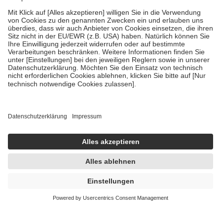
Verordnung.
Um das Engagement der Versicherten für ihre eigene Gesundheit zu
stärken und die besondere Stellung der Familie zu unterstützen,
fallen
keine Zuzahlungen
an bei:
• Kindern und Jugendlichen bis zum vollendeten 18. Lebensjahr
mit Ausnahme der Fahrkosten
• Untersuchungen zur Vorsorge und Früherkennung, die von der
GKV getragen werden
• empfohlenen Schutzimpfungen
• Harn- und Blutteststreifen
Wir nutzen Trusted Shops als unabhängigen Dienstleister für die
Einholung von Bewertungen. Trusted Shops hat Maßnahmen
getroffen, um sicherzustellen, dass es sich um echte Bewertungen
handelt. Mehr Informationen findest du hier:
https://help.etrusted.com/hc/de/articles/4419944605341
Einige Bilder und Inhalte wurden unter Zuhilfenahme künstlicher
Intelligenz erstellt.