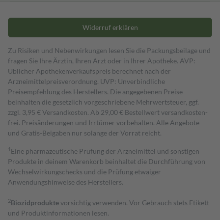
Widerruf erklären
Zu Risiken und Nebenwirkungen lesen Sie die Packungsbeilage und
fragen Sie Ihre Ärztin, Ihren Arzt oder in Ihrer Apotheke. AVP:
Üblicher Apothekenverkaufspreis berechnet nach der
Arzneimittelpreisverordnung. UVP: Unverbindliche
Preisempfehlung des Herstellers. Die angegebenen Preise
beinhalten die gesetzlich vorgeschriebene Mehrwertsteuer, ggf.
zzgl. 3,95 € Versandkosten. Ab 29,00 € Bestell­wert versand­kosten­
frei. Preisänderungen und Irrtümer vorbehalten. Alle Angebote
und Gratis-Beigaben nur solange der Vorrat reicht.
1
Eine pharmazeutische Prüfung der Arzneimittel und sonstigen
Produkte in deinem Warenkorb beinhaltet die Durchführung von
Wechselwirkungschecks und die Prüfung etwaiger
Anwendungshinweise des Herstellers.
2
Biozidprodukte
vorsichtig verwenden. Vor Gebrauch stets Etikett
und Produktinformationen lesen.