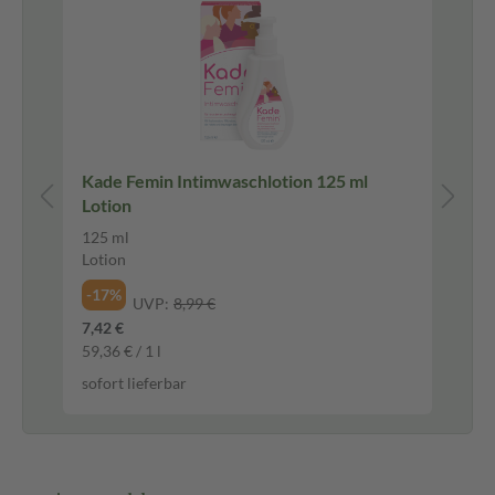
Kade Femin Intimwaschlotion 125 ml
Ka
Lotion
125 ml
7X2
Lotion
Ge
-17%
-1
UVP:
8,99 €
7,42 €
16,
59,36 € / 1 l
968
sofort lieferbar
sof