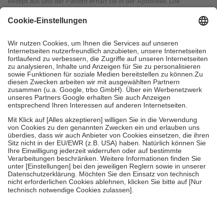
Rezept aus und der Patient erhält sie in der Apotheke. Die
gesetzliche Krankenversicherung übernimmt in der Regel die
Kosten dafür, der Versicherte trägt einen Teil davon als Zuzahlung
mit.
Grundsätzlich leisten Mitglieder Zuzahlungen in Höhe von zehn
Prozent des Abgabepreises,
mindestens
jedoch
fünf Euro
und
höchstens zehn Euro.
Es sind jedoch nie mehr als die tatsächlichen
Kosten der Leistung zu entrichten.
Diese Regeln gelten grundsätzlich auch für Online-Apotheken.
Bei Heilmitteln und häuslicher Krankenpflege beträgt die
Zuzahlung zehn Prozent der Kosten sowie zehn Euro je
Verordnung.
Um das Engagement der Versicherten für ihre eigene Gesundheit zu
stärken und die besondere Stellung der Familie zu unterstützen,
fallen
keine Zuzahlungen
an bei:
• Kindern und Jugendlichen bis zum vollendeten 18. Lebensjahr
mit Ausnahme der Fahrkosten
• Untersuchungen zur Vorsorge und Früherkennung, die von der
GKV getragen werden
• empfohlenen Schutzimpfungen
• Harn- und Blutteststreifen