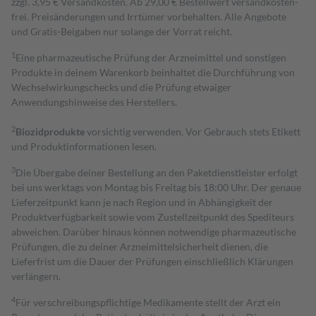
zzgl. 3,95 € Versandkosten. Ab 29,00 € Bestell­wert versand­kosten­
frei. Preisänderungen und Irrtümer vorbehalten. Alle Angebote
und Gratis-Beigaben nur solange der Vorrat reicht.
1
Eine pharmazeutische Prüfung der Arzneimittel und sonstigen
Produkte in deinem Warenkorb beinhaltet die Durchführung von
Wechselwirkungschecks und die Prüfung etwaiger
Anwendungshinweise des Herstellers.
2
Biozidprodukte
vorsichtig verwenden. Vor Gebrauch stets Etikett
und Produktinformationen lesen.
3
Die Übergabe deiner Bestellung an den Paketdienstleister erfolgt
bei uns werktags von Montag bis Freitag bis 18:00 Uhr. Der genaue
Lieferzeitpunkt kann je nach Region und in Abhängigkeit der
Produktverfügbarkeit sowie vom Zustellzeitpunkt des Spediteurs
abweichen. Darüber hinaus können notwendige pharmazeutische
Prüfungen, die zu deiner Arzneimittelsicherheit dienen, die
Lieferfrist um die Dauer der Prüfungen einschließlich Klärungen
verlängern.
4
Für verschreibungspflichtige Medikamente stellt der Arzt ein