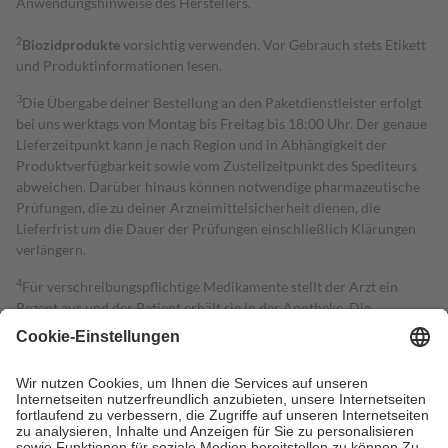
Anwendungshinweise des Herstellers.
2
Biozidprodukte
vorsichtig verwenden. Vor Gebrauch stets Etikett
und Produktinformationen lesen.
3
Die Übergabe deiner Bestellung an den Paketdienstleister erfolgt
bei uns werktags von Montag bis Freitag bis 18:00 Uhr. Der genaue
Lieferzeitpunkt kann je nach Region und in Abhängigkeit der
Produktverfügbarkeit sowie vom Zustellzeitpunkt des Spediteurs
abweichen. Darüber hinaus können notwendige pharmazeutische
Prüfungen, die zu deiner Arzneimittelsicherheit dienen, die
Lieferfrist um die Dauer der Prüfungen einschließlich Klärungen
verlängern.
4
Für verschreibungspflichtige Medikamente stellt der Arzt ein
Rezept aus und der Patient erhält sie in der Apotheke. Die
gesetzliche Krankenversicherung übernimmt in der Regel die
Kosten dafür, der Versicherte trägt einen Teil davon als Zuzahlung
mit.
Grundsätzlich leisten Mitglieder Zuzahlungen in Höhe von zehn
Prozent des Abgabepreises,
mindestens
jedoch
fünf Euro
und
höchstens zehn Euro.
Es sind jedoch nie mehr als die tatsächlichen