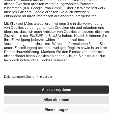
Kosten der Leistung zu entrichten.
Diese Regeln gelten grundsätzlich auch für Online-Apotheken.
Bei Heilmitteln und häuslicher Krankenpflege beträgt die
Zuzahlung zehn Prozent der Kosten sowie zehn Euro je
Verordnung.
Um das Engagement der Versicherten für ihre eigene Gesundheit zu
stärken und die besondere Stellung der Familie zu unterstützen,
fallen
keine Zuzahlungen
an bei:
• Kindern und Jugendlichen bis zum vollendeten 18. Lebensjahr
mit Ausnahme der Fahrkosten
• Untersuchungen zur Vorsorge und Früherkennung, die von der
GKV getragen werden
• empfohlenen Schutzimpfungen
• Harn- und Blutteststreifen
Wir nutzen Trusted Shops als unabhängigen Dienstleister für die
Einholung von Bewertungen. Trusted Shops hat Maßnahmen
getroffen, um sicherzustellen, dass es sich um echte Bewertungen
handelt. Mehr Informationen findest du hier:
https://help.etrusted.com/hc/de/articles/4419944605341