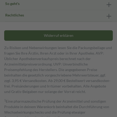
So geht's
Rechtliches
Widerruf erklären
Zu Risiken und Nebenwirkungen lesen Sie die Packungsbeilage und
fragen Sie Ihre Ärztin, Ihren Arzt oder in Ihrer Apotheke. AVP:
Üblicher Apothekenverkaufspreis berechnet nach der
Arzneimittelpreisverordnung. UVP: Unverbindliche
Preisempfehlung des Herstellers. Die angegebenen Preise
beinhalten die gesetzlich vorgeschriebene Mehrwertsteuer, ggf.
zzgl. 3,95 € Versandkosten. Ab 29,00 € Bestell­wert versand­kosten­
frei. Preisänderungen und Irrtümer vorbehalten. Alle Angebote
und Gratis-Beigaben nur solange der Vorrat reicht.
1
Eine pharmazeutische Prüfung der Arzneimittel und sonstigen
Produkte in deinem Warenkorb beinhaltet die Durchführung von
Wechselwirkungschecks und die Prüfung etwaiger