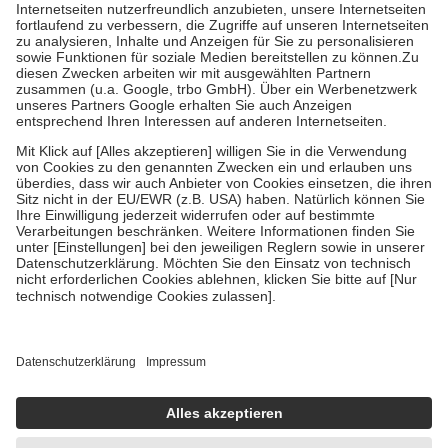
Kosten der Leistung zu entrichten.
Diese Regeln gelten grundsätzlich auch für Online-Apotheken.
Bei Heilmitteln und häuslicher Krankenpflege beträgt die
Zuzahlung zehn Prozent der Kosten sowie zehn Euro je
Verordnung.
Um das Engagement der Versicherten für ihre eigene Gesundheit zu
stärken und die besondere Stellung der Familie zu unterstützen,
fallen
keine Zuzahlungen
an bei:
• Kindern und Jugendlichen bis zum vollendeten 18. Lebensjahr
mit Ausnahme der Fahrkosten
• Untersuchungen zur Vorsorge und Früherkennung, die von der
GKV getragen werden
• empfohlenen Schutzimpfungen
• Harn- und Blutteststreifen
Wir nutzen Trusted Shops als unabhängigen Dienstleister für die
Einholung von Bewertungen. Trusted Shops hat Maßnahmen
getroffen, um sicherzustellen, dass es sich um echte Bewertungen
handelt. Mehr Informationen findest du hier:
https://help.etrusted.com/hc/de/articles/4419944605341
Einige Bilder und Inhalte wurden unter Zuhilfenahme künstlicher