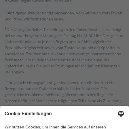
Anwendungshinweise des Herstellers.
2
Biozidprodukte
vorsichtig verwenden. Vor Gebrauch stets Etikett
und Produktinformationen lesen.
3
Die Übergabe deiner Bestellung an den Paketdienstleister erfolgt
bei uns werktags von Montag bis Freitag bis 18:00 Uhr. Der genaue
Lieferzeitpunkt kann je nach Region und in Abhängigkeit der
Produktverfügbarkeit sowie vom Zustellzeitpunkt des Spediteurs
abweichen. Darüber hinaus können notwendige pharmazeutische
Prüfungen, die zu deiner Arzneimittelsicherheit dienen, die
Lieferfrist um die Dauer der Prüfungen einschließlich Klärungen
verlängern.
4
Für verschreibungspflichtige Medikamente stellt der Arzt ein
Rezept aus und der Patient erhält sie in der Apotheke. Die
gesetzliche Krankenversicherung übernimmt in der Regel die
Kosten dafür, der Versicherte trägt einen Teil davon als Zuzahlung
mit.
Grundsätzlich leisten Mitglieder Zuzahlungen in Höhe von zehn
Prozent des Abgabepreises,
mindestens
jedoch
fünf Euro
und
höchstens zehn Euro.
Es sind jedoch nie mehr als die tatsächlichen