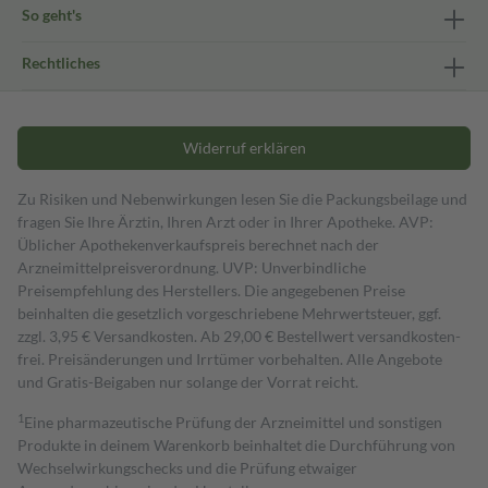
So geht's
Rechtliches
Widerruf erklären
Zu Risiken und Nebenwirkungen lesen Sie die Packungsbeilage und
fragen Sie Ihre Ärztin, Ihren Arzt oder in Ihrer Apotheke. AVP:
Üblicher Apothekenverkaufspreis berechnet nach der
Arzneimittelpreisverordnung. UVP: Unverbindliche
Preisempfehlung des Herstellers. Die angegebenen Preise
beinhalten die gesetzlich vorgeschriebene Mehrwertsteuer, ggf.
zzgl. 3,95 € Versandkosten. Ab 29,00 € Bestell­wert versand­kosten­
frei. Preisänderungen und Irrtümer vorbehalten. Alle Angebote
und Gratis-Beigaben nur solange der Vorrat reicht.
1
Eine pharmazeutische Prüfung der Arzneimittel und sonstigen
Produkte in deinem Warenkorb beinhaltet die Durchführung von
Wechselwirkungschecks und die Prüfung etwaiger